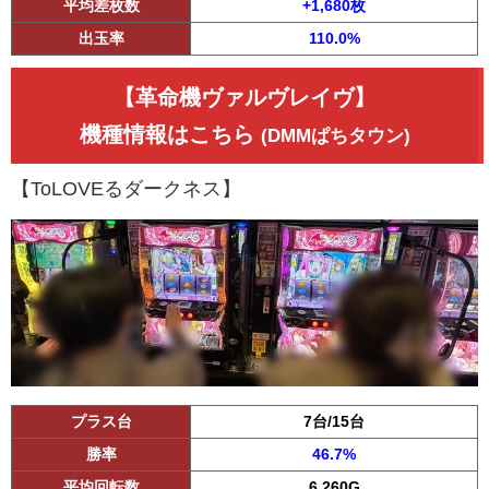
平均差枚数
+1,680枚
出玉率
110.0%
【革命機ヴァルヴレイヴ】
機種情報はこちら
(DMMぱちタウン)
【ToLOVEるダークネス】
プラス台
7台/15台
勝率
46.7%
平均回転数
6,260G