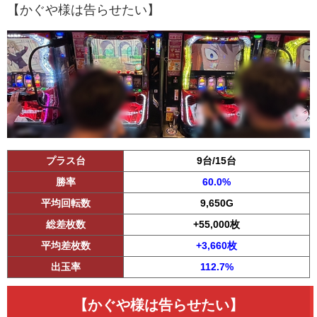
【かぐや様は告らせたい】
プラス台
9台/15台
勝率
60.0%
平均回転数
9,650G
総差枚数
+55,000枚
平均差枚数
+3,660枚
出玉率
112.7%
【かぐや様は告らせたい】