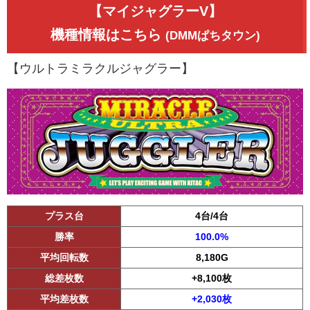
【マイジャグラーV】
機種情報はこちら
(DMMぱちタウン)
【ウルトラミラクルジャグラー】
プラス台
4台/4台
勝率
100.0%
平均回転数
8,180G
総差枚数
+8,100枚
平均差枚数
+2,030枚