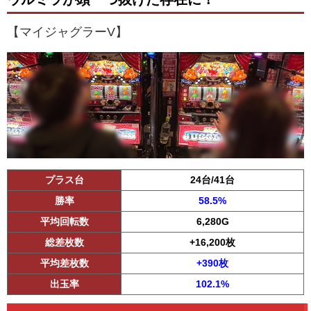
【マイジャグラーV】
プラス台
24台/41台
勝率
58.5%
平均回転数
6,280G
総差枚数
+16,200枚
平均差枚数
+390枚
出玉率
102.1%