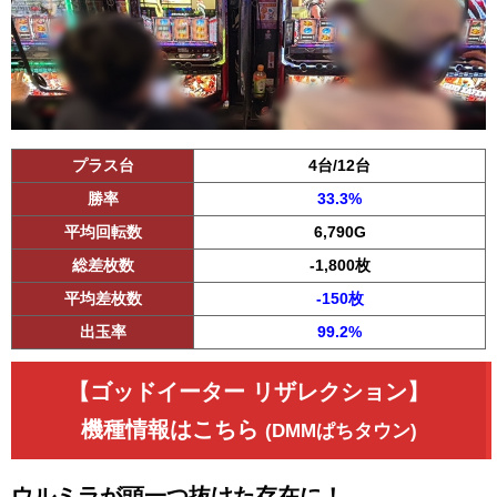
プラス台
4台/12台
勝率
33.3%
平均回転数
6,790G
総差枚数
-1,800枚
平均差枚数
-150枚
出玉率
99.2%
【ゴッドイーター リザレクション】
機種情報はこちら
(DMMぱちタウン)
ウルミラが頭一つ抜けた存在に！