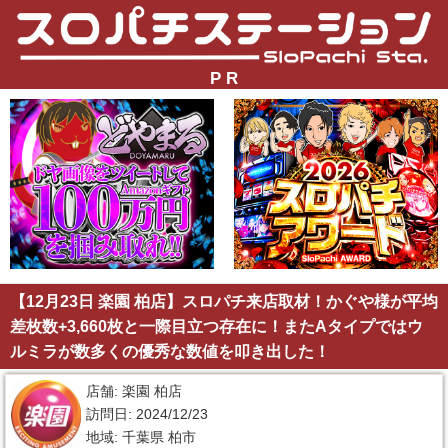
P R
【12月23日 楽園 柏店】スロパチ来店取材！かぐや様が平均
差枚数+3,660枚と一際目立つ存在に！またAタイプではウ
ルミラが数多くの優秀な数値を叩き出した！
店舗: 楽園 柏店
訪問日: 2024/12/23
地域: 千葉県 柏市