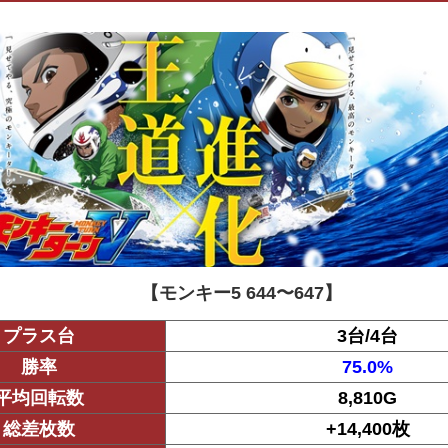
【モンキー5 644〜647】
プラス台
3台/4台
勝率
75.0%
平均回転数
8,810G
総差枚数
+14,400枚