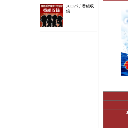
スロパチ番組収
録
@SloPachi_Staさんのツイート