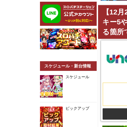
【12
キー5や
る箇所
スケジュール・新台情報
スケジュール
ピックアップ