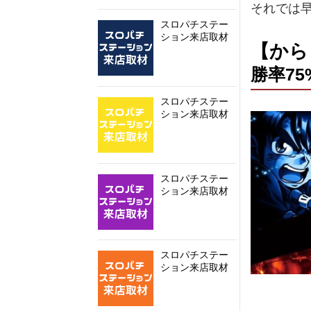
それでは
スロパチステー
ション来店取材
【から
勝率75
スロパチステー
ション来店取材
スロパチステー
ション来店取材
スロパチステー
ション来店取材