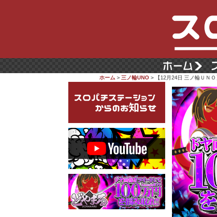
ホーム
>
三ノ輪UNO
> 【12月24日 三ノ輪Ｕ