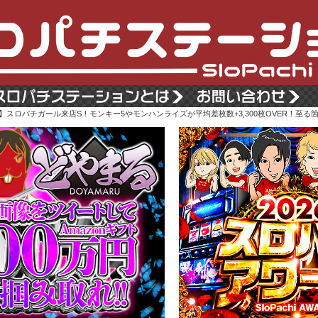
ＮＯ】スロパチガール来店S！モンキー5やモンハンライズが平均差枚数+3,300枚OVER！