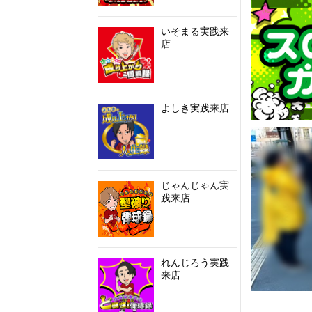
いそまる実践来
店
よしき実践来店
じゃんじゃん実
践来店
れんじろう実践
来店