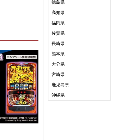
徳島県
高知県
福岡県
佐賀県
長崎県
熊本県
大分県
宮崎県
鹿児島県
沖縄県