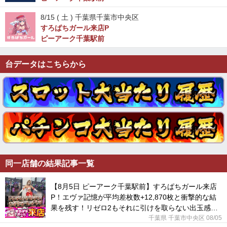
8/15 (
土
) 千葉県千葉市中央区
すろぱちガール来店P
ピーアーク千葉駅前
台データはこちらから
同一店舗の結果記事一覧
【8月5日 ピーアーク千葉駅前】すろぱちガール来店
P！エヴァ記憶が平均差枚数+12,870枚と衝撃的な結
果を残す！リゼロ2もそれに引けを取らない出玉感を
記録！
千葉県 千葉市中央区 08/05