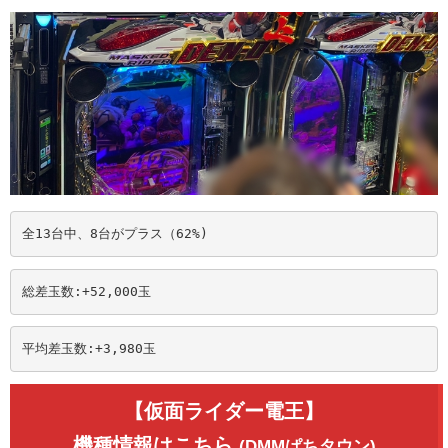
全13台中、8台がプラス（62%)
総差玉数:+52,000玉
平均差玉数:+3,980玉
【仮面ライダー電王】
機種情報はこちら
(DMMぱちタウン)