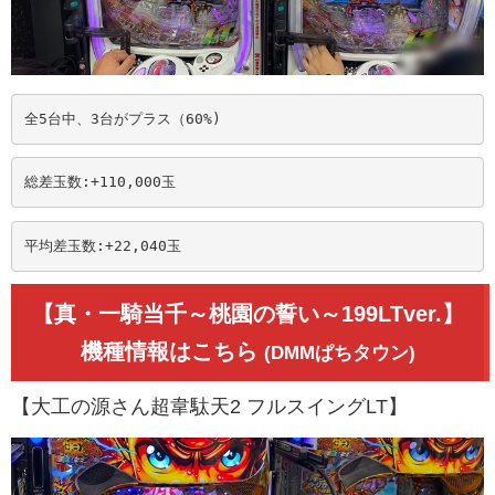
全5台中、3台がプラス（60%)
総差玉数:+110,000玉
平均差玉数:+22,040玉
【真・一騎当千～桃園の誓い～199LTver.】
機種情報はこちら
(DMMぱちタウン)
【大工の源さん超韋駄天2 フルスイングLT】