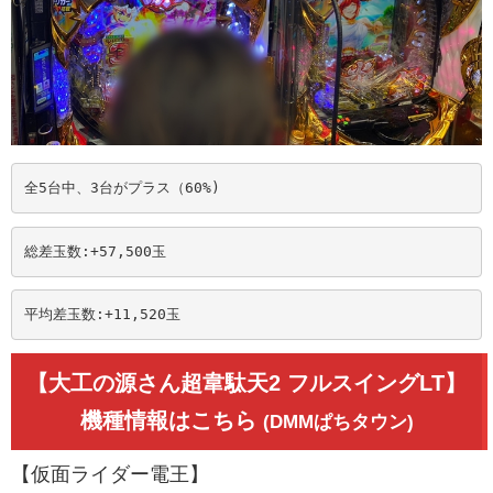
全5台中、3台がプラス（60%)
総差玉数:+57,500玉
平均差玉数:+11,520玉
【大工の源さん超韋駄天2 フルスイングLT】
機種情報はこちら
(DMMぱちタウン)
【仮面ライダー電王】