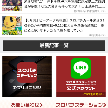
来店取材”匠”！沖ドキBLACKを筆頭に想定以上の好調
台が多数！状況の良さも伴って大きく出玉感を向上さ
せていた！
静岡県 駿東郡清水町
8/8
【8月8日 ピーアーク相模原】スロパチガール来店S！
炎炎2が平均差枚数+6,110枚と目を見張る結果に！更
に乙女5やマギレコも爪痕を残していた！
神奈川県
8/8
最新記事一覧