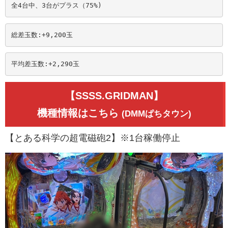
全4台中、3台がプラス（75%)
総差玉数:+9,200玉
平均差玉数:+2,290玉
【SSSS.GRIDMAN】
機種情報はこちら
(DMMぱちタウン)
【とある科学の超電磁砲2】※1台稼働停止