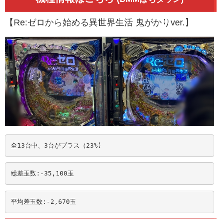
【Re:ゼロから始める異世界生活 鬼がかりver.】
全13台中、3台がプラス（23%)
総差玉数:-35,100玉
平均差玉数:-2,670玉