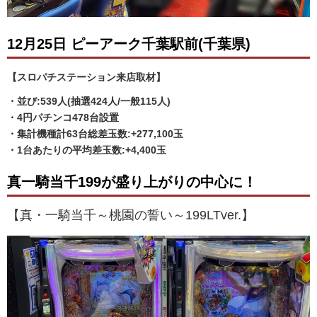
12月25日 ピーアーク千葉駅前(千葉県)
【スロパチステーション来店取材】
・並び:539人(抽選424人/一般115人)
・4円パチンコ478台設置
・集計機種計63台総差玉数:+277,100玉
・1台あたりの平均差玉数:+4,400玉
真一騎当千199が盛り上がりの中心に！
【真・一騎当千～桃園の誓い～199LTver.】