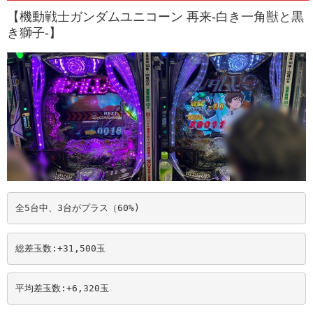
【機動戦士ガンダムユニコーン 再来‐白き一角獣と黒
き獅子‐】
全5台中、3台がプラス（60%)
総差玉数:+31,500玉
平均差玉数:+6,320玉