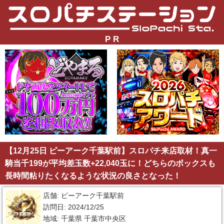
P R
【12月25日 ピーアーク千葉駅前】スロパチ来店取材！真一
騎当千199が平均差玉数+22,040玉に！どちらのボックスも
長時間粘りたくなるような状況の良さとなった！
店舗: ピーアーク千葉駅前
訪問日: 2024/12/25
地域: 千葉県 千葉市中央区