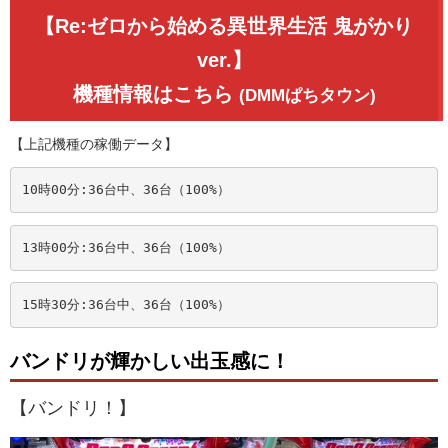
【Re:ゼロから始める異世界生活 鬼がかり
ver.】
機種情報はこちら
(DMMぱちタウン)
【上記機種の稼働データ】
10時00分:36台中、36台（100%）
13時00分:36台中、36台（100%）
15時30分:36台中、36台（100%）
バンドリが輝かしい出玉感に！
【バンドリ！】