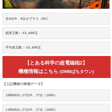
全4台中、0台がプラス（0%)
総差玉数:-43,600玉
平均差玉数:-10,890玉
【とある科学の超電磁砲2】
機種情報はこちら
(DMMぱちタウン)
【上記機種の稼働データ】
10時00分:27台中、27台（100%）
13時00分:27台中、27台（100%）