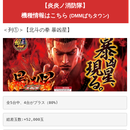
【炎炎ノ消防隊】
機種情報はこちら
(DMMぱちタウン)
＜列①＞【北斗の拳 暴凶星】
全5台中、4台がプラス（80%)
総差玉数:+52,000玉