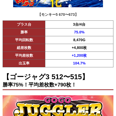
【モンキー5 670〜673】
プラス台
3台/4台
勝率
75.0%
平均回転数
8,470G
総差枚数
+4,800枚
平均差枚数
+1,200枚
出玉率
104.7%
【ゴージャグ3 512〜515】
勝率75%！平均差枚数+790枚！