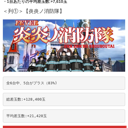
・1台あたりの平均差玉数:+7,610玉
＜列①＞【炎炎ノ消防隊】
全6台中、5台がプラス（83%)
総差玉数:+128,400玉
平均差玉数:+21,420玉