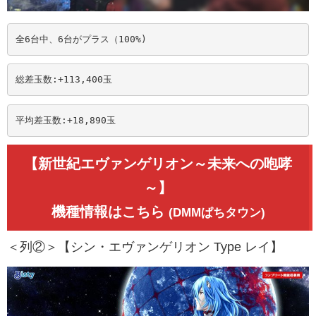
全6台中、6台がプラス（100%)
総差玉数:+113,400玉
平均差玉数:+18,890玉
【新世紀エヴァンゲリオン～未来への咆哮
～】
機種情報はこちら
(DMMぱちタウン)
＜列②＞【シン・エヴァンゲリオン Type レイ】