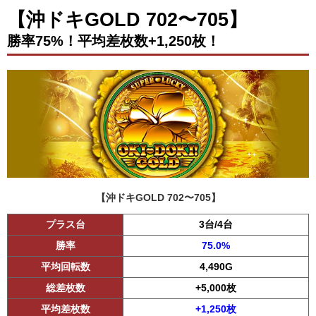
【沖ドキGOLD 702〜705】
勝率75%！平均差枚数+1,250枚！
【沖ドキGOLD 702〜705】
プラス台
3台/4台
勝率
75.0%
平均回転数
4,490G
総差枚数
+5,000枚
平均差枚数
+1,250枚