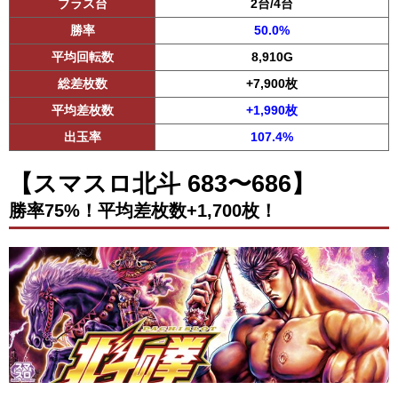
プラス台
2台/4台
勝率
50.0%
平均回転数
8,910G
総差枚数
+7,900枚
平均差枚数
+1,990枚
出玉率
107.4%
【スマスロ北斗 683〜686】
勝率75%！平均差枚数+1,700枚！