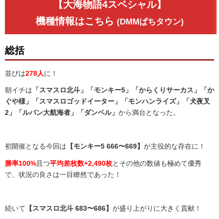
【大海物語4スペシャル】
機種情報はこちら
(DMMぱちタウン)
総括
並びは
278人
に！
朝イチは
「スマスロ北斗」「モンキー5」「
からくり
サーカス」「か
ぐや様」「スマスロゴッドイーター」「モンハンライズ」「犬夜叉
2」「ルパン大航海者」「ダンベル」
から満台となった。
初開催となる今回は
【モンキー5 666〜669】
が主役的な存在に！
勝率100%
且つ
平均差枚数+2,490枚
とその他の数値も極めて優秀
で、状況の良さは一目瞭然であった！
続いて
【スマスロ北斗 683〜686】
が盛り上がりに大きく貢献！