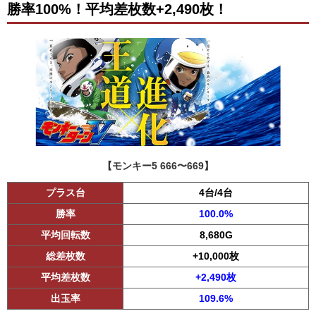
勝率100%！平均差枚数+2,490枚！
【モンキー5 666〜669】
プラス台
4台/4台
勝率
100.0%
平均回転数
8,680G
総差枚数
+10,000枚
平均差枚数
+2,490枚
出玉率
109.6%