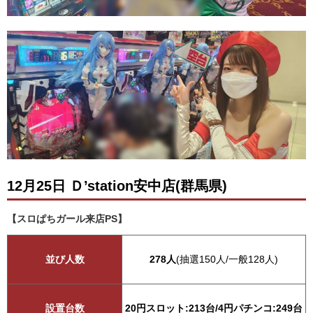
12月25日 Ｄ’station安中店(群馬県)
【スロぱちガール来店PS】
並び人数
278人
(抽選150人/一般128人)
設置台数
20円スロット:213台/4円パチンコ:249台