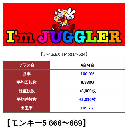
【アイムEX-TP 521〜524】
プラス台
4台/4台
勝率
100.0%
平均回転数
6,930G
総差枚数
+8,000枚
平均差枚数
+2,010枚
出玉率
109.7%
【モンキー5 666〜669】