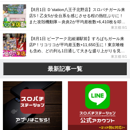
【8月1日 Ｄ’station八王子北野店】スロパチガール来
店S！乙女5が全台系を感じさせる程の熱狂ぶりに！
また攻殻機動隊～炎炎2が平均差枚数+6,410枚を叩き
出した！
東京都
8/1
【8月1日 ピーアーク北綾瀬駅前】すろぱちガール来
店P！リコリコが平均差玉数+11,650玉に！東京喰種
も含め、どの列も1日通して大きな盛り上がりを見せ
ていた！
東京都
8/1
最新記事一覧