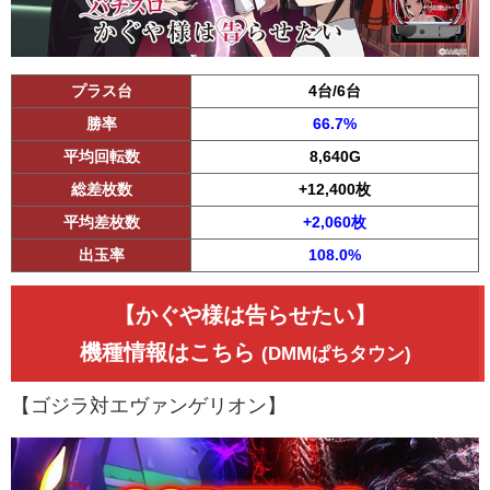
プラス台
4台/6台
勝率
66.7%
平均回転数
8,640G
総差枚数
+12,400枚
平均差枚数
+2,060枚
出玉率
108.0%
【かぐや様は告らせたい】
機種情報はこちら
(DMMぱちタウン)
【ゴジラ対エヴァンゲリオン】