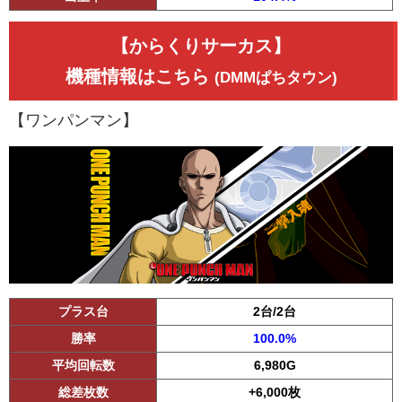
【からくりサーカス】
機種情報はこちら
(DMMぱちタウン)
【ワンパンマン】
プラス台
2台/2台
勝率
100.0%
平均回転数
6,980G
総差枚数
+6,000枚