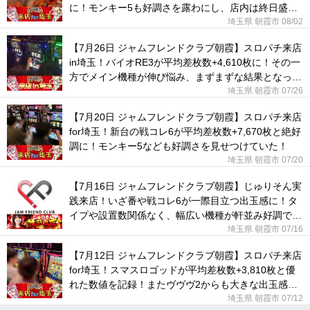
に！モンキー5も好調さを露わにし、店内は終日盛況
となった！
埼玉県 朝霞市 08/02
【7月26日 ジャムフレンドクラブ朝霞】スロパチ来店
in埼玉！バイオRE3が平均差枚数+4,610枚に！その一
方でメイン機種が伸び悩み、まずまずな結果となっ
た。
埼玉県 朝霞市 07/26
【7月20日 ジャムフレンドクラブ朝霞】スロパチ来店
for埼玉！新台の戦コレ6が平均差枚数+7,670枚と絶好
調に！モンキー5なども好調さを見せつけていた！
埼玉県 朝霞市 07/20
【7月16日 ジャムフレンドクラブ朝霞】じゅりそん実
践来店！いざ番や戦コレ6が一際目立つ出玉感に！タ
イプや設置数関係なく、幅広い機種が軒並み好調であ
った！
埼玉県 朝霞市 07/16
【7月12日 ジャムフレンドクラブ朝霞】スロパチ来店
for埼玉！スマスロゴッドが平均差枚数+3,810枚と優
れた数値を記録！またヴヴヴ2からも大きな出玉感を
目撃した！
埼玉県 朝霞市 07/12