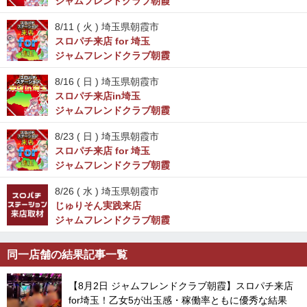
ジャムフレンドクラブ朝霞
8/11 (
火
) 埼玉県朝霞市
スロパチ来店 for 埼玉
ジャムフレンドクラブ朝霞
8/16 (
日
) 埼玉県朝霞市
スロパチ来店in埼玉
ジャムフレンドクラブ朝霞
8/23 (
日
) 埼玉県朝霞市
スロパチ来店 for 埼玉
ジャムフレンドクラブ朝霞
8/26 (
水
) 埼玉県朝霞市
じゅりそん実践来店
ジャムフレンドクラブ朝霞
同一店舗の結果記事一覧
【8月2日 ジャムフレンドクラブ朝霞】スロパチ来店
for埼玉！乙女5が出玉感・稼働率ともに優秀な結果