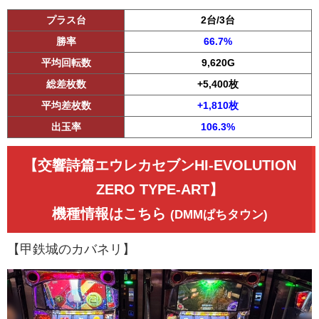
プラス台
2台/3台
勝率
66.7%
平均回転数
9,620G
総差枚数
+5,400枚
平均差枚数
+1,810枚
出玉率
106.3%
【交響詩篇エウレカセブンHI‐EVOLUTION
ZERO TYPE‐ART】
機種情報はこちら
(DMMぱちタウン)
【甲鉄城のカバネリ】