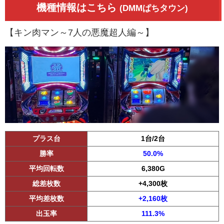
機種情報はこちら
(DMMぱちタウン)
【キン肉マン～7人の悪魔超人編～】
プラス台
1台/2台
勝率
50.0%
平均回転数
6,380G
総差枚数
+4,300枚
平均差枚数
+2,160枚
出玉率
111.3%