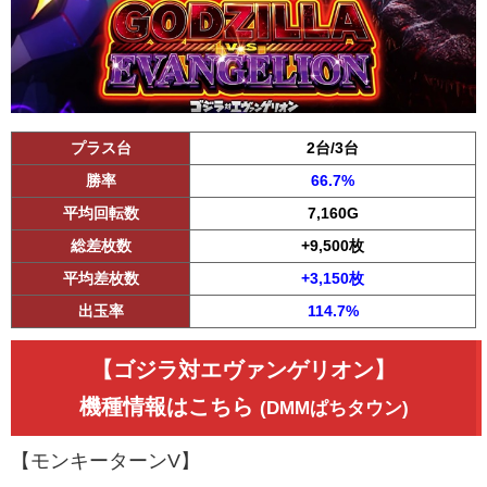
プラス台
2台/3台
勝率
66.7%
平均回転数
7,160G
総差枚数
+9,500枚
平均差枚数
+3,150枚
出玉率
114.7%
【ゴジラ対エヴァンゲリオン】
機種情報はこちら
(DMMぱちタウン)
【モンキーターンV】