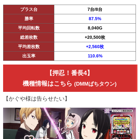
プラス台
7台/8台
勝率
87.5%
平均回転数
8,040G
総差枚数
+20,500枚
平均差枚数
+2,560枚
出玉率
110.6%
【押忍！番長4】
機種情報はこちら
(DMMぱちタウン)
【かぐや様は告らせたい】