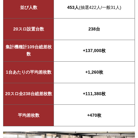
並び人数
453人
(抽選422人/一般31人)
20スロ設置台数
238台
集計機種計109台総差枚
+137,000枚
数
1台あたりの平均差枚数
+1,260枚
20スロ全238台総差枚数
+111,380枚
平均差枚数
+470枚