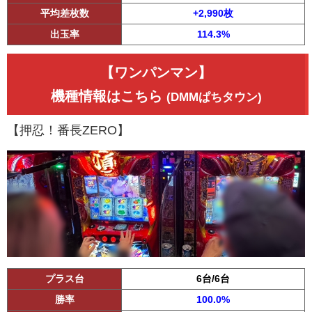
平均差枚数
+2,990枚
出玉率
114.3%
【ワンパンマン】
機種情報はこちら
(DMMぱちタウン)
【押忍！番長ZERO】
プラス台
6台/6台
勝率
100.0%