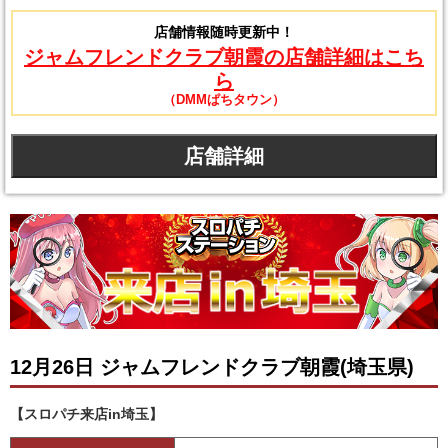
店舗情報随時更新中！
ジャムフレンドクラブ朝霞の店舗詳細はこち
ら
（DMMぱちタウン）
店舗詳細
12月26日 ジャムフレンドクラブ朝霞(埼玉県)
【スロパチ来店in埼玉】