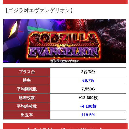
【ゴジラ対エヴァンゲリオン】
プラス台
2台/3台
勝率
66.7%
平均回転数
7,550G
総差枚数
+12,600枚
平均差枚数
+4,190枚
出玉率
118.5%