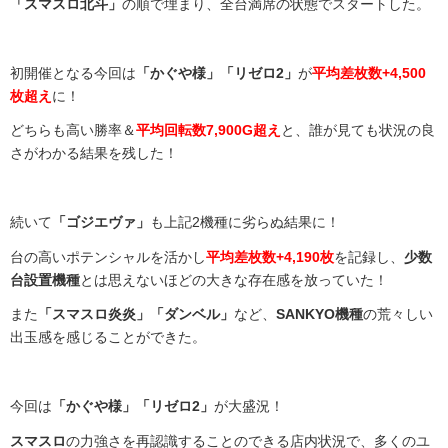
「スマスロ北斗」
の順で埋まり、全台満席の状態でスタートした。
初開催となる今回は
「かぐや様」「リゼロ2」
が
平均差枚数+4,500
枚超え
に！
どちらも高い勝率＆
平均回転数7,900G超え
と、誰が見ても状況の良
さがわかる結果を残した！
続いて
「ゴジエヴァ」
も上記2機種に劣らぬ結果に！
台の高いポテンシャルを活かし
平均差枚数+4,190枚
を記録し、
少数
台設置機種
とは思えないほどの大きな存在感を放っていた！
また
「スマスロ炎炎」「ダンベル」
など、
SANKYO機種
の荒々しい
出玉感を感じることができた。
今回は
「かぐや様」「リゼロ2」
が大盛況！
スマスロ
の力強さを再認識することのできる店内状況で、多くのユ