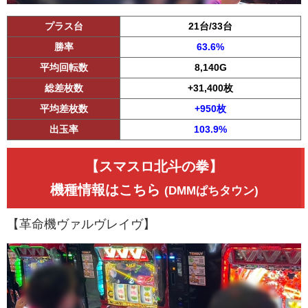
プラス台
21台/33台
勝率
63.6%
平均回転数
8,140G
総差枚数
+31,400枚
平均差枚数
+950枚
出玉率
103.9%
【スマスロ北斗の拳】
機種情報はこちら
(DMMぱちタウン)
【革命機ヴァルヴレイヴ】