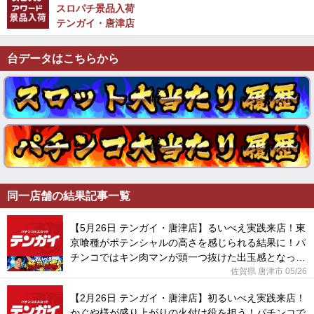
スロパチ景品入荷
テンガイ・唐津店
台データはこちらから
同一店舗の結果記事一覧
【5月26日 テンガイ・唐津店】るいべえ実践来店！東
京喰種がポテンシャルの高さを感じられる結果に！パ
チンコではキン肉マンが頭一つ抜けた出玉感となっ
た！
佐賀県 唐津市 05/26
【2月26日 テンガイ・唐津店】初るいべえ実践来店！
かぐや様が盛り上がりの火付け役を担う！パチンコで