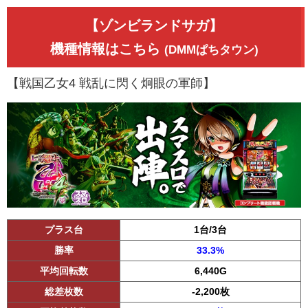
【ゾンビランドサガ】
機種情報はこちら
(DMMぱちタウン)
【戦国乙女4 戦乱に閃く炯眼の軍師】
プラス台
1台/3台
勝率
33.3%
平均回転数
6,440G
総差枚数
-2,200枚