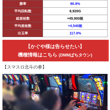
勝率
90.9%
平均回転数
8,920G
総差枚数
+49,900枚
平均差枚数
+4,540枚
出玉率
117.0%
【かぐや様は告らせたい】
機種情報はこちら
(DMMぱちタウン)
【スマスロ北斗の拳】