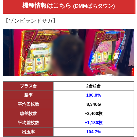
機種情報はこちら
(DMMぱちタウン)
【ゾンビランドサガ】
プラス台
2台/2台
勝率
100.0%
平均回転数
8,340G
総差枚数
+2,400枚
平均差枚数
+1,180枚
出玉率
104.7%