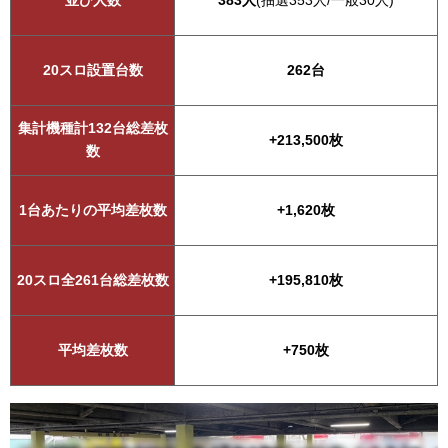
並び人数
383人
(抽選353人/一般30人)
20スロ設置台数
262台
集計機種計132台総差枚
+213,500枚
数
1台あたりの平均差枚数
+1,620枚
20スロ全261台総差枚数
+195,810枚
平均差枚数
+750枚