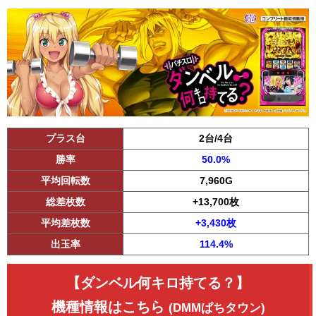
プラス台
2台/4台
勝率
50.0%
平均回転数
7,960G
総差枚数
+13,700枚
平均差枚数
+3,430枚
出玉率
114.4%
【ダンベル何キロ持てる？】
機種情報はこちら
(DMMぱちタウン)