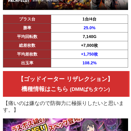
プラス台
1台/4台
勝率
25.0%
平均回転数
7,140G
総差枚数
+7,000枚
平均差枚数
+1,750枚
出玉率
108.2%
【ゴッドイーター リザレクション】
機種情報はこちら
(DMMぱちタウン)
【痛いのは嫌なので防御力に極振りしたいと思いま
す。】