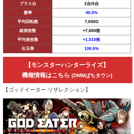
プラス台
2台/5台
勝率
40.0%
平均回転数
7,650G
総差枚数
+7,600枚
平均差枚数
+1,510枚
出玉率
106.6%
【モンスターハンターライズ】
機種情報はこちら
(DMMぱちタウン)
【ゴッドイーター リザレクション】