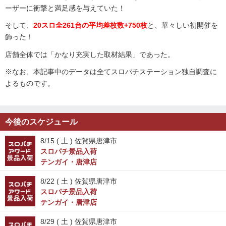
ーザーに衝撃と満足感を与えていた！
そして、
20スロ全261台の平均差枚数+750枚
と、華々しい初開催を
飾った！
店舗全体では「かなり充実した取材結果」であった。
※なお、本記事中のデータは全てスロパチステーション独自調査に
よるものです。
今後のスケジュール
8/15 (
土
) 佐賀県唐津市
スロパチ景品入荷
テンガイ・唐津店
8/22 (
土
) 佐賀県唐津市
スロパチ景品入荷
テンガイ・唐津店
8/29 (
土
) 佐賀県唐津市