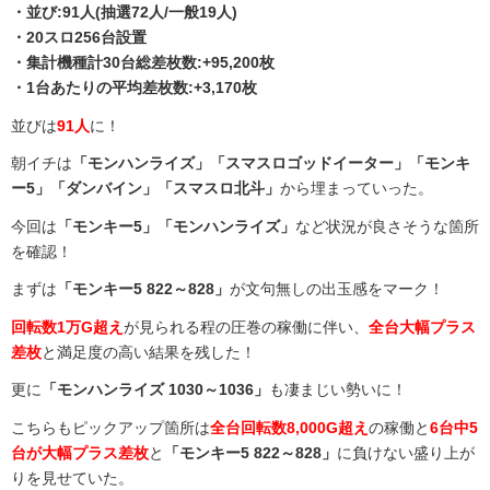
・並び:91人(抽選72人/一般19人)
・20スロ256台設置
・集計機種計30
台総差枚数:+95,200枚
・1台あたりの平均差枚数:+3,170枚
並びは
91人
に！
朝イチは
「モンハンライズ」「スマスロゴッドイーター」「モンキ
ー5」「ダンバイン」「スマスロ北斗」
から埋まっていった。
今回は
「モンキー5」「モンハンライズ」
など状況が良さそうな箇所
を確認！
まずは
「モンキー5 822～828」
が文句無しの出玉感をマーク！
回転数1万G超え
が見られる程の圧巻の稼働に伴い、
全台大幅プラス
差枚
と満足度の高い結果を残した！
更に
「モンハンライズ 1030～1036」
も凄まじい勢いに！
こちらもピックアップ箇所は
全台回転数8,000G超え
の稼働と
6台中5
台が大幅プラス差枚
と
「モンキー5 822～828」
に負けない盛り上が
りを見せていた。