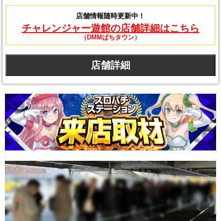
店舗情報随時更新中！
チャレンジャー遊館の店舗詳細はこちら
（DMMぱちタウン）
店舗詳細