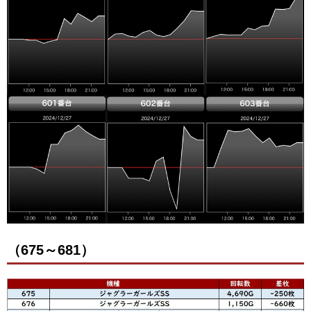
（675～681）