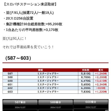
【スロパチステーション来店取材】
・並び:91人(抽選72人/一般19人)
・20スロ256台設置
・集計機種計30
台総差枚数:+95,200枚
・1台あたりの平均差枚数:+3,170枚
並びは91人に！
それでは早速結果を見ていこう！
（587～603）