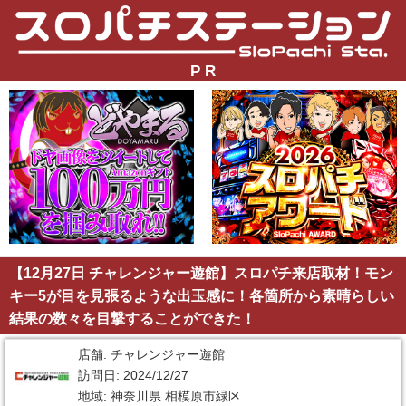
P R
【12月27日 チャレンジャー遊館】スロパチ来店取材！モン
キー5が目を見張るような出玉感に！各箇所から素晴らしい
結果の数々を目撃することができた！
店舗: チャレンジャー遊館
訪問日: 2024/12/27
地域: 神奈川県 相模原市緑区