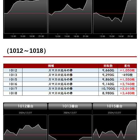
（1012～1018）