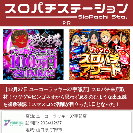
P R
【12月27日 ユーコーラッキー37宇部店】スロパチ来店取
材！ヴヴヴやビンゴネオから思わず息をのむような出玉感
を複数確認！スマスロの活躍が目立った1日となった！
店舗: ユーコーラッキー37宇部店
訪問日: 2024/12/27
地域: 山口県 宇部市