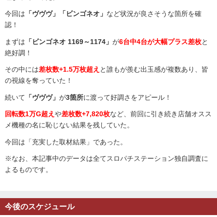
今回は
「ヴヴヴ」「ビンゴネオ」
など状況が良さそうな箇所を確
認！
まずは
「ビンゴネオ 1169～1174」
が
6台中4台が大幅プラス差枚
と
絶好調！
その中には
差枚数+1.5万枚超え
と誰もが羨む出玉感が複数あり、皆
の視線を奪っていた！
続いて
「ヴヴヴ」
が
3箇所
に渡って好調さをアピール！
回転数1万G超え
や
差枚数+7,820枚
など、前回に引き続き店舗オスス
メ機種の名に恥じない結果を残していた。
今回は「充実した取材結果」であった。
※なお、本記事中のデータは全てスロパチステーション独自調査に
よるものです。
今後のスケジュール