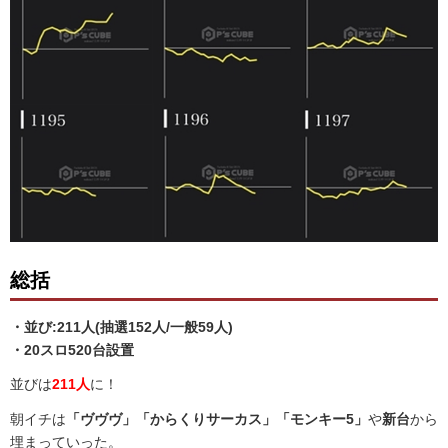
総括
・並び:211人(抽選152人/一般59人)
・20スロ520台設置
並びは
211人
に！
朝イチは
「ヴヴヴ」「からくりサーカス」「モンキー5」
や
新台
から
埋まっていった。