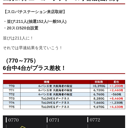
【スロパチステーション来店取材】
・並び:211人(抽選152人/一般59人)
・20スロ520台設置
並びは211人に！
それでは早速結果を見ていこう！
（770～775）
6台中4台がプラス差枚！