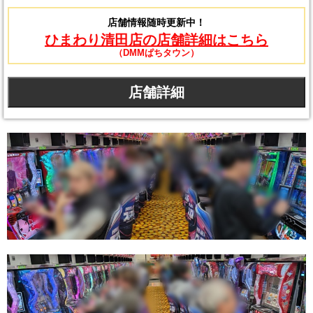
店舗情報随時更新中！
ひまわり清田店の店舗詳細はこちら
（DMMぱちタウン）
店舗詳細