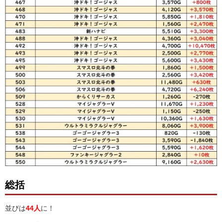
総括
並びは
44人
に！