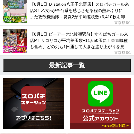
【8月1日 Ｄ’station八王子北野店】スロパチガール来
店S！乙女5が全台系を感じさせる程の熱狂ぶりに！
また攻殻機動隊～炎炎2が平均差枚数+6,410枚を叩き
出した！
東京都
8/1
【8月1日 ピーアーク北綾瀬駅前】すろぱちガール来
店P！リコリコが平均差玉数+11,650玉に！東京喰種
も含め、どの列も1日通して大きな盛り上がりを見せ
ていた！
東京都
8/1
最新記事一覧