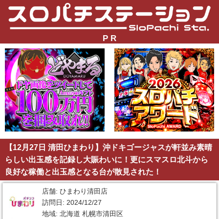
P R
【12月27日 清田ひまわり】沖ドキゴージャスが軒並み素晴
らしい出玉感を記録し大賑わいに！更にスマスロ北斗から
良好な稼働と出玉感となる台が散見された！
店舗: ひまわり清田店
訪問日: 2024/12/27
地域: 北海道 札幌市清田区