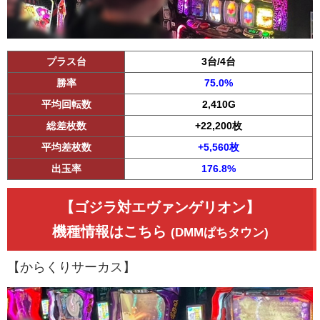
プラス台
3台/4台
勝率
75.0%
平均回転数
2,410G
総差枚数
+22,200枚
平均差枚数
+5,560枚
出玉率
176.8%
【ゴジラ対エヴァンゲリオン】
機種情報はこちら
(DMMぱちタウン)
【からくりサーカス】