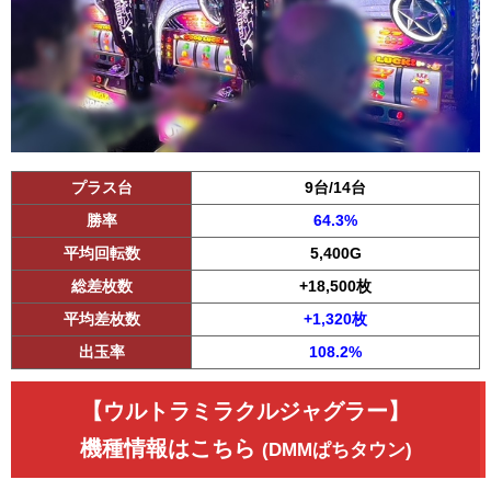
プラス台
9台/14台
勝率
64.3%
平均回転数
5,400G
総差枚数
+18,500枚
平均差枚数
+1,320枚
出玉率
108.2%
【ウルトラミラクルジャグラー】
機種情報はこちら
(DMMぱちタウン)