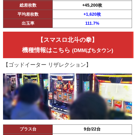
総差枚数
+45,200枚
平均差枚数
+1,620枚
出玉率
111.7%
【スマスロ北斗の拳】
機種情報はこちら
(DMMぱちタウン)
【ゴッドイーター リザレクション】
プラス台
9台/22台