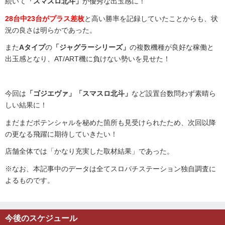
続いて
「スマスロ北斗」
が優秀な出玉感に！
28台中23台がプラス差枚
と高い勝率を記録していたことからも、状
況の良さは明らかであった。
また
Aタイプ
の
「ジャグラーシリーズ」
の複数機種が良好な稼働と
出玉感となり、AT/ART機に負けない勢いを見せた！
今回は
「ゴジエヴァ」「スマスロ北斗」
など設置台数問わず素晴ら
しい結果に！
まだまだポテンシャルを秘めた箇所も見受けられたため、次回以降
の更なる飛躍に期待していきたい！
店舗全体では「かなり充実した取材結果」であった。
※なお、本記事中のデータは全てスロパチステーション独自調査に
よるものです。
今後のスケジュール