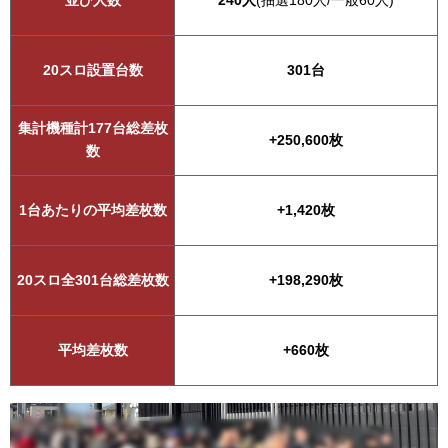
並び人数
240人
(抽選180人/一般60人)
20スロ設置台数
301台
集計機種計177台総差枚
+250,600枚
数
1台あたりの平均差枚数
+1,420枚
20スロ全301台総差枚数
+198,290枚
平均差枚数
+660枚