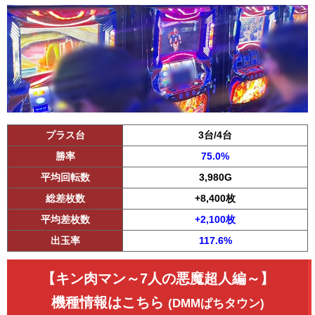
プラス台
3台/4台
勝率
75.0%
平均回転数
3,980G
総差枚数
+8,400枚
平均差枚数
+2,100枚
出玉率
117.6%
【キン肉マン～7人の悪魔超人編～】
機種情報はこちら
(DMMぱちタウン)