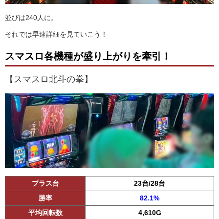
並びは240人に。
それでは早速詳細を見ていこう！
スマスロ各機種が盛り上がりを牽引！
【スマスロ北斗の拳】
プラス台
23台/28台
勝率
82.1%
平均回転数
4,610G