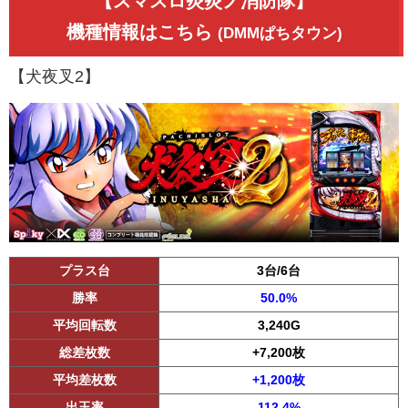
【スマスロ炎炎ノ消防隊】
機種情報はこちら
(DMMぱちタウン)
【犬夜叉2】
プラス台
3台/6台
勝率
50.0%
平均回転数
3,240G
総差枚数
+7,200枚
平均差枚数
+1,200枚
出玉率
112.4%