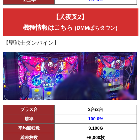
【犬夜叉2】
機種情報はこちら
(DMMぱちタウン)
【聖戦士ダンバイン】
プラス台
2台/2台
勝率
100.0%
平均回転数
3,100G
総差枚数
+6,000枚