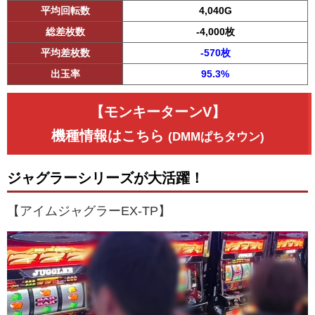
平均回転数
4,040G
総差枚数
-4,000枚
平均差枚数
-570枚
出玉率
95.3%
【モンキーターンV】
機種情報はこちら
(DMMぱちタウン)
ジャグラーシリーズが大活躍！
【アイムジャグラーEX-TP】