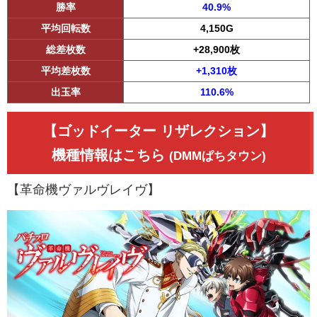
勝率
40.9%
平均回転数
4,150G
総差枚数
+28,900枚
平均差枚数
+1,310枚
出玉率
110.6%
【ゴッドイーター リザレクション】
機種情報はこちら
(DMMぱちタウン)
【革命機ヴァルヴレイヴ】