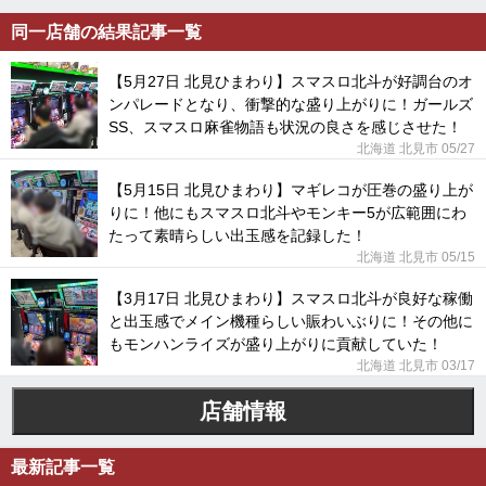
同一店舗の結果記事一覧
【5月27日 北見ひまわり】スマスロ北斗が好調台のオ
ンパレードとなり、衝撃的な盛り上がりに！ガールズ
SS、スマスロ麻雀物語も状況の良さを感じさせた！
北海道 北見市 05/27
【5月15日 北見ひまわり】マギレコが圧巻の盛り上が
りに！他にもスマスロ北斗やモンキー5が広範囲にわ
たって素晴らしい出玉感を記録した！
北海道 北見市 05/15
【3月17日 北見ひまわり】スマスロ北斗が良好な稼働
と出玉感でメイン機種らしい賑わいぶりに！その他に
もモンハンライズが盛り上がりに貢献していた！
北海道 北見市 03/17
店舗情報
最新記事一覧