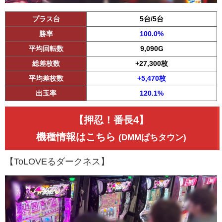
プラス台
5台/5台
勝率
100.0%
平均回転数
9,090G
総差枚数
+27,300枚
平均差枚数
+5,470枚
出玉率
120.1%
【押忍！番長4】
機種情報はこちら
(DMMぱちタウン)
【ToLOVEるダークネス】