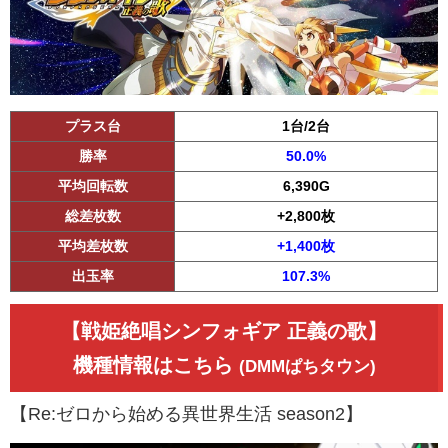
プラス台
1台/2台
勝率
50.0%
平均回転数
6,390G
総差枚数
+2,800枚
平均差枚数
+1,400枚
出玉率
107.3%
【戦姫絶唱シンフォギア 正義の歌】
機種情報はこちら
(DMMぱちタウン)
【Re:ゼロから始める異世界生活 season2】