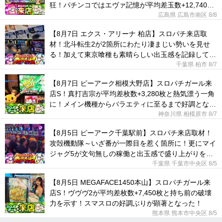
狂！パチンコではエヴァ記憶が平均差玉数+12,740玉
に！
広島県 広島市南区
8/8
【8月7日 エクス・アリーナ 柏店】スロパチ来店取
材！北斗転生2が2箇所にわたり凄まじい勢いを見せ
る！加えて東京喰種も素晴らしい出玉感を記録してい
た！
千葉県 柏市
8/7
【8月7日 ピーアーク相模大野店】スロパチガール来
店S！真打吉宗が平均差枚数+3,280枚と熱気漂う一角
に！メイン機種からバラエティに至るまで好調となっ
た！
神奈川県 相模原市
8/7
【8月5日 ピーアーク千葉駅前】スロパチ来店取材！
攻殻機動隊～いざ番が一際目を惹く箇所に！更にマイ
ジャグ5が文句無しの稼働と出玉感で盛り上がりを後
押しした！
千葉県 千葉市中央区
8/5
【8月5日 MEGAFACE1450本山】スロパチガール来
店S！ヴヴヴ2が平均差枚数+7,450枚と持ち前の破壊
力を示す！スマスロの好調ぶりが顕著となった！
熊本県 熊本市中央区
8/5