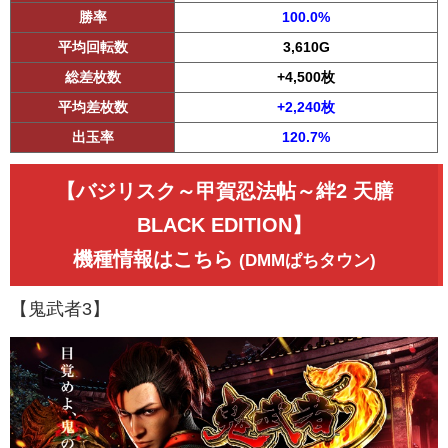
勝率
100.0%
平均回転数
3,610G
総差枚数
+4,500枚
平均差枚数
+2,240枚
出玉率
120.7%
【バジリスク～甲賀忍法帖～絆2 天膳
BLACK EDITION】
機種情報はこちら
(DMMぱちタウン)
【鬼武者3】