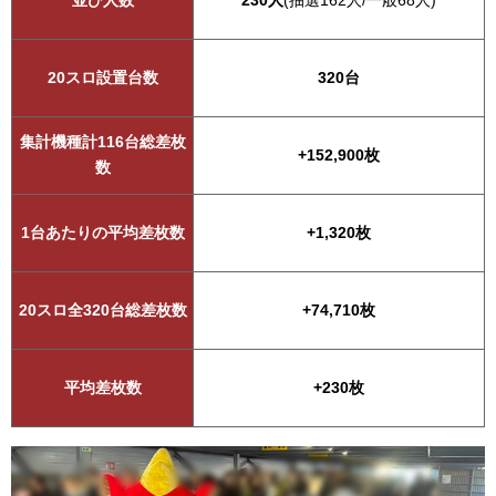
並び人数
230人
(抽選162人/一般68人)
20スロ設置台数
320台
集計機種計116台総差枚
+152,900枚
数
1台あたりの平均差枚数
+1,320枚
20スロ全320台総差枚数
+74,710枚
平均差枚数
+230枚