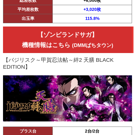
総差枚数
+6,000枚
平均差枚数
+3,020枚
出玉率
115.8%
【ゾンビランドサガ】
機種情報はこちら
(DMMぱちタウン)
【バジリスク～甲賀忍法帖～絆2 天膳 BLACK
EDITION】
プラス台
2台/2台