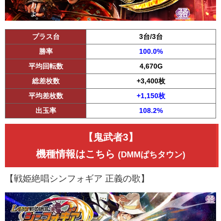
プラス台
3台/3台
勝率
100.0%
平均回転数
4,670G
総差枚数
+3,400枚
平均差枚数
+1,150枚
出玉率
108.2%
【鬼武者3】
機種情報はこちら
(DMMぱちタウン)
【戦姫絶唱シンフォギア 正義の歌】