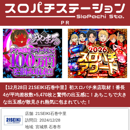
P R
【12月28日 21SEIKI石巻中里】初スロパチ来店取材！番長
4が平均差枚数+5,470枚と驚愕の出玉感に！あちこちで大き
な出玉感が散見され熱気に包まれていた！
店舗: 21SEIKI石巻中里
訪問日: 2024/12/28
地域: 宮城県 石巻市