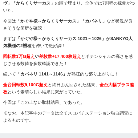
ヴ」「からくりサーカス」
の順で埋まり、全体では7割程の稼働がつ
いた。
今回は
「かぐや様～からくりサーカス」「カバネリ」
など状況が良
さそうな箇所を確認！
まずは
「かぐや様～からくりサーカス 1021～1026」
が
SANKYO人
気機種の2機種
を跨いで絶好調！
回転数1万G超え
や
差枚数+17,400枚超え
とポテンシャルの高さを感
じさせる数値を多数確認できた！
続いて
「カバネリ 1141～1146」
が熱狂的な盛り上がりに！
全台回転数9,100G超え
と終日ぶん回された結果、
全台大幅プラス差
枚
という素晴らしい結果に繋がっていた。
今回は「この上ない取材結果」であった。
※なお、本記事中のデータは全てスロパチステーション独自調査に
よるものです。