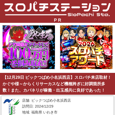
P R
【12月29日 ビックつばめ小名浜西店】スロパチ来店取材！
かぐや様～からくりサーカスなど機種跨ぎに好調箇所多
数！また、カバネリが稼働・出玉感共に良好であった！
店舗: ビックつばめ小名浜西店
訪問日: 2024/12/29
地域: 福島県 いわき市