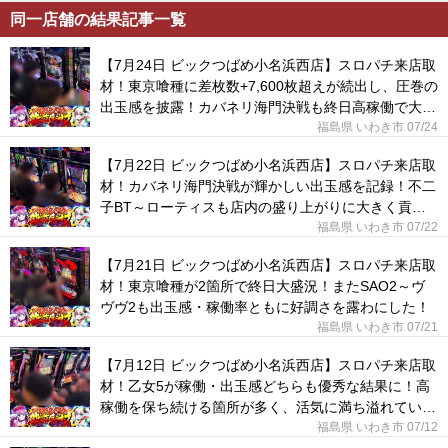
同一店舗の結果記事一覧
【7月24日 ビックつばめ小名浜西店】スロパチ来店取
材！東京喰種に差枚数+7,600枚超えが続出し、圧巻の
出玉感を披露！カバネリ海門決戦も終日高稼働で大盛
況に！
福島県 いわき市 07/24
【7月22日 ビックつばめ小名浜西店】スロパチ来店取
材！カバネリ海門決戦が輝かしい出玉感を記録！不二
子BT～ローティスも店内の盛り上がりに大きく貢献
した！
福島県 いわき市 07/22
【7月21日 ビックつばめ小名浜西店】スロパチ来店取
材！東京喰種が2箇所で終日大盛況！またSAO2～ヴ
ヴヴ2も出玉感・稼働率ともに好調さを露わにした！
福島県 いわき市 07/21
【7月12日 ビックつばめ小名浜西店】スロパチ来店取
材！乙女5が稼働・出玉感どちらも優秀な結果に！高
稼働を保ち続ける箇所が多く、活気に満ち溢れてい
た！
福島県 いわき市 07/12