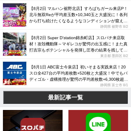
【8月2日 マルハン裾野北店】すろぱちガール来店P！
北斗無双Reが平均差玉数+10,340玉と大盛況に！各列
から打ち続けたくなるようなコンディションが窺え
た！
静岡県 裾野市
8/2
【8月2日 Super D’station錦糸町店】スロパチ来店取
材！攻殻機動隊～マギレコが驚愕の出玉感に！また真
打吉宗もポテンシャルを発揮し圧巻の結果を残してい
た！
東京都 墨田区
8/2
【8月1日 ABC富士今泉店】初いそまる実践来店！20
スロ全427台の平均差枚数+520枚と大盛況！中でもバ
ディゴル・虚構推理が驚愕の平均差枚数+6,300枚超え
に！
静岡県 富士市
8/1
最新記事一覧