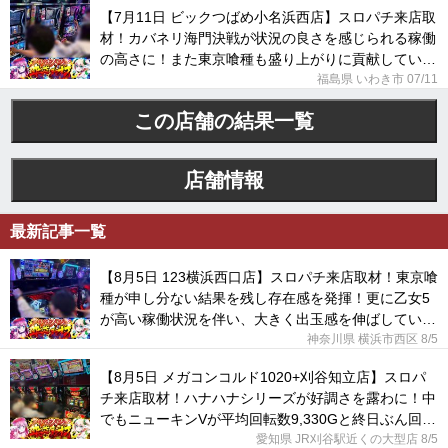
【7月11日 ビックつばめ小名浜西店】スロパチ来店取
材！カバネリ海門決戦が状況の良さを感じられる稼働
の高さに！また東京喰種も盛り上がりに貢献してい
た！
福島県 いわき市 07/11
この店舗の結果一覧
店舗情報
最新記事一覧
【8月5日 123横浜西口店】スロパチ来店取材！東京喰
種が申し分ない結果を残し存在感を発揮！更に乙女5
が高い稼働状況を伴い、大きく出玉感を伸ばしてい
た！
神奈川県 横浜市西区
8/5
【8月5日 メガコンコルド1020+刈谷知立店】スロパ
チ来店取材！ハナハナシリーズが好調さを露わに！中
でもニューキンVが平均回転数9,330Gと終日ぶん回さ
れていた！
愛知県 JR刈谷駅近くの大型店
8/5