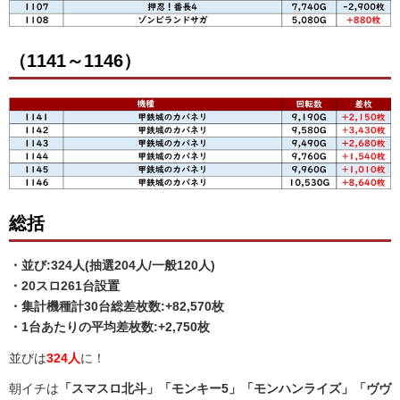
（1141～1146）
総括
・並び:324人(抽選204人/一般120人)
・20スロ261台設置
・集計機種計30
台総差枚数:+82,570枚
・1台あたりの平均差枚数:+2,750枚
並びは
324人
に！
朝イチは
「スマスロ北斗」「モンキー5」「モンハンライズ」「ヴヴ