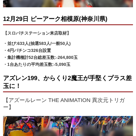
12月29日 ピーアーク相模原(神奈川県)
【スロパチステーション来店取材】
・並び:633人(抽選583人/一般50人)
・4円パチンコ326台設置
・集計機種計52台総差玉数:-264,800玉
・1台あたりの平均差玉数:-5,090玉
アズレン199、からくり2魔王が手堅くプラス差
玉に！
【アズールレーン THE ANIMATION 異次元トリガ
ー】