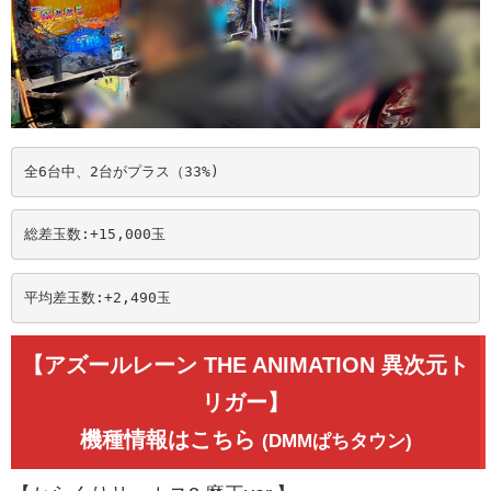
全6台中、2台がプラス（33%)
総差玉数:+15,000玉
平均差玉数:+2,490玉
【アズールレーン THE ANIMATION 異次元ト
リガー】
機種情報はこちら
(DMMぱちタウン)