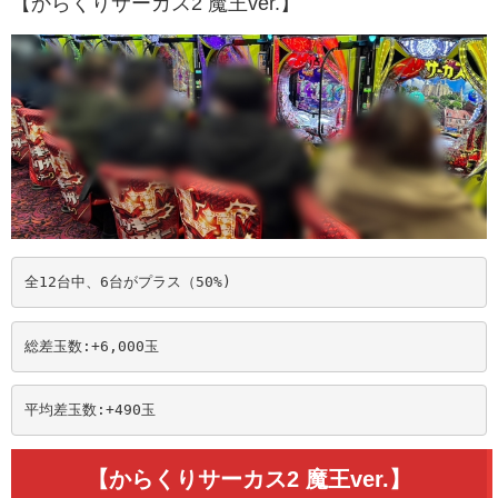
【からくりサーカス2 魔王ver.】
全12台中、6台がプラス（50%)
総差玉数:+6,000玉
平均差玉数:+490玉
【からくりサーカス2 魔王ver.】