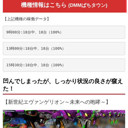
機種情報はこちら
(DMMぱちタウン)
【上記機種の稼働データ】
9時00分:18台中、18台（100%）
13時00分:18台中、18台（100%）
15時30分:18台中、18台（100%）
凹んでしまったが、しっかり状況の良さが窺え
た！
【新世紀エヴァンゲリオン～未来への咆哮～】