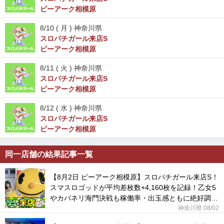
ピーアーク相模原
8/10 (
月
) 神奈川県
スロパチガール来店S
ピーアーク相模原
8/11 (
火
) 神奈川県
スロパチガール来店S
ピーアーク相模原
8/12 (
水
) 神奈川県
スロパチガール来店S
ピーアーク相模原
同一店舗の結果記事一覧
【8月2日 ピーアーク相模原】スロパチガール来店S！
スマスロゴッドが平均差枚数+4,160枚を記録！乙女5
やカバネリ海門決戦も稼働率・出玉感ともに絶好調
に！
神奈川県 08/02