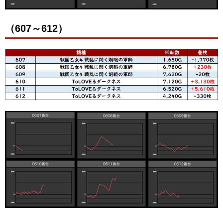
（607～612）