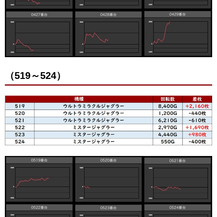
（519～524）