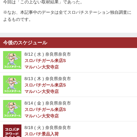
今回は「この上ない取材結果」であった。
※なお、本記事中のデータは全てスロパチステーション独自調査に
よるものです。
今後のスケジュール
8/12 (
水
) 奈良県奈良市
スロパチガール来店S
マルハン大安寺店
8/13 (
木
) 奈良県奈良市
スロパチガール来店S
マルハン大安寺店
8/14 (
金
) 奈良県奈良市
スロパチガール来店S
マルハン大安寺店
8/18 (
火
) 奈良県奈良市
スロパチ景品入荷