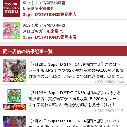
8/15 (
土
) 福岡県糟屋郡
いそまる実践来店
Super D'STATION39福岡本店
8/19 (
水
) 福岡県糟屋郡
スロぱちガール来店PS
Super D'STATION39福岡本店
同一店舗の結果記事一覧
【7月29日 Super D’STATION39福岡本店】スロぱち
ガール来店PS！ヴヴヴ2が平均差枚数+9,180枚と破壊
力抜群の出玉感に！パチンコでは東京喰種が活気づい
ていた！
福岡県 糟屋郡 07/29
【7月26日 Super D’STATION39福岡本店】いそまる
実践来店！真打吉宗が平均差枚数+5,220枚をマーク！
タイプ問わず幅広い機種が好調さを見せつけた！
福岡県 糟屋郡 07/26
【7月25日 Super D’STATION39福岡本店】スロパチ