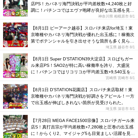
店PS！カバネリ海門決戦が平均差枚数+4,240枚と好
調に！パチンコではエヴァ咆哮が良好な出玉感を見せ
た！
神奈川県 相模原市
8/1
【8月1日 ピーアーク越谷】スロパチ来店for埼玉！東
京喰種やカバネリ海門決戦が優れた出玉感に！稼働次
第でポテンシャルを引き出せそうな箇所も多く見られ
た！
埼玉県 越谷市
8/1
【8月1日 Super D’STATION39大淀店】スロぱちガー
ル来店PS！SAO2が特に高い稼働率を誇り、大盛況
に！パチンコではリコリコが平均差玉数+9,540玉を記
録した！
宮崎県 宮崎市
8/1
【8月1日 D’STATION花園店】スロパチ来店取材！東
京喰種やカバネリ海門決戦が好調さをアピール！一方
で出玉感が伸ばしきれない箇所が見受けられた。
埼玉県 深谷市
8/1
【7月28日 MEGA FACE1500宗像】スロパチガール来
店S！真打吉宗が平均差枚数+7,280枚と圧巻の出玉感
に！からくり2、マイジャグ5も目覚ましい活躍を見せ