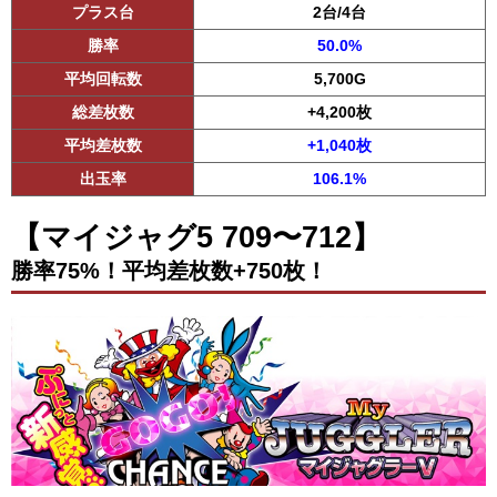
プラス台
2台/4台
勝率
50.0%
平均回転数
5,700G
総差枚数
+4,200枚
平均差枚数
+1,040枚
出玉率
106.1%
【マイジャグ5 709〜712】
勝率75%！平均差枚数+750枚！