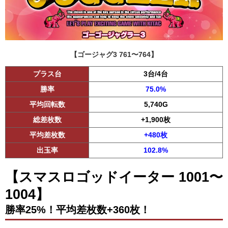
【ゴージャグ3 761〜764】
プラス台
3台/4台
勝率
75.0%
平均回転数
5,740G
総差枚数
+1,900枚
平均差枚数
+480枚
出玉率
102.8%
【スマスロゴッドイーター 1001〜
1004】
勝率25%！平均差枚数+360枚！