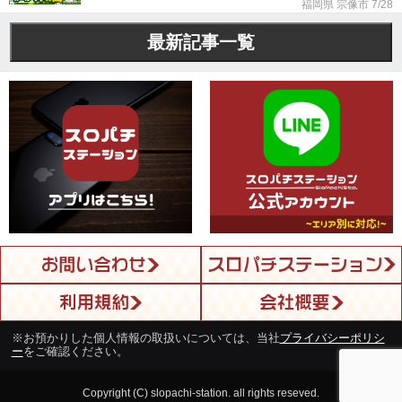
た！
福岡県 宗像市
7/28
最新記事一覧
※お預かりした個人情報の取扱いについては、当社
プライバシーポリシ
ー
をご確認ください。
Copyright (C) slopachi-station. all rights reseved.