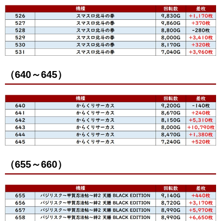
（640～645）
（655～660）