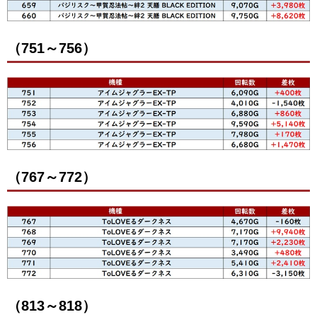
（751～756）
（767～772）
（813～818）