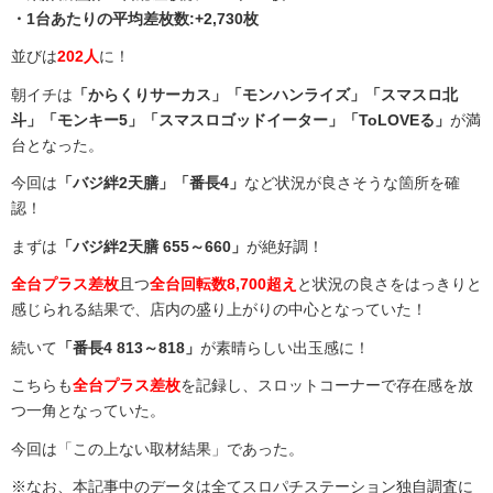
・1台あたりの平均差枚数:+2,730枚
並びは
202人
に！
朝イチは
「からくりサーカス」「モンハンライズ」「スマスロ北
斗」
「モンキー5」「スマスロゴッドイーター」「ToLOVEる」
が満
台となった。
今回は
「バジ絆2天膳」「番長4」
など状況が良さそうな箇所を確
認！
まずは
「バジ絆2天膳 655～660」
が絶好調！
全台プラス差枚
且つ
全台回転数8,700超え
と状況の良さをはっきりと
感じられる結果で、店内の盛り上がりの中心となっていた！
続いて
「番長4 813～818」
が素晴らしい出玉感に！
こちらも
全台プラス差枚
を記録し、スロットコーナーで存在感を放
つ一角となっていた。
今回は「この上ない取材結果」であった。
※なお、本記事中のデータは全てスロパチステーション独自調査に