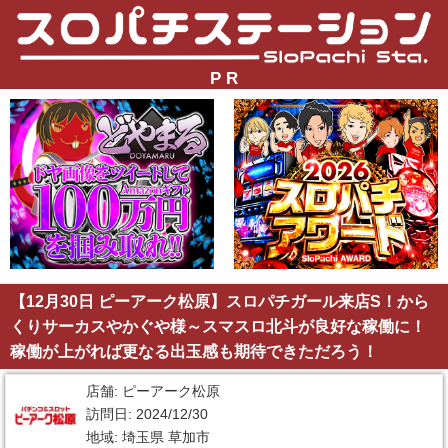
P R
【12月30日 ピーアーク松原】スロパチガール来店S！から
くりサーカスやかぐや様～スマスロ北斗が良好な稼働に！
稼働が上がれば更なる出玉感も期待できただろう！
店舗: ピーアーク松原
訪問日: 2024/12/30
地域: 埼玉県 草加市