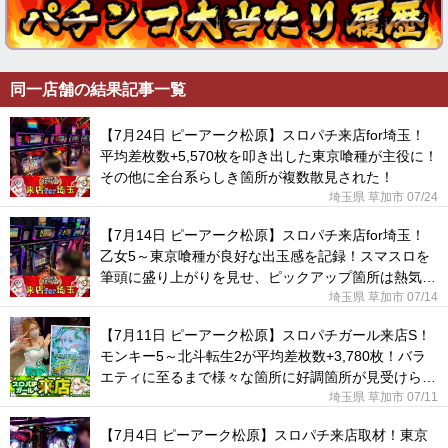
同一店舗の結果記事一覧
【7月24日 ピーアーク松原】スロパチ来店for埼玉！
平均差枚数+5,570枚を叩き出した東京喰種が主役に！
その他に全台系らしき箇所が複数散見された！
埼玉県 草加市 07/24
【7月14日 ピーアーク松原】スロパチ来店for埼玉！
乙女5～東京喰種が良好な出玉感を記録！スマスロを
筆頭に盛り上がりを見せ、ピックアップ箇所は熱気を
帯びていた！
埼玉県 草加市 07/14
【7月11日 ピーアーク松原】スロパチガール来店S！
モンキー5～北斗転生2が平均差枚数+3,780枚！バラ
エティに至るまで様々な箇所に好調箇所が見受けられ
た！
埼玉県 草加市 07/11
【7月4日 ピーアーク松原】スロパチ来店取材！東京