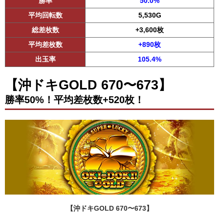
勝率
50.0%
平均回転数
5,530G
総差枚数
+3,600枚
平均差枚数
+890枚
出玉率
105.4%
【沖ドキGOLD 670〜673】
勝率50%！平均差枚数+520枚！
【沖ドキGOLD 670〜673】