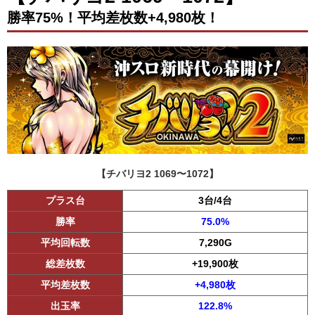
勝率75%！平均差枚数+4,980枚！
【チバリヨ2 1069〜1072】
プラス台
3台/4台
勝率
75.0%
平均回転数
7,290G
総差枚数
+19,900枚
平均差枚数
+4,980枚
出玉率
122.8%