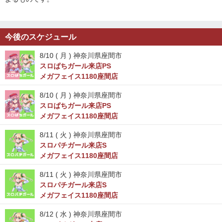
今後のスケジュール
8/10 (
月
) 神奈川県座間市
スロぱちガール来店PS
メガフェイス1180座間店
8/10 (
月
) 神奈川県座間市
スロぱちガール来店PS
メガフェイス1180座間店
8/11 (
火
) 神奈川県座間市
スロパチガール来店S
メガフェイス1180座間店
8/11 (
火
) 神奈川県座間市
スロパチガール来店S
メガフェイス1180座間店
8/12 (
水
) 神奈川県座間市