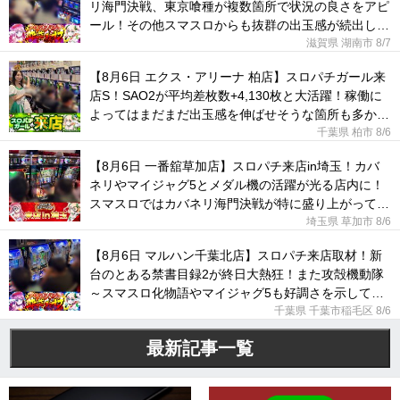
リ海門決戦、東京喰種が複数箇所で状況の良さをアピ
ール！その他スマスロからも抜群の出玉感が続出して
いた！
滋賀県 湖南市
8/7
【8月6日 エクス・アリーナ 柏店】スロパチガール来
店S！SAO2が平均差枚数+4,130枚と大活躍！稼働に
よってはまだまだ出玉感を伸ばせそうな箇所も多かっ
た！
千葉県 柏市
8/6
【8月6日 一番舘草加店】スロパチ来店in埼玉！カバ
ネリやマイジャグ5とメダル機の活躍が光る店内に！
スマスロではカバネリ海門決戦が特に盛り上がってい
た！
埼玉県 草加市
8/6
【8月6日 マルハン千葉北店】スロパチ来店取材！新
台のとある禁書目録2が終日大熱狂！また攻殻機動隊
～スマスロ化物語やマイジャグ5も好調さを示してい
た！
千葉県 千葉市稲毛区
8/6
最新記事一覧