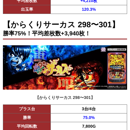
平均差枚数
+4,210枚
出玉率
120.3%
【からくりサーカス 298〜301】
勝率75%！平均差枚数+3,940枚！
【からくりサーカス 298〜301】
プラス台
3台/4台
勝率
75.0%
平均回転数
7,800G