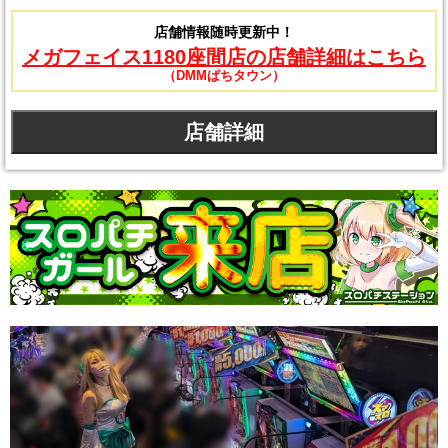
店舗情報随時更新中！
メガフェイス1180座間店の店舗詳細はこちら
（DMMぱちタウン）
店舗詳細