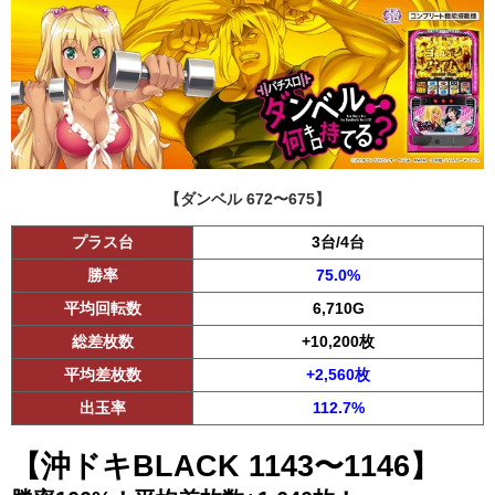
【ダンベル 672〜675】
プラス台
3台/4台
勝率
75.0%
平均回転数
6,710G
総差枚数
+10,200枚
平均差枚数
+2,560枚
出玉率
112.7%
【沖ドキBLACK 1143〜1146】