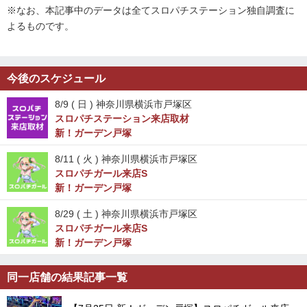
※なお、本記事中のデータは全てスロパチステーション独自調査に
よるものです。
今後のスケジュール
8/9 (
日
) 神奈川県横浜市戸塚区
スロパチステーション来店取材
新！ガーデン戸塚
8/11 (
火
) 神奈川県横浜市戸塚区
スロパチガール来店S
新！ガーデン戸塚
8/29 (
土
) 神奈川県横浜市戸塚区
スロパチガール来店S
新！ガーデン戸塚
同一店舗の結果記事一覧