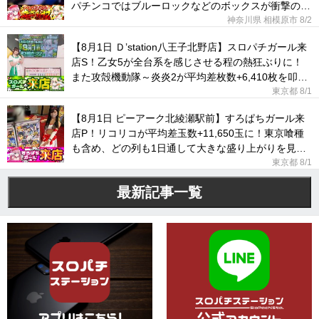
パチンコではブルーロックなどのボックスが衝撃の出
玉感に！
神奈川県 相模原市
8/2
【8月1日 Ｄ’station八王子北野店】スロパチガール来
店S！乙女5が全台系を感じさせる程の熱狂ぶりに！
また攻殻機動隊～炎炎2が平均差枚数+6,410枚を叩き
出した！
東京都
8/1
【8月1日 ピーアーク北綾瀬駅前】すろぱちガール来
店P！リコリコが平均差玉数+11,650玉に！東京喰種
も含め、どの列も1日通して大きな盛り上がりを見せ
ていた！
東京都
8/1
最新記事一覧