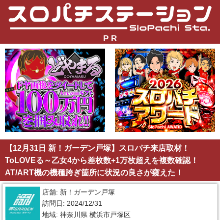
P R
【12月31日 新！ガーデン戸塚】スロパチ来店取材！
ToLOVEる～乙女4から差枚数+1万枚超えを複数確認！
AT/ART機の機種跨ぎ箇所に状況の良さが窺えた！
店舗: 新！ガーデン戸塚
訪問日: 2024/12/31
地域: 神奈川県 横浜市戸塚区