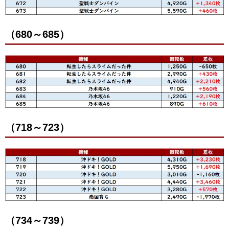
（680～685）
（718～723）
（734～739）