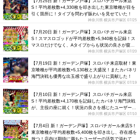
【7月25日 新！ガーデン戸塚】スロパチガール来店
S！平均差枚数+4,330枚を叩き出した東京喰種が目を
引く箇所に！タイプを問わず賑わいを見せていた！
神奈川県 横浜市戸塚区 07/25
【7月20日 新！ガーデン戸塚】スロパチガール来店
S！スマスロゴッドが平均差枚数+5,940枚を記録！ス
マスロだけでなく、Aタイプからも状況の良さが窺え
た！
神奈川県 横浜市戸塚区 07/20
【7月19日 新！ガーデン戸塚】スロパチ来店取材！東
京喰種が平均差枚数+5,130枚と大盛況！またカバネリ
海門決戦も優秀な出玉感で盛り上がりに貢献した！
神奈川県 横浜市戸塚区 07/19
【7月10日 新！ガーデン戸塚】スロパチガール来店
S！平均差枚数+4,170枚を記録したカバネリ海門決戦
が、主役の座に就く！状況の良さを感じたユーザーで
溢れていた！
神奈川県 横浜市戸塚区 07/10
【7月4日 新！ガーデン戸塚】スロパチガール来店S！
東京喰種が平均差枚数+5,400枚を叩き出し、存在感を
放つ！店内は期待に満ちたユーザーの活気で溢れてい