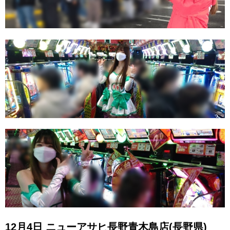
12月4日 ニューアサヒ長野青木島店(長野県)