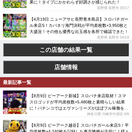
果に！タイプにかかわらず好調さが感じられた！
長野県 長野市 05/17
【4月19日 ニューアサヒ長野青木島店】スロパチガー
ル来店S！カバネリ海門決戦が平均差枚数+3,950枚と
大盛況！その他も優秀な出玉感を各所で確認できた！
長野県 長野市 04/19
この店舗の結果一覧
店舗情報
最新記事一覧
【8月9日 ピーアーク新城】スロパチ来店取材！スマ
スロゴッドが平均差枚数+5,480枚と素晴らしい結果
に！パチンコではエヴァシリーズがほぼフル稼働を保
っていた！
神奈川県 川崎市中原区
8/9
【8月9日 ピーアーク越谷】スロパチガール来店S！平
均差枚数+4,240枚を記録した東京喰種が主役に！様々