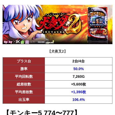
【犬夜叉2】
プラス台
2台/4台
勝率
50.0%
平均回転数
7,260G
総差枚数
+5,600枚
平均差枚数
+1,390枚
出玉率
106.4%
【モンキー5 774〜777】