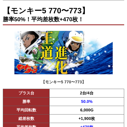
【モンキー5 770〜773】
勝率50%！平均差枚数+470枚！
【モンキー5 770〜773】
プラス台
2台/4台
勝率
50.0%
平均回転数
6,000G
総差枚数
+1,900枚
平均差枚数
+470枚