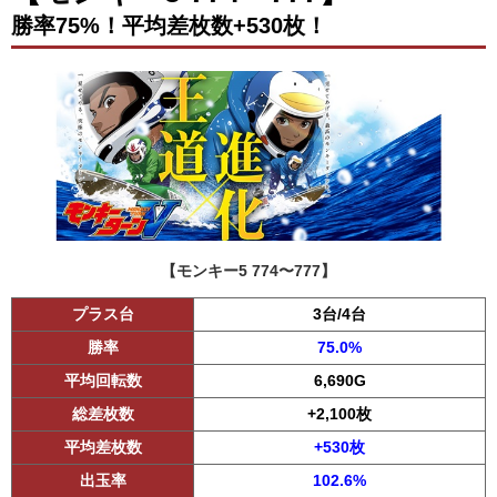
勝率75%！平均差枚数+530枚！
【モンキー5 774〜777】
プラス台
3台/4台
勝率
75.0%
平均回転数
6,690G
総差枚数
+2,100枚
平均差枚数
+530枚
出玉率
102.6%