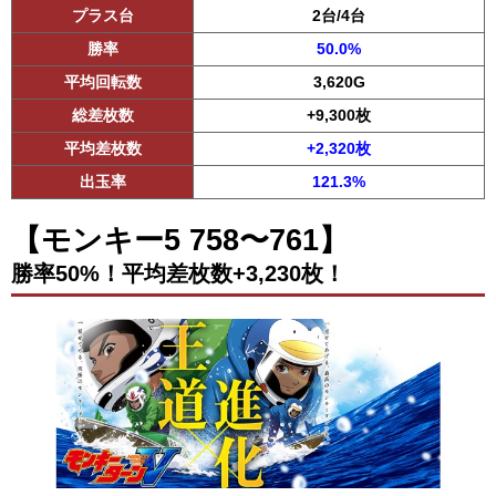
プラス台
2台/4台
勝率
50.0%
平均回転数
3,620G
総差枚数
+9,300枚
平均差枚数
+2,320枚
出玉率
121.3%
【モンキー5 758〜761】
勝率50%！平均差枚数+3,230枚！