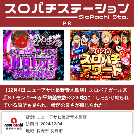
P R
【12月4日 ニューアサヒ長野青木島店】スロパチガール来
店S！モンキー5が平均差枚数+3,230枚に！しっかり粘られ
ている箇所も見られ、状況の良さが感じられた！
店舗: ニューアサヒ長野青木島店
訪問日: 2024/12/04
地域: 長野県 長野市