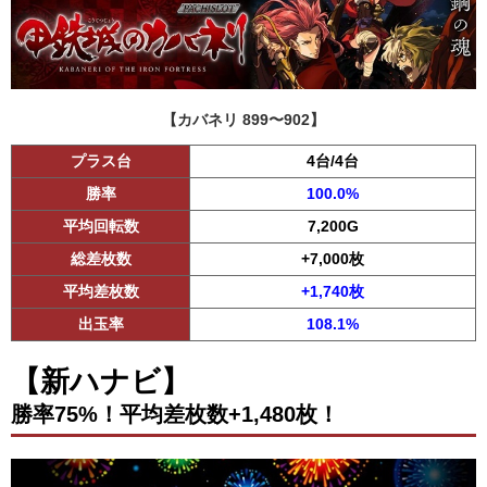
【カバネリ 899〜902】
プラス台
4台/4台
勝率
100.0%
平均回転数
7,200G
総差枚数
+7,000枚
平均差枚数
+1,740枚
出玉率
108.1%
【新ハナビ】
勝率75%！平均差枚数+1,480枚！