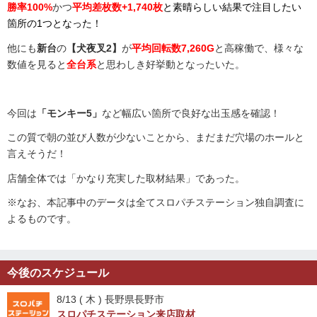
勝率100%
かつ
平均差枚数+1,740枚
と素晴らしい結果で注目したい
箇所の1つとなった！
他にも
新台
の
【犬夜叉2】
が
平均回転数7,260G
と高稼働で、様々な
数値を見ると
全台系
と思わしき好挙動となったいた。
今回は
「モンキー5」
など幅広い箇所で良好な出玉感を確認！
この質で朝の並び人数が少ないことから、まだまだ穴場のホールと
言えそうだ！
店舗全体では「かなり充実した取材結果」であった。
※なお、本記事中のデータは全てスロパチステーション独自調査に
よるものです。
今後のスケジュール
8/13 (
木
) 長野県長野市
スロパチステーション来店取材