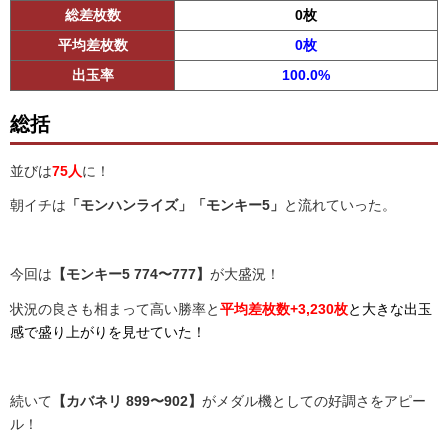
総差枚数
0枚
平均差枚数
0枚
出玉率
100.0%
総括
並びは
75人
に！
朝イチは
「モンハンライズ」「モンキー5」
と流れていった。
今回は
【モンキー5 774〜777】
が大盛況！
状況の良さも相まって高い勝率と
平均差枚数
+3,230枚
と大きな出玉
感で盛り上がりを見せていた！
続いて
【カバネリ 899〜902】
がメダル機としての好調さをアピー
ル！