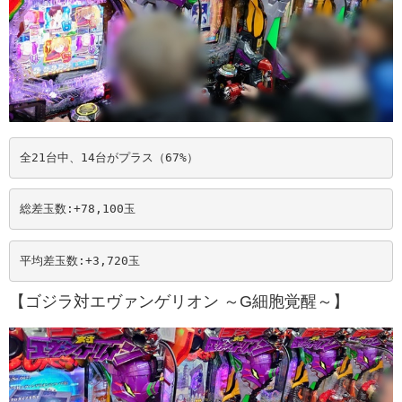
全21台中、14台がプラス（67%）
総差玉数:+78,100
玉
平均差玉数:+3,720
玉
【ゴジラ対エヴァンゲリオン ～G細胞覚醒～】