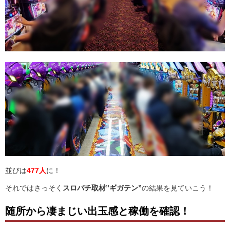
並びは
477人
に！
それではさっそく
スロパチ取材”ギガテン”
の結果を見ていこう！
随所から凄まじい出玉感と稼働を確認！