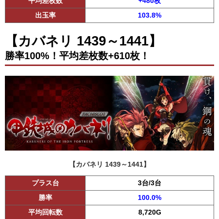
平均差枚数
+480枚
出玉率
103.8%
【カバネリ 1439～1441】
勝率100%！平均差枚数+610枚！
【カバネリ 1439～1441】
プラス台
3台/3台
勝率
100.0%
平均回転数
8,720G