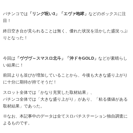
パチンコでは
「リング呪い3」「エヴァ咆哮」
などのボックスに注
目！
終日空き台が見られることは無く、優れた状況を活かした盛況っぷ
りとなった！
今回は
「ヴヴヴ～スマスロ北斗」「沖ドキGOLD」
などが素晴らし
い結果に！
前回よりも並びが増加していることから、今後も大きな盛り上がり
に十分に期待が持てそうだ！
スロット全体では「かなり充実した取材結果」、
パチンコ全体では「大きな盛り上がり」があり、「粘る価値がある
取材結果」であった。
※なお、本記事中のデータは全てスロパチステーション独自調査に
よるものです。