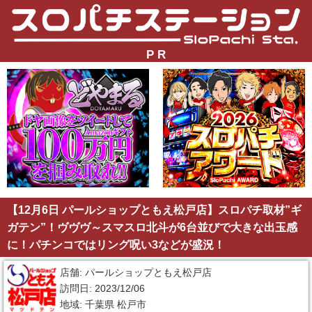
P R
【12月6日 パールショップともえ松戸店】スロパチ取材”ギ
ガテン”！ヴヴヴ～スマスロ北斗が6台並びで大きな出玉感
に！パチンコではリング呪い3などが盛況！
店舗: パールショップともえ松戸店
訪問日: 2023/12/06
地域: 千葉県 松戸市