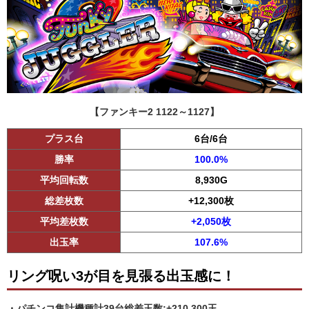
【ファンキー2 1122～1127】
プラス台
6台/6台
勝率
100.0%
平均回転数
8,930G
総差枚数
+12,300枚
平均差枚数
+2,050枚
出玉率
107.6%
リング呪い3が目を見張る出玉感に！
・パチンコ集計機種計39台総差玉数:+210,300玉