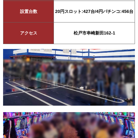
設置台数
20円スロット:427台/4円パチンコ:456台
アクセス
松戸市串崎新田162-1