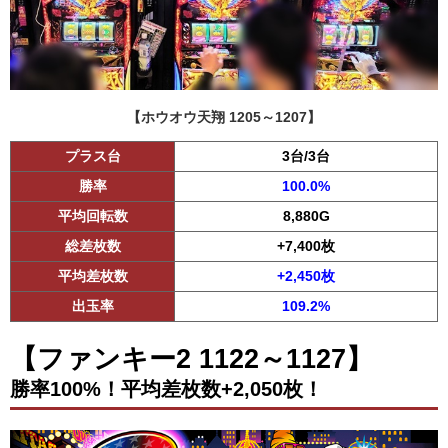
【ホウオウ天翔 1205～1207】
プラス台
3台/3台
勝率
100.0%
平均回転数
8,880G
総差枚数
+7,400枚
平均差枚数
+2,450枚
出玉率
109.2%
【ファンキー2 1122～1127
】
勝率100%！平均差枚数+2,050枚！