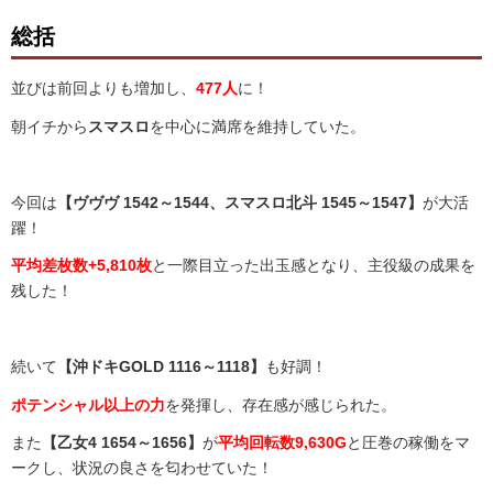
総括
並びは前回よりも増加し、
477人
に！
朝イチから
スマスロ
を中心に満席を維持していた。
今回は
【ヴヴヴ 1542～1544、スマスロ北斗 1545～1547】
が大活
躍！
平均差枚数+5,810枚
と一際目立った出玉感となり、主役級の成果を
残した！
続いて
【沖ドキGOLD 1116～1118】
も好調！
ポテンシャル以上の力
を発揮し、存在感が感じられた。
また
【乙女4 1654～1656】
が
平均回転数9,630G
と圧巻の稼働をマ
ークし、状況の良さを匂わせていた！