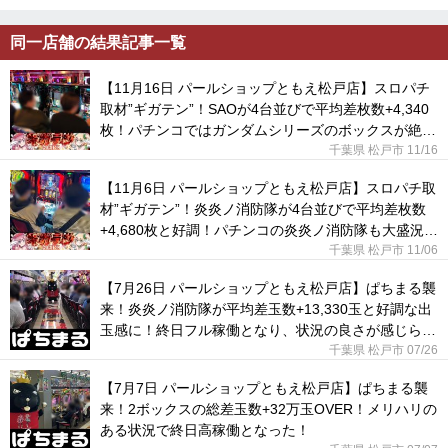
同一店舗の結果記事一覧
【11月16日 パールショップともえ松戸店】スロパチ
取材”ギガテン”！SAOが4台並びで平均差枚数+4,340
枚！パチンコではガンダムシリーズのボックスが絶好
調！
千葉県 松戸市 11/16
【11月6日 パールショップともえ松戸店】スロパチ取
材”ギガテン”！炎炎ノ消防隊が4台並びで平均差枚数
+4,680枚と好調！パチンコの炎炎ノ消防隊も大盛況
に！
千葉県 松戸市 11/06
【7月26日 パールショップともえ松戸店】ぱちまる襲
来！炎炎ノ消防隊が平均差玉数+13,330玉と好調な出
玉感に！終日フル稼働となり、状況の良さが感じられ
た！
千葉県 松戸市 07/26
【7月7日 パールショップともえ松戸店】ぱちまる襲
来！2ボックスの総差玉数+32万玉OVER！メリハリの
ある状況で終日高稼働となった！