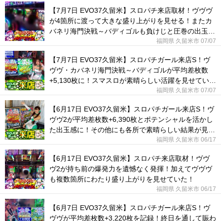
【7月7日 EVO37久留米】スロパチ来店取材！ヴヴヴ
が4箇所に渡って大きな盛り上がりを見せる！またカ
バネリ海門決戦～バディゴルも負けじと圧巻の出玉感
を記録！
福岡県 久留米市 07/07
【7月7日 EVO37久留米】スロパチガール来店S！ヴ
ヴヴ・カバネリ海門決戦～バディゴルが平均差枚数
+5,130枚に！スマスロが素晴らしい活躍を見せてい
た！
福岡県 久留米市 07/07
【6月17日 EVO37久留米】スロパチガール来店S！ヴ
ヴヴ2が平均差枚数+6,390枚とポテンシャルを活かし
た出玉感に！その他にも各所で素晴らしい結果が見ら
れた！
福岡県 久留米市 06/17
【6月17日 EVO37久留米】スロパチ来店取材！ヴヴ
ヴ2が持ち前の爆発力を遺憾なく発揮！加えてヴヴヴ
も複数箇所にわたり盛り上がりを見せていた！
福岡県 久留米市 06/17
【6月7日 EVO37久留米】スロパチガール来店S！ヴ
ヴヴが平均差枚数+3,220枚を記録！終日を通して賑わ