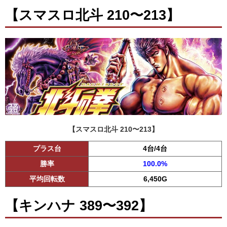
【スマスロ北斗 210〜213】
【スマスロ北斗 210〜213】
プラス台
4台/4台
勝率
100.0%
平均回転数
6,450G
【キンハナ 389〜392】