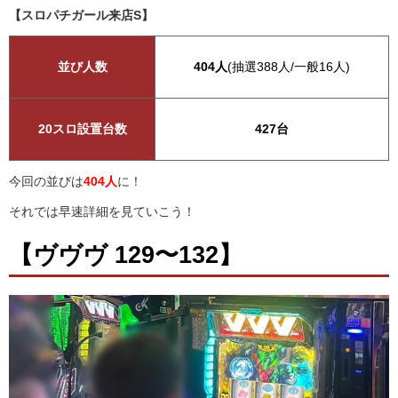
【スロパチガール来店S】
並び人数
404人
(抽選388人/一般16人)
20スロ設置台数
427台
今回の並びは
404人
に！
それでは早速詳細を見ていこう！
【ヴヴヴ 129〜132】