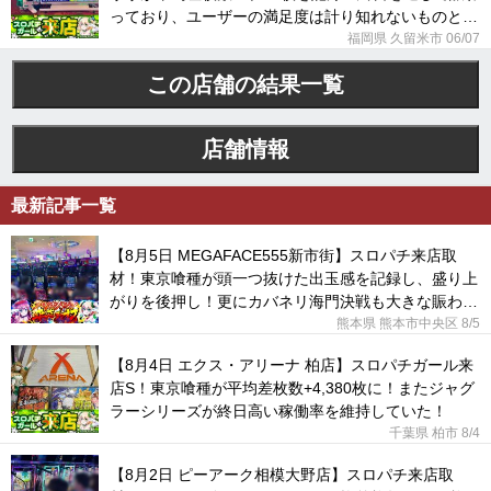
っており、ユーザーの満足度は計り知れないものとな
った！
福岡県 久留米市 06/07
この店舗の結果一覧
店舗情報
最新記事一覧
【8月5日 MEGAFACE555新市街】スロパチ来店取
材！東京喰種が頭一つ抜けた出玉感を記録し、盛り上
がりを後押し！更にカバネリ海門決戦も大きな賑わい
を見せた！
熊本県 熊本市中央区
8/5
【8月4日 エクス・アリーナ 柏店】スロパチガール来
店S！東京喰種が平均差枚数+4,380枚に！またジャグ
ラーシリーズが終日高い稼働率を維持していた！
千葉県 柏市
8/4
【8月2日 ピーアーク相模大野店】スロパチ来店取