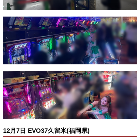
12月7日 EVO37久留米(福岡県)