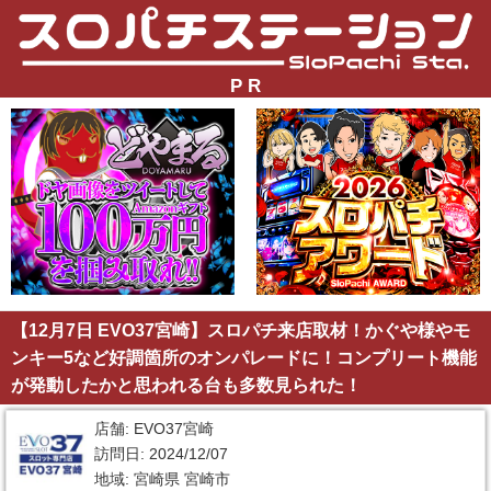
P R
【12月7日 EVO37宮崎】スロパチ来店取材！かぐや様やモ
ンキー5など好調箇所のオンパレードに！コンプリート機能
が発動したかと思われる台も多数見られた！
店舗: EVO37宮崎
訪問日: 2024/12/07
地域: 宮崎県 宮崎市