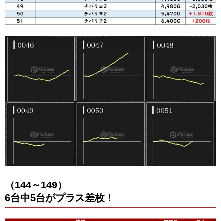
（144～149）
6台中5台がプラス差枚！