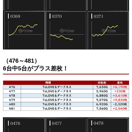
（476～481）
6台中5台がプラス差枚！