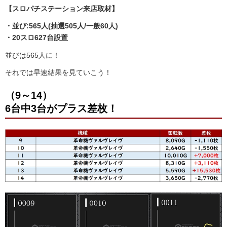
【スロパチステーション来店取材】
・並び:565人(抽選505人/一般60人)
・20スロ627台設置
並びは565人に！
それでは早速結果を見ていこう！
（9～14）
6台中3台がプラス差枚！