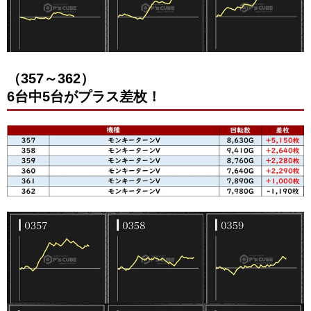
（357～362）
6台中5台がプラス差枚！