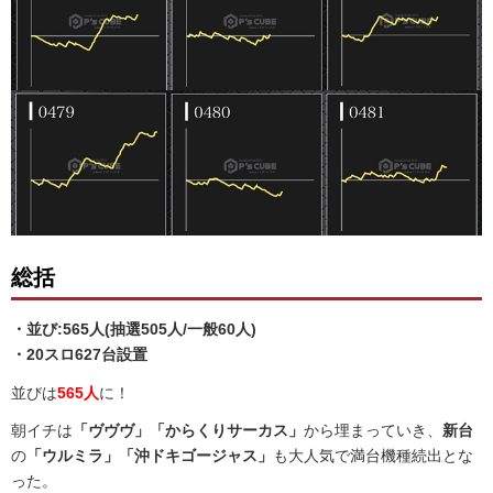
総括
・並び:565人(抽選505人/一般60人)
・20スロ627台設置
並びは
565人
に！
朝イチは
「ヴヴヴ」「からくりサーカス」
から埋まっていき、
新台
の
「ウルミラ」「沖ドキゴージャス」
も大人気で満台機種続出とな
った。