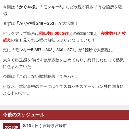
今回は
「かぐや様」「モンキー5」
など状況が良さそうな箇所を確
認！
まずは
「かぐや様 248～253」
が大活躍！
ピックアップ箇所は
回転数8,000G超え
の稼働に加え、
差枚数+1万枚
超え
の台も見られる程の熱狂っぷりとなっていた！
更に
「モンキー5 357～362、366～371」
が
2箇所
で大盛況に！
大きく出玉感を伸ばす台が多数を占めており、終日にわたって熱気
に包まれていた。
今回は「この上ない取材結果」であった。
※なお、本記事中のデータは全てスロパチステーション独自調査に
よるものです。
今後のスケジュール
8/16 (
日
) 宮崎県宮崎市