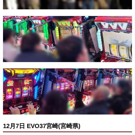
12月7日 EVO37宮崎(宮崎県)