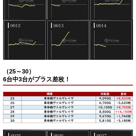
（25～30）
6台中3台がプラス差枚！