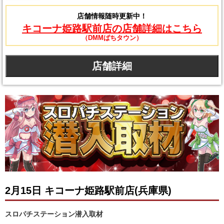
店舗情報随時更新中！
キコーナ姫路駅前店の店舗詳細はこちら
（DMMぱちタウン）
店舗詳細
2月15日 キコーナ姫路駅前店(兵庫県)
スロパチステーション潜入取材