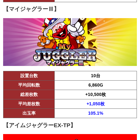
【マイジャグラーⅢ】
設置台数
10台
平均回転数
6,860G
総差枚数
+10,500枚
平均差枚数
+1,050枚
出玉率
105.1%
【アイムジャグラーEX-TP】