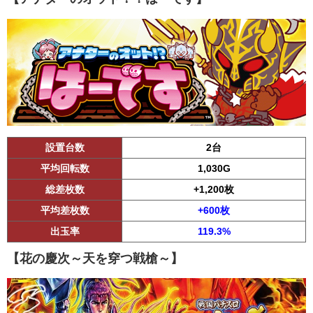
設置台数
2台
平均回転数
1,030G
総差枚数
+1,200枚
平均差枚数
+600枚
出玉率
119.3%
【花の慶次～天を穿つ戦槍～】