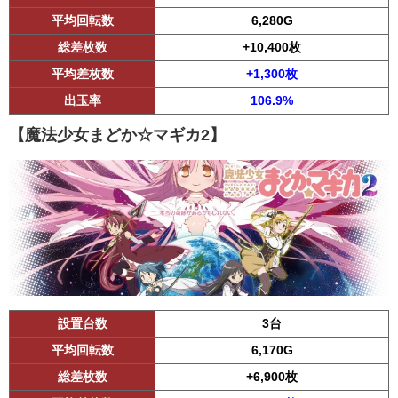
平均回転数
6,280G
総差枚数
+10,400枚
平均差枚数
+1,300枚
出玉率
106.9%
【魔法少女まどか☆マギカ2】
設置台数
3台
平均回転数
6,170G
総差枚数
+6,900枚