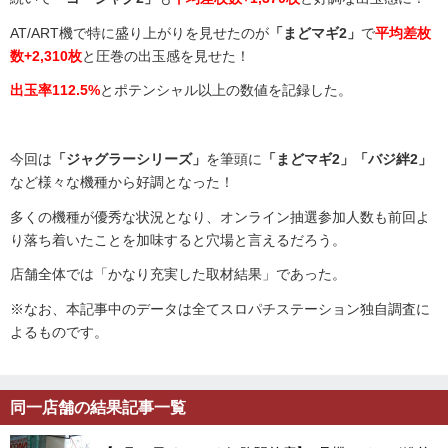
AT/ART機で特に盛り上がりを見せたのが
「まどマギ2」
で
平均差枚
数+2,310枚
と圧巻の出玉感を見せた！
出玉率112.5%
とポテンシャル以上の数値を記録した。
今回は
「ジャグラーシリーズ」
を筆頭に
「まどマギ2」「バジ絆2」
など様々な機種から好調となった！
多くの機種が優秀な状況となり、オンライン抽選参加人数も前回よ
り落ち着いたことを加味すると穴場と言えるだろう。
店舗全体では「かなり充実した取材結果」であった。
※なお、本記事中のデータは全てスロパチステーション独自調査に
よるものです。
同一店舗の結果記事一覧