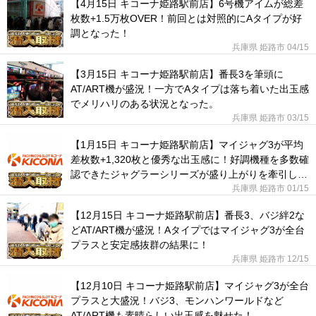
【4月15日 キコーナ姫路駅前店】6号機アイムが総差
枚数+1.5万枚OVER！前回とは対照的にAタイプが好
調となった！
兵庫県 姫路市 04/15
【3月15日 キコーナ姫路駅前店】番長3を筆頭に
AT/ART機が盛況！一方でAタイプは落ち着いた出玉感
でメリハリのある状況となった。
兵庫県 姫路市 03/15
【1月15日 キコーナ姫路駅前店】マイジャグ3が平均
差枚数+1,320枚と優秀な出玉感に！好調機種を多数確
認できたジャグラーシリーズが盛り上がりを牽引し
た！
兵庫県 姫路市 01/15
【12月15日 キコーナ姫路駅前店】番長3、バジ絆2な
どAT/ART機が盛況！Aタイプではマイジャグ3が全台
プラスと安定感抜群の結果に！
兵庫県 姫路市 12/15
【12月10日 キコーナ姫路駅前店】マイジャグ3が全台
プラスと大盛況！バジ3、モンハンワールドなど
AT/ART機も素晴らしい出玉感を魅せた！