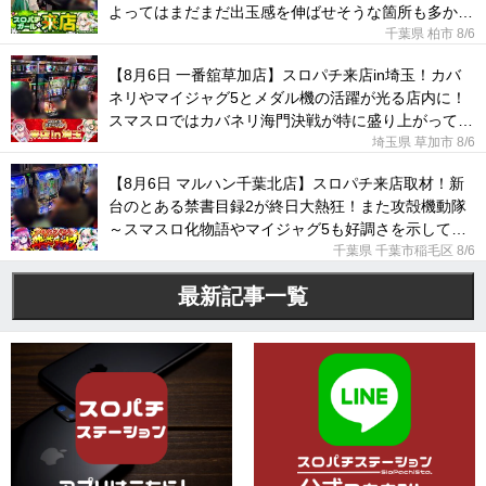
よってはまだまだ出玉感を伸ばせそうな箇所も多かっ
た！
千葉県 柏市
8/6
【8月6日 一番舘草加店】スロパチ来店in埼玉！カバ
ネリやマイジャグ5とメダル機の活躍が光る店内に！
スマスロではカバネリ海門決戦が特に盛り上がってい
た！
埼玉県 草加市
8/6
【8月6日 マルハン千葉北店】スロパチ来店取材！新
台のとある禁書目録2が終日大熱狂！また攻殻機動隊
～スマスロ化物語やマイジャグ5も好調さを示してい
た！
千葉県 千葉市稲毛区
8/6
最新記事一覧