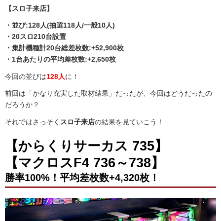
【スロ子来店】
・並び:128人(抽選118人/一般10人)
・20スロ210台設置
・集計機種計20
台総差枚数:
+52,900枚
・1台あたりの平均差枚数:+2,650枚
今回の並びは
128
人
に！
前回は「かなり充実した取材結果」だったが、今回はどうだったの
だろうか？
それではさっそく
スロ子来店
の結果を見ていこう！
【からくりサーカス 735】
【マクロスF4 736～738】
勝率100%！平均差枚数+4,320枚！