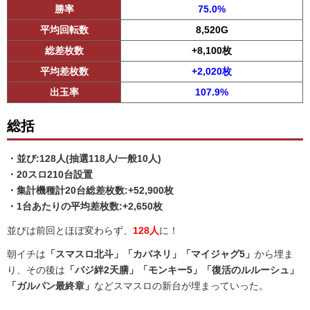
勝率
75.0%
平均回転数
8,520G
総差枚数
+8,100枚
平均差枚数
+2,020枚
出玉率
107.9%
総括
・並び:128人(抽選118人/一般10人)
・20スロ210台設置
・集計機種計20
台総差枚数:
+52,900枚
・1台あたりの平均差枚数:+2,650枚
並びは前回とほぼ変わらず、
128人
に！
朝イチは
「スマスロ北斗」「カバネリ」「マイジャグ5」
から埋ま
り、その後は
「バジ絆2天膳」「モンキー5」「復活のルルーシュ」
「ガルパン最終章」
などスマスロの新台が埋まっていった。