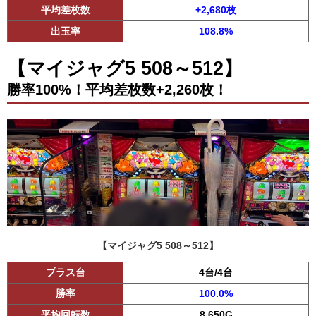
平均差枚数
+2,680枚
出玉率
108.8%
【マイジャグ5 508～512】
勝率100%！平均差枚数+2,260枚！
【マイジャグ5 508～512】
プラス台
4台/4台
勝率
100.0%
平均回転数
8,650G