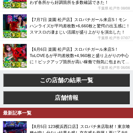
わず各所から好調箇所を多数確認できた！
千葉県 松戸市 08/08
【7月7日 楽園 松戸店】スロパチガール来店S！モン
ハンライズが平均差枚数+6,660枚と驚愕の出玉感に！
スマスロの凄まじい活躍が盛り上がりを演出した！
千葉県 松戸市 07/07
【6月6日 楽園 松戸店】スロパチガール来店S！
ToLOVEるが平均差枚数+4,960枚と盛り上がりの中心
に！ピックアップ箇所が高い稼働で熱気に包まれてい
た！
千葉県 松戸市 06/06
この店舗の結果一覧
店舗情報
最新記事一覧
【8月5日 123横浜西口店】スロパチ来店取材！東京喰
種が申し分ない結果を残し存在感を発揮！更に乙女5