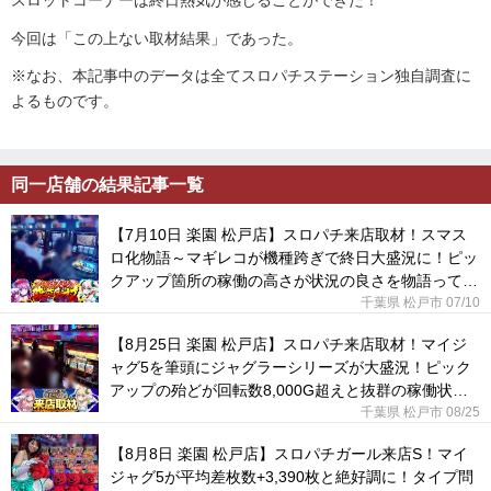
スロットコーナーは終日熱気が感じることができた！
今回は「この上ない取材結果」であった。
※なお、本記事中のデータは全てスロパチステーション独自調査に
よるものです。
同一店舗の結果記事一覧
【7月10日 楽園 松戸店】スロパチ来店取材！スマス
ロ化物語～マギレコが機種跨ぎで終日大盛況に！ピッ
クアップ箇所の稼働の高さが状況の良さを物語ってい
た！
千葉県 松戸市 07/10
【8月25日 楽園 松戸店】スロパチ来店取材！マイジ
ャグ5を筆頭にジャグラーシリーズが大盛況！ピック
アップの殆どが回転数8,000G超えと抜群の稼働状況
を誇った！
千葉県 松戸市 08/25
【8月8日 楽園 松戸店】スロパチガール来店S！マイ
ジャグ5が平均差枚数+3,390枚と絶好調に！タイプ問