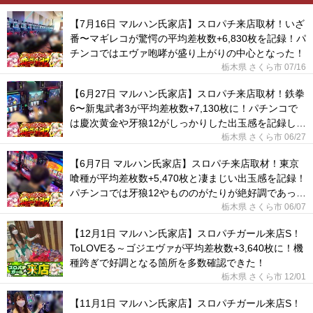
【7月16日 マルハン氏家店】スロパチ来店取材！いざ
番〜マギレコが驚愕の平均差枚数+6,830枚を記録！パ
チンコではエヴァ咆哮が盛り上がりの中心となった！
栃木県 さくら市 07/16
【6月27日 マルハン氏家店】スロパチ来店取材！鉄拳
6〜新鬼武者3が平均差枚数+7,130枚に！パチンコで
は慶次黄金や牙狼12がしっかりした出玉感を記録し
た！
栃木県 さくら市 06/27
【6月7日 マルハン氏家店】スロパチ来店取材！東京
喰種が平均差枚数+5,470枚と凄まじい出玉感を記録！
パチンコでは牙狼12やもののがたりが絶好調であっ
た！
栃木県 さくら市 06/07
【12月1日 マルハン氏家店】スロパチガール来店S！
ToLOVEる～ゴジエヴァが平均差枚数+3,640枚に！機
種跨ぎで好調となる箇所を多数確認できた！
栃木県 さくら市 12/01
【11月1日 マルハン氏家店】スロパチガール来店S！