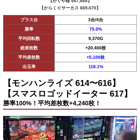
【かぐや様 667,668】
【からくりサーカス 669,670】
プラス台
3台/4台
勝率
75.0%
平均回転数
9,370G
総差枚数
+20,400枚
平均差枚数
+5,100枚
出玉率
118.1%
【モンハンライズ 614〜616】
【スマスロゴッドイーター 617】
勝率100%！平均差枚数+4,240枚！