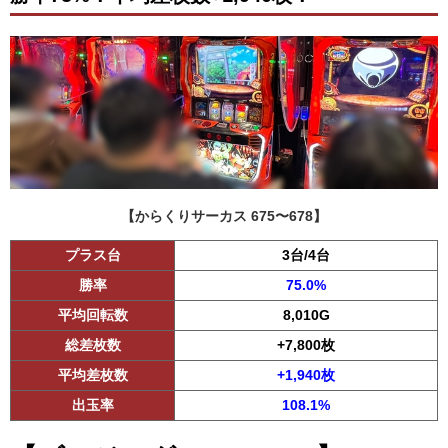
【からくりサーカス 675〜678】
プラス台
3台/4台
勝率
75.0%
平均回転数
8,010G
総差枚数
+7,800枚
平均差枚数
+1,940枚
出玉率
108.1%