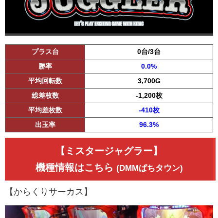
プラス台
0台/3台
勝率
0.0%
平均回転数
3,700G
総差枚数
-1,200枚
平均差枚数
-410枚
出玉率
96.3%
【ミスタージャグラー】
機種情報はこちら
(DMMぱちタウン)
【からくりサーカス】