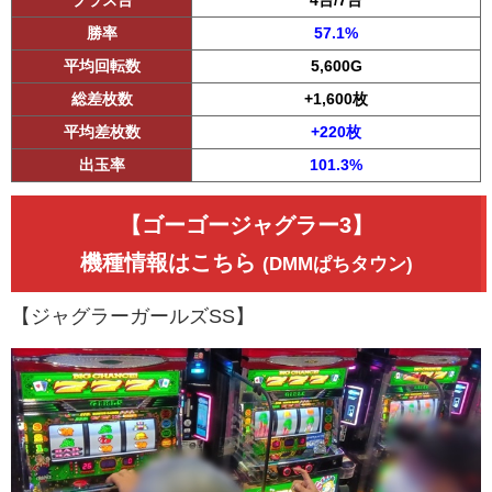
プラス台
4台/7台
勝率
57.1%
平均回転数
5,600G
総差枚数
+1,600枚
平均差枚数
+220枚
出玉率
101.3%
【ゴーゴージャグラー3】
機種情報はこちら
(DMMぱちタウン)
【ジャグラーガールズSS】