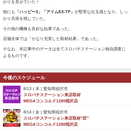
がりを見せていた！
他にも
「ハッピー3」「アイムEX-TP」
が堅実な出玉感となり、しっ
かり爪痕を残していた。
その他の機種も良好な結果であった。
店舗全体では「かなり充実した取材結果」であった。
※なお、本記事中のデータは全てスロパチステーション独自調査に
よるものです。
今後のスケジュール
8/13 (
木
) 愛知県稲沢市
スロパチステーション来店取材
MEGAコンコルド1280稲沢店
8/14 (
金
) 愛知県稲沢市
スロパチステーション来店取材"匠"
MEGAコンコルド1280稲沢店