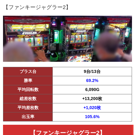
【ファンキージャグラー2】
プラス台
9台/13台
勝率
69.2%
平均回転数
6,090G
総差枚数
+13,200枚
平均差枚数
+1,020枚
出玉率
105.6%
【ファンキージャグラー2】