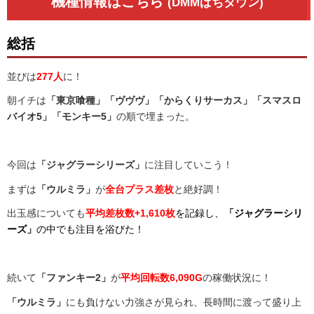
機種情報はこちら
(DMMぱちタウン)
総括
並びは
277人
に！
朝イチは
「東京喰種」「ヴヴヴ」「からくりサーカス」「スマスロ
バイオ5」「モンキー5」
の順で埋まった。
今回は
「ジャグラーシリーズ」
に注目していこう！
まずは
「ウルミラ」
が
全台プラス差枚
と絶好調！
出玉感についても
平均差枚数
+1,610枚
を記録し、
「ジャグラーシリ
ーズ」
の中でも注目を浴びた！
続いて
「ファンキー2」
が
平均回転数6,090G
の稼働状況に！
「ウルミラ」
にも負けない力強さが見られ、長時間に渡って盛り上