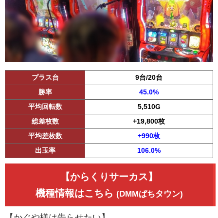
プラス台
9台/20台
勝率
45.0%
平均回転数
5,510G
総差枚数
+19,800枚
平均差枚数
+990枚
出玉率
106.0%
【からくりサーカス】
機種情報はこちら
(DMMぱちタウン)
【かぐや様は告らせたい】