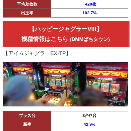
平均差枚数
+420枚
出玉率
102.7%
【ハッピージャグラーVIII】
機種情報はこちら
(DMMぱちタウン)
【アイムジャグラーEX-TP】
プラス台
3台/7台
勝率
42.9%