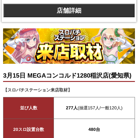
店舗詳細
3月15日 MEGAコンコルド1280稲沢店(愛知県)
【スロパチステーション来店取材】
並び人数
277人
(抽選157人/一般120人)
20スロ設置台数
480台