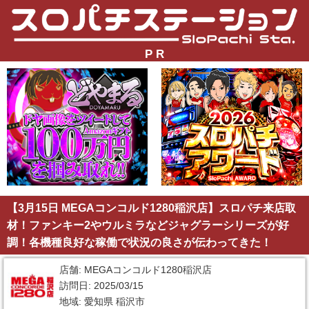
P R
【3月15日 MEGAコンコルド1280稲沢店】スロパチ来店取
材！ファンキー2やウルミラなどジャグラーシリーズが好
調！各機種良好な稼働で状況の良さが伝わってきた！
店舗: MEGAコンコルド1280稲沢店
訪問日: 2025/03/15
地域: 愛知県 稲沢市