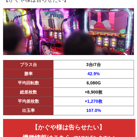
プラス台
3台/7台
勝率
42.9%
平均回転数
6,080G
総差枚数
+8,900枚
平均差枚数
+1,270枚
出玉率
107.0%
【かぐや様は告らせたい】