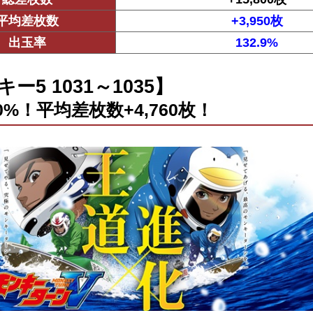
平均差枚数
+3,950枚
出玉率
132.9%
ー5 1031～1035】
0%！平均差枚数+4,760枚！