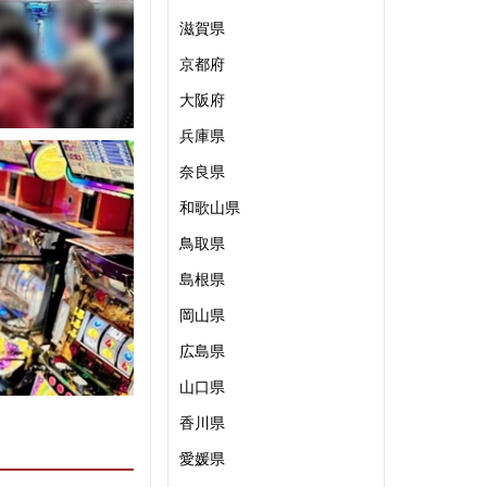
滋賀県
京都府
大阪府
兵庫県
奈良県
和歌山県
鳥取県
島根県
岡山県
広島県
山口県
香川県
愛媛県