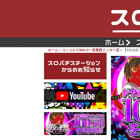
ホーム
>
コンコルド800+3一宮尾西インター店
> 【3月1