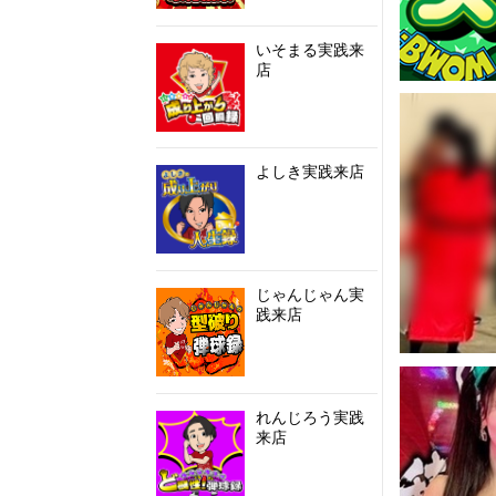
いそまる実践来
店
よしき実践来店
じゃんじゃん実
践来店
れんじろう実践
来店