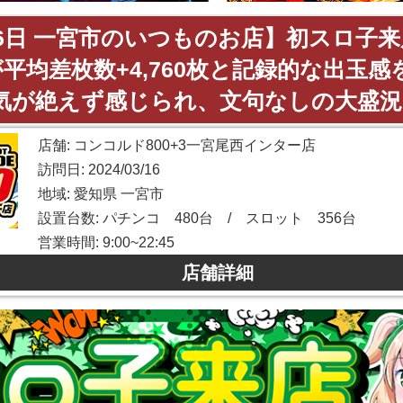
16日 一宮市のいつものお店】初スロ子
が平均差枚数+4,760枚と記録的な出玉
気が絶えず感じられ、文句なしの大盛況
店舗: コンコルド800+3一宮尾西インター店
訪問日: 2024/03/16
地域: 愛知県 一宮市
設置台数: パチンコ 480台 / スロット 356台
営業時間: 9:00~22:45
店舗詳細