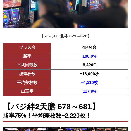
【スマスロ北斗 625～628】
プラス台
4台/4台
勝率
100.0%
平均回転数
8,420G
総差枚数
+18,000枚
平均差枚数
+4,510枚
出玉率
117.8%
【バジ絆2天膳 678～681】
勝率75%！平均差枚数+2,220枚！