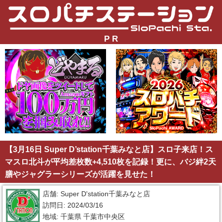
P R
【3月16日 Super D’station千葉みなと店】スロ子来店！ス
マスロ北斗が平均差枚数+4,510枚を記録！更に、バジ絆2天
膳やジャグラーシリーズが活躍を見せた！
店舗: Super D'station千葉みなと店
訪問日: 2024/03/16
地域: 千葉県 千葉市中央区