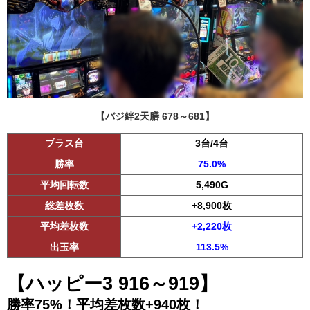
【バジ絆2天膳 678～681】
プラス台
3台/4台
勝率
75.0%
平均回転数
5,490G
総差枚数
+8,900枚
平均差枚数
+2,220枚
出玉率
113.5%
【ハッピー3 916～919】
勝率75%！平均差枚数+940枚！