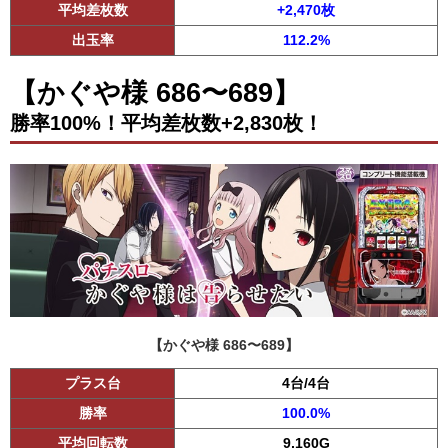
平均差枚数
+2,470枚
出玉率
112.2%
【かぐや様 686〜689】
勝率100%！平均差枚数+2,830枚！
【かぐや様 686〜689】
プラス台
4台/4台
勝率
100.0%
平均回転数
9,160G