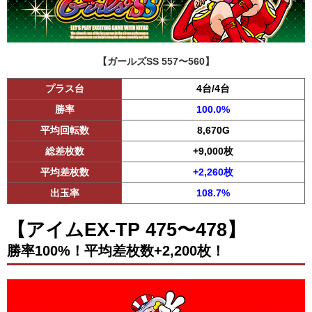
【ガールズSS 557〜560】
プラス台
4台/4台
勝率
100.0%
平均回転数
8,670G
総差枚数
+9,000枚
平均差枚数
+2,260枚
出玉率
108.7%
【アイムEX-TP 475〜478】
勝率100%！平均差枚数+2,200枚！