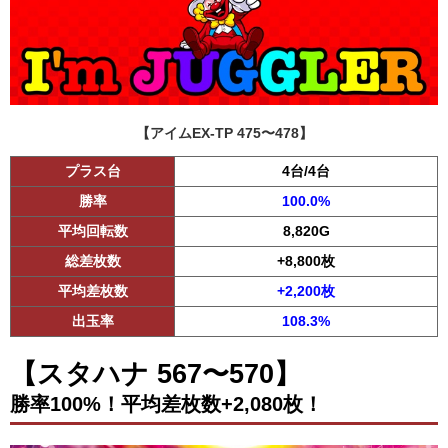
【アイムEX-TP 475〜478】
プラス台
4台/4台
勝率
100.0%
平均回転数
8,820G
総差枚数
+8,800枚
平均差枚数
+2,200枚
出玉率
108.3%
【スタハナ 567〜570】
勝率100%！平均差枚数+2,080枚！