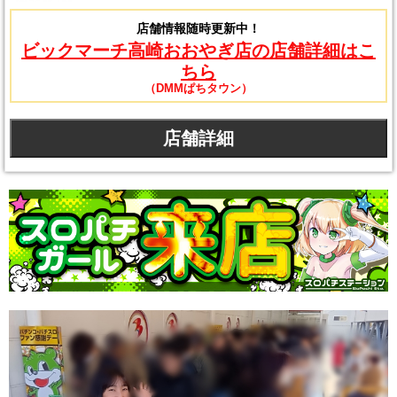
店舗情報随時更新中！
ビックマーチ高崎おおやぎ店の店舗詳細はこ
ちら
（DMMぱちタウン）
店舗詳細