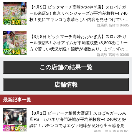
【4月5日 ビックマーチ高崎おおやぎ店】スロパチガ
ール来店S！東京リベンジャーズが平均差枚数+4,740
枚！更にマギレコも素晴らしい内容を見せつけてい
た！
群馬県 高崎市 04/05
【3月8日 ビックマーチ高崎おおやぎ店】スロパチガ
ール来店S！ネオアイムが平均差枚数+3,800枚に！一
方で苦しい状況が続く箇所が複数あり、まずまずの結
果に。
群馬県 高崎市 03/08
この店舗の結果一覧
店舗情報
最新記事一覧
【8月1日 ピーアーク相模大野店】スロぱちガール来
店PS！カバネリ海門決戦が平均差枚数+4,240枚と好
調に！パチンコではエヴァ咆哮が良好な出玉感を見せ
た！
神奈川県 相模原市
8/1