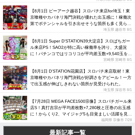
【8月1日 ピーアーク越谷】スロパチ来店for埼玉！東
京喰種やカバネリ海門決戦が優れた出玉感に！稼働次
第でポテンシャルを引き出せそうな箇所も多く見られ
た！
埼玉県 越谷市
8/1
【8月1日 Super D’STATION39大淀店】スロぱちガー
ル来店PS！SAO2が特に高い稼働率を誇り、大盛況
に！パチンコではリコリコが平均差玉数+9,540玉を記
録した！
宮崎県 宮崎市
8/1
【8月1日 D’STATION花園店】スロパチ来店取材！東
京喰種やカバネリ海門決戦が好調さをアピール！一方
で出玉感が伸ばしきれない箇所が見受けられた。
埼玉県 深谷市
8/1
【7月28日 MEGA FACE1500宗像】スロパチガール来
店S！真打吉宗が平均差枚数+7,280枚と圧巻の出玉感
に！からくり2、マイジャグ5も目覚ましい活躍を見せ
た！
福岡県 宗像市
7/28
最新記事一覧