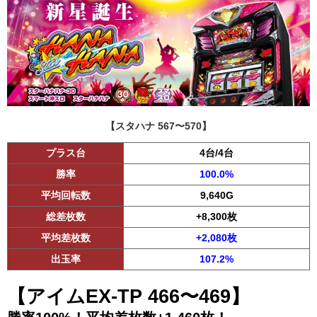
【スタハナ 567〜570】
プラス台
4台/4台
勝率
100.0%
平均回転数
9,640G
総差枚数
+8,300枚
平均差枚数
+2,080枚
出玉率
107.2%
【アイムEX-TP 466〜469】