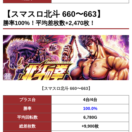
【スマスロ北斗 660〜663】
勝率100%！平均差枚数+2,470枚！
【スマスロ北斗 660〜663】
プラス台
4台/4台
勝率
100.0%
平均回転数
6,780G
総差枚数
+9,900枚