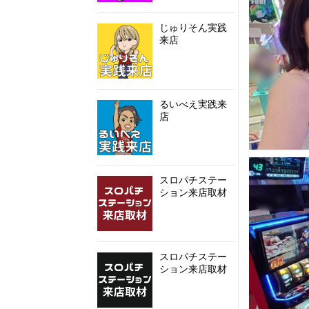
じゅりそん実践
来店
るいべえ実践来
店
スロパチステー
ション来店取材
スロパチステー
ション来店取材