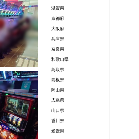
滋賀県
京都府
大阪府
兵庫県
奈良県
和歌山県
鳥取県
島根県
岡山県
広島県
山口県
香川県
愛媛県