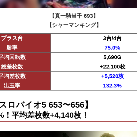
【真一騎当千 693】
【シャーマンキング】
プラス台
3台/4台
勝率
75.0%
平均回転数
5,690G
総差枚数
+22,100枚
平均差枚数
+5,520枚
出玉率
132.3%
ロバイオ5 653〜656】
%！平均差枚数+4,140枚！