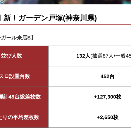
日 新！ガーデン戸塚(神奈川県)
ガール来店S】
並び人数
132人
(抽選87人/一般4
0スロ設置台数
452台
種計48台総差枚数
+127,300枚
たりの平均差枚数
+2,650枚