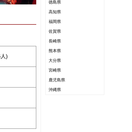
徳島県
高知県
福岡県
佐賀県
長崎県
熊本県
5人)
大分県
宮崎県
鹿児島県
沖縄県