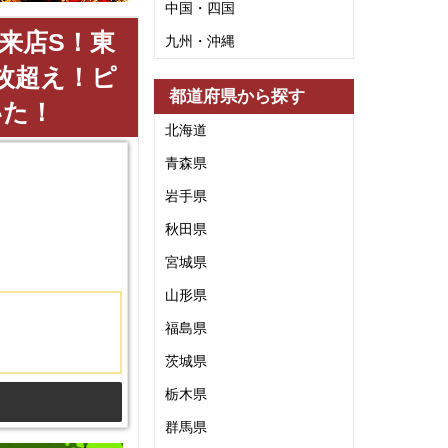
中国・四国
来店S！東
九州・沖縄
0枚超え！ピ
都道府県から探す
いた！
北海道
青森県
岩手県
秋田県
宮城県
山形県
福島県
茨城県
栃木県
群馬県