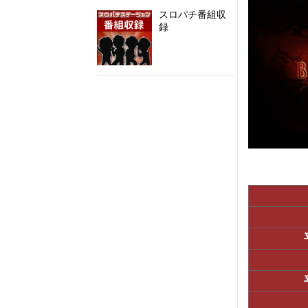
スロパチ番組収
録
@SloPachi_Staさんのツイート