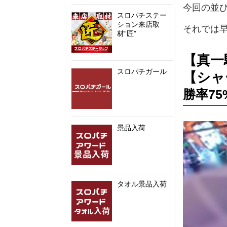
今回の並
スロパチステー
ション来店取
それでは
材“匠”
【真一
スロパチガール
【シャ
勝率75
景品入荷
タオル景品入荷