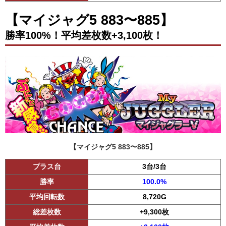
【マイジャグ5 883〜885】
勝率100%！平均差枚数+3,100枚！
【マイジャグ5 883〜885】
プラス台
3台/3台
勝率
100.0%
平均回転数
8,720G
総差枚数
+9,300枚