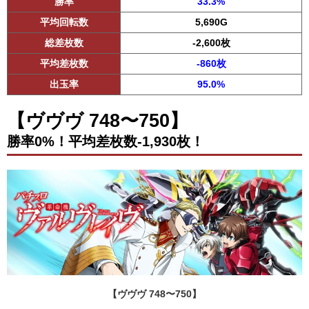
勝率
33.3%
平均回転数
5,690G
総差枚数
-2,600枚
平均差枚数
-860枚
出玉率
95.0%
【ヴヴヴ 748〜750】
勝率0%！平均差枚数-1,930枚！
【ヴヴヴ 748〜750】