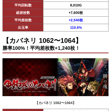
平均回転数
8,010G
総差枚数
+7,600枚
平均差枚数
+2,540枚
出玉率
110.6%
【カバネリ 1062〜1064】
勝率100%！平均差枚数+1,240枚！
【カバネリ 1062〜1064】