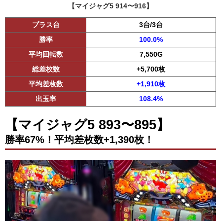
【マイジャグ5 914〜916】
プラス台
3台/3台
勝率
100.0%
平均回転数
7,550G
総差枚数
+5,700枚
平均差枚数
+1,910枚
出玉率
108.4%
【マイジャグ5 893〜895】
勝率67%！平均差枚数+1,390枚！