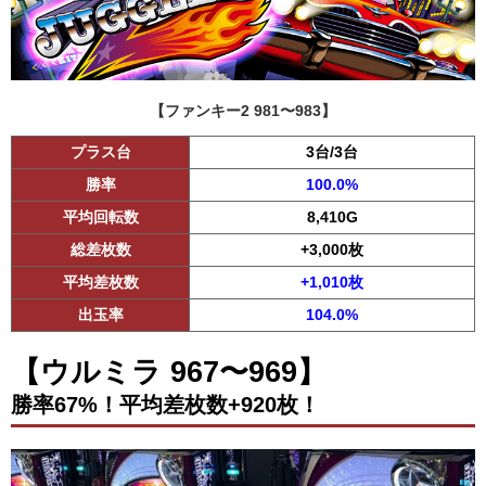
【ファンキー2 981〜983】
プラス台
3台/3台
勝率
100.0%
平均回転数
8,410G
総差枚数
+3,000枚
平均差枚数
+1,010枚
出玉率
104.0%
【ウルミラ 967〜969】
勝率67%！平均差枚数+920枚！