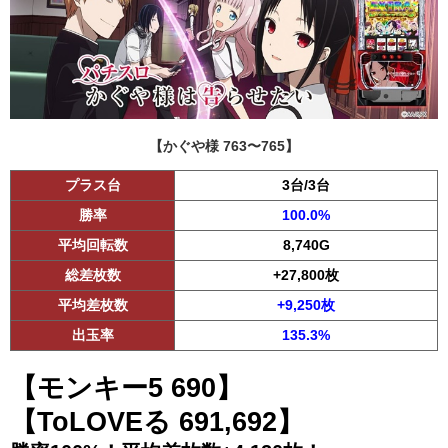
【かぐや様 763〜765】
プラス台
3台/3台
勝率
100.0%
平均回転数
8,740G
総差枚数
+27,800枚
平均差枚数
+9,250枚
出玉率
135.3%
【モンキー5 690】
【ToLOVEる 691,692】