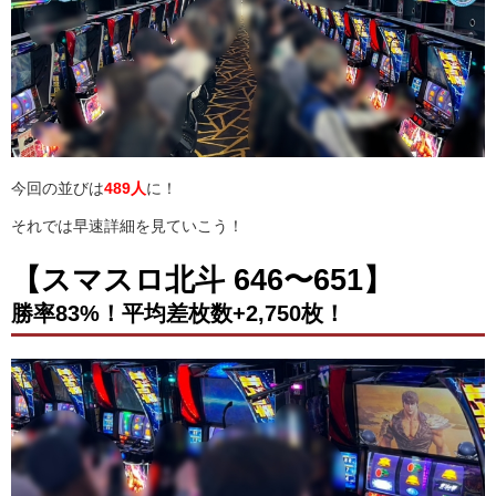
今回の並びは
489人
に！
それでは早速詳細を見ていこう！
【スマスロ北斗 646〜651】
勝率83%！平均差枚数+2,750枚！