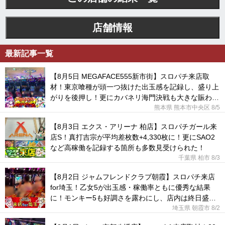
店舗情報
最新記事一覧
【8月5日 MEGAFACE555新市街】スロパチ来店取
材！東京喰種が頭一つ抜けた出玉感を記録し、盛り上
がりを後押し！更にカバネリ海門決戦も大きな賑わい
を見せた！
熊本県 熊本市中央区
8/5
【8月3日 エクス・アリーナ 柏店】スロパチガール来
店S！真打吉宗が平均差枚数+4,330枚に！更にSAO2
など高稼働を記録する箇所も多数見受けられた！
千葉県 柏市
8/3
【8月2日 ジャムフレンドクラブ朝霞】スロパチ来店
for埼玉！乙女5が出玉感・稼働率ともに優秀な結果
に！モンキー5も好調さを露わにし、店内は終日盛況
となった！
埼玉県 朝霞市
8/2