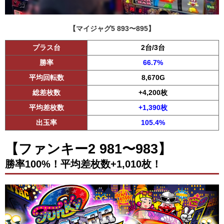
【マイジャグ5 893〜895】
プラス台
2台/3台
勝率
66.7%
平均回転数
8,670G
総差枚数
+4,200枚
平均差枚数
+1,390枚
出玉率
105.4%
【ファンキー2 981〜983】
勝率100%！平均差枚数+1,010枚！