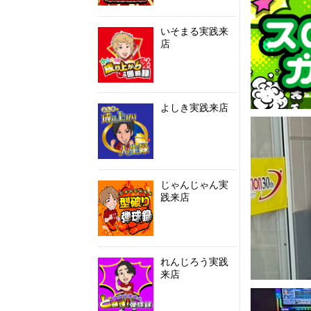
いそまる実践来
店
よしき実践来店
じゃんじゃん実
践来店
れんじろう実践
来店