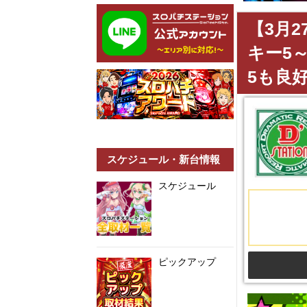
【3月2
キー5
5も良
スケジュール・新台情報
スケジュール
ピックアップ