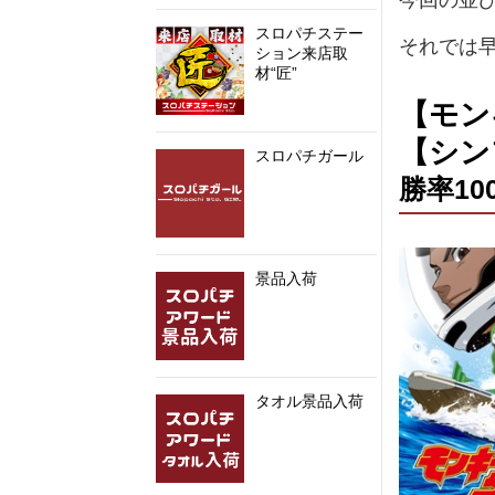
今回の並
スロパチステー
それでは
ション来店取
材“匠”
【モンキ
【シン
スロパチガール
勝率10
景品入荷
タオル景品入荷