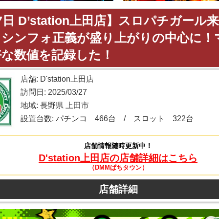
7日 D’station上田店】スロパチガール
～シンフォ正義が盛り上がりの中心に！
好な数値を記録した！
店舗: D'station上田店
訪問日: 2025/03/27
地域: 長野県 上田市
設置台数: パチンコ 466台 / スロット 322台
店舗情報随時更新中！
D'station上田店の店舗詳細はこちら
（DMMぱちタウン）
店舗詳細