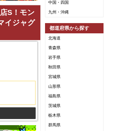
中国・四国
来店S！モン
九州・沖縄
マイジャグ
都道府県から探す
北海道
青森県
岩手県
秋田県
宮城県
山形県
福島県
茨城県
栃木県
群馬県