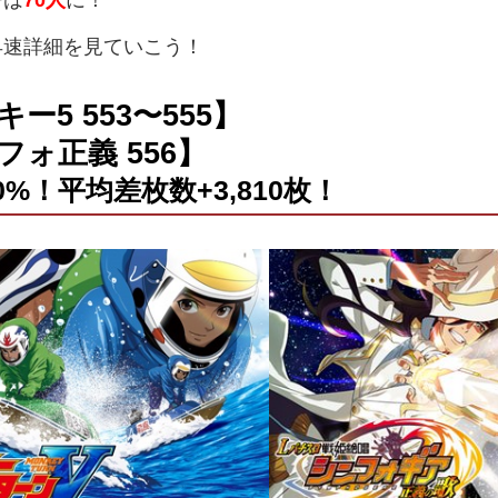
びは
70人
に！
早速詳細を見ていこう！
ー5 553〜555】
フォ正義 556】
0%！平均差枚数+3,810枚！