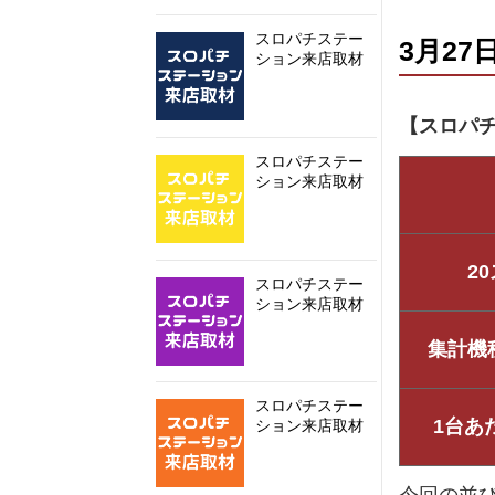
スロパチステー
3月27日
ション来店取材
【スロパチ
スロパチステー
ション来店取材
2
スロパチステー
ション来店取材
集計機
スロパチステー
1台あ
ション来店取材