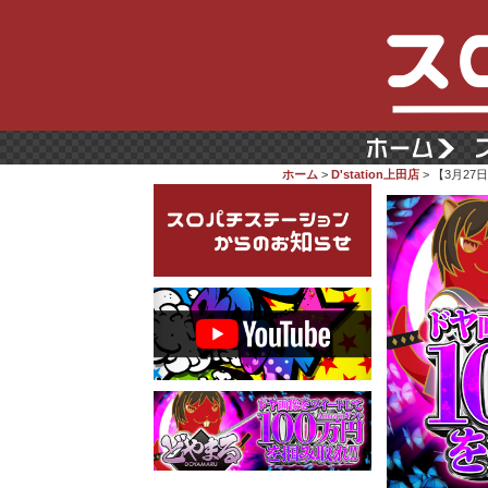
ホーム
>
D'station上田店
> 【3月2