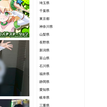
埼玉県
千葉県
東京都
神奈川県
山梨県
長野県
新潟県
富山県
石川県
福井県
静岡県
愛知県
岐阜県
三重県