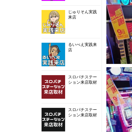
じゅりそん実践
来店
るいべえ実践来
店
スロパチステー
ション来店取材
スロパチステー
ション来店取材