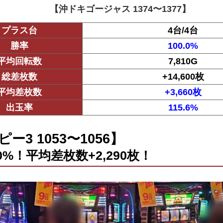
【沖ドキゴージャス 1374〜1377】
プラス台
4台/4台
勝率
100.0%
平均回転数
7,810G
総差枚数
+14,600枚
平均差枚数
+3,660枚
出玉率
115.6%
ー3 1053〜1056】
0%！平均差枚数+2,290枚！