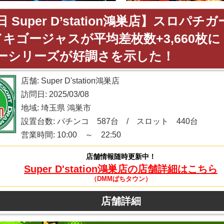
日 Super D’station鴻巣店】スロパチ
ドキゴージャスが平均差枚数+3,660枚
ーシリーズが好調さを示した！
店舗: Super D'station鴻巣店
訪問日: 2025/03/08
地域: 埼玉県 鴻巣市
設置台数: パチンコ 587台 / スロット 440台
営業時間: 10:00 ～ 22:50
店舗情報随時更新中！
Super D'station鴻巣店の店舗詳細はこちら
（DMMぱちタウン）
店舗詳細