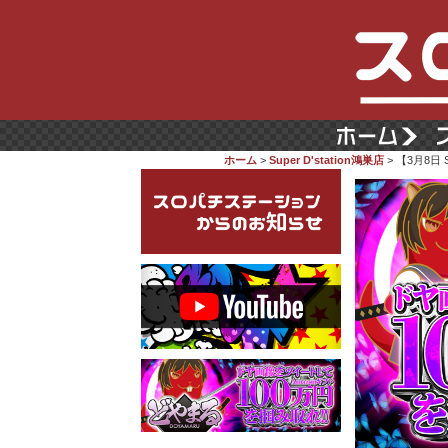
ホーム
>
Super D'station鴻巣店
> 【3月8日