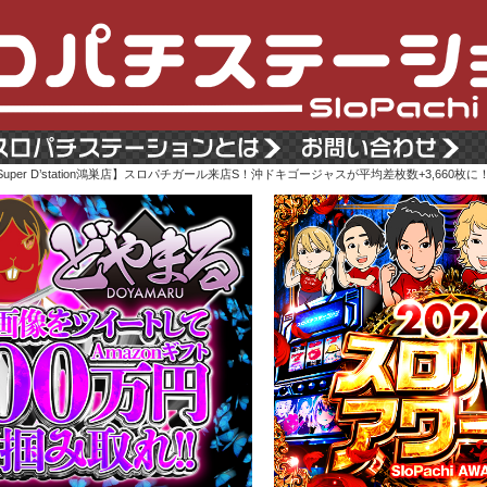
 Super D’station鴻巣店】スロパチガール来店S！沖ドキゴージャスが平均差枚数+3,6