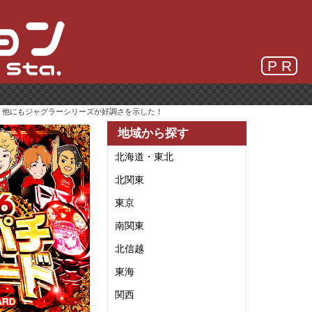
P R
60枚に！他にもジャグラーシリーズが好調さを示した！
地域から探す
北海道・東北
北関東
東京
南関東
北信越
東海
関西