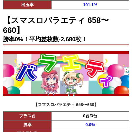
出玉率
101.1%
【スマスロバラエティ 658〜
660】
勝率0%！平均差枚数-2,680枚！
【スマスロバラエティ 658〜660】
プラス台
0台/3台
勝率
0.0%