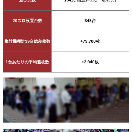
並び人数
194人
(抽選149人/一般45人)
20スロ設置台数
348台
集計機種計39台総差枚数
+79,700枚
1台あたりの平均差枚数
+2,040枚