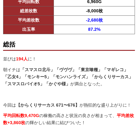
平均回転数
6,960G
総差枚数
-8,000枚
平均差枚数
-2,680枚
出玉率
87.2%
総括
並びは
194人
に！
朝イチは
「スマスロ北斗」「ヴヴヴ」「東京喰種」「マギレコ」
「乙女4」「モンキー5」「モンハンライズ」「からくりサーカス」
「スマスロバイオ5」「かぐや様」
が満台となった。
今回は
【からくりサーカス 671〜676】
が熱狂的な盛り上がりに！
平均回転数9,470G
の稼働の高さと状況の良さが相まって、
平均差枚
数+3,860枚
の輝かしい結果に結びついた！