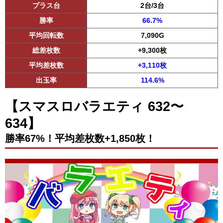
プラス台
2台/3台
勝率
66.7%
平均回転数
7,090G
総差枚数
+9,300枚
平均差枚数
+3,110枚
出玉率
114.6%
【スマスロバラエティ 632〜
634】
勝率67%！平均差枚数+1,850枚！