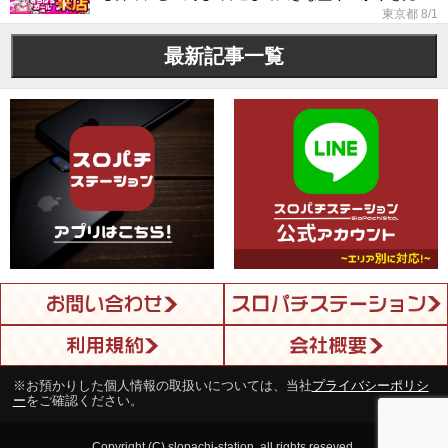
ていた！
東京都
8/1
最新記事一覧
※お預かりした個人情報の取扱いについては、当社
プライバシーポリシ
ー
をご確認ください。
Copyright (C) slopachi-station. all rights reseved.