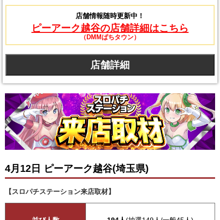
店舗情報随時更新中！
ピーアーク越谷の店舗詳細はこちら
（DMMぱちタウン）
店舗詳細
4月12日 ピーアーク越谷(埼玉県)
【スロパチステーション来店取材】