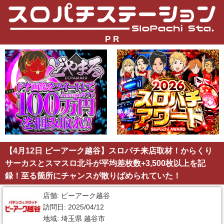
P R
【4月12日 ピーアーク越谷】スロパチ来店取材！からくり
サーカスとスマスロ北斗が平均差枚数+3,500枚以上を記
録！至る箇所にチャンスが散りばめられていた！
店舗: ピーアーク越谷
訪問日: 2025/04/12
地域: 埼玉県 越谷市