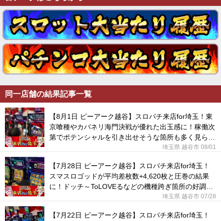
同一店舗の結果記事一覧
【8月1日 ピーアーク越谷】スロパチ来店for埼玉！東
京喰種やカバネリ海門決戦が優れた出玉感に！稼働次
第でポテンシャルを引き出せそうな箇所も多く見られ
た！
埼玉県 越谷市 08/01
【7月28日 ピーアーク越谷】スロパチ来店for埼玉！
スマスロゴッドが平均差枚数+4,620枚と圧巻の結果
に！ドッチ～ToLOVEるなどの機種跨ぎ箇所の好調さ
も目立った！
埼玉県 越谷市 07/28
【7月22日 ピーアーク越谷】スロパチ来店for埼玉！