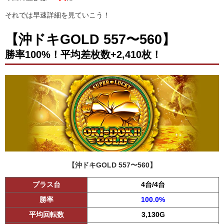
それでは早速詳細を見ていこう！
【沖ドキGOLD 557〜560】
勝率100%！平均差枚数+2,410枚！
【沖ドキGOLD 557〜560】
プラス台
4台/4台
勝率
100.0%
平均回転数
3,130G