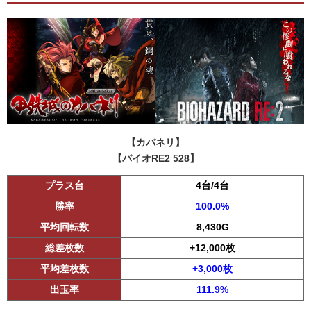
【カバネリ】
【バイオRE2 528】
プラス台
4台/4台
勝率
100.0%
平均回転数
8,430G
総差枚数
+12,000枚
平均差枚数
+3,000枚
出玉率
111.9%