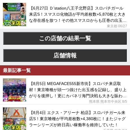
【6月27日 Ｄ’station八王子北野店】スロパチガール
来店S！スマスロ化物語が平均差枚数+5,870枚と大き
な存在感を放つ！その他スマスロからも圧巻の出玉感
が続出！
東京都 06/27
この店舗の結果一覧
店舗情報
最新記事一覧
【8月5日 MEGAFACE555新市街】スロパチ来店取
材！東京喰種が頭一つ抜けた出玉感を記録し、盛り上
がりを後押し！更にカバネリ海門決戦も大きな賑わい
を見せた！
熊本県 熊本市中央区
8/5
【8月4日 エクス・アリーナ 柏店】スロパチガール来
店S！東京喰種が平均差枚数+4,380枚に！またジャグ
ラーシリーズが終日高い稼働率を維持していた！