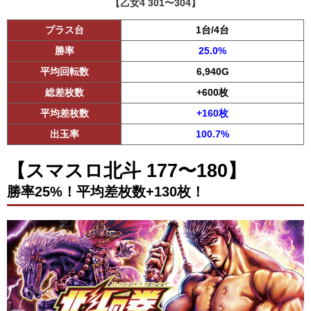
【乙女4 301〜304】
プラス台
1台/4台
勝率
25.0%
平均回転数
6,940G
総差枚数
+600枚
平均差枚数
+160枚
出玉率
100.7%
【スマスロ北斗 177〜180】
勝率25%！平均差枚数+130枚！