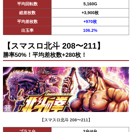
平均回転数
5,160G
総差枚数
+3,900枚
平均差枚数
+970枚
出玉率
106.2%
【スマスロ北斗 208〜211】
勝率50%！平均差枚数+280枚！
【スマスロ北斗 208〜211】
プラス台
2台/4台