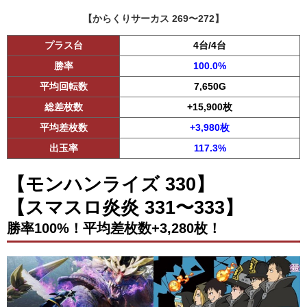
【からくりサーカス 269〜272】
プラス台
4台/4台
勝率
100.0%
平均回転数
7,650G
総差枚数
+15,900枚
平均差枚数
+3,980枚
出玉率
117.3%
【モンハンライズ 330】
【スマスロ炎炎 331〜333】
勝率100%！平均差枚数+3,280枚！