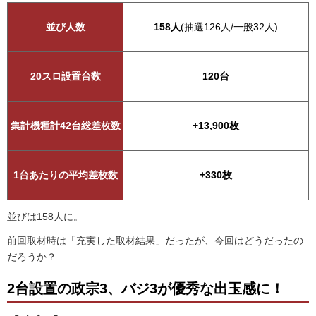
並び人数
158人
(抽選126人/一般32人)
20スロ設置台数
120台
集計機種計42台総差枚数
+13,900枚
1台あたりの平均差枚数
+330枚
並びは158人に。
前回取材時は「充実した取材結果」だったが、今回はどうだったの
だろうか？
2台設置の政宗3、バジ3が優秀な出玉感に！