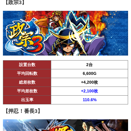
【政宗3】
設置台数
2台
平均回転数
6,600G
総差枚数
+4,200枚
平均差枚数
+2,100枚
出玉率
110.6%
【押忍！番長3】