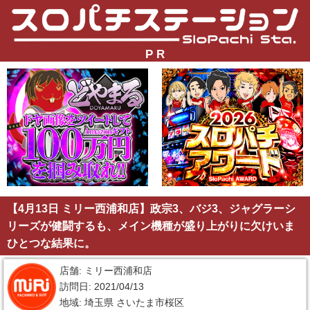
P R
【4月13日 ミリー西浦和店】政宗3、バジ3、ジャグラーシ
リーズが健闘するも、メイン機種が盛り上がりに欠けいま
ひとつな結果に。
店舗: ミリー西浦和店
訪問日: 2021/04/13
地域: 埼玉県 さいたま市桜区