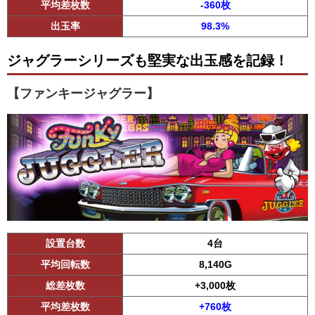
平均差枚数
-360枚
出玉率
98.3%
ジャグラーシリーズも堅実な出玉感を記録！
【ファンキージャグラー】
設置台数
4台
平均回転数
8,140G
総差枚数
+3,000枚
平均差枚数
+760枚