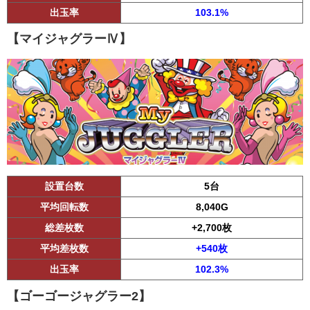
出玉率
103.1%
【マイジャグラーⅣ】
設置台数
5台
平均回転数
8,040G
総差枚数
+2,700枚
平均差枚数
+540枚
出玉率
102.3%
【ゴーゴージャグラー2】