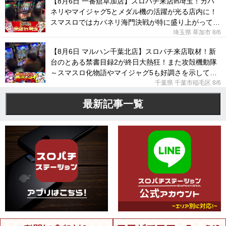
【8月6日 一番舘草加店】スロパチ来店in埼玉！カバ
ネリやマイジャグ5とメダル機の活躍が光る店内に！
スマスロではカバネリ海門決戦が特に盛り上がってい
た！
埼玉県 草加市
8/6
【8月6日 マルハン千葉北店】スロパチ来店取材！新
台のとある禁書目録2が終日大熱狂！また攻殻機動隊
～スマスロ化物語やマイジャグ5も好調さを示してい
た！
千葉県 千葉市稲毛区
8/6
最新記事一覧