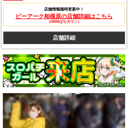
店舗情報随時更新中！
ピーアーク相模原の店舗詳細はこちら
（DMMぱちタウン）
店舗詳細