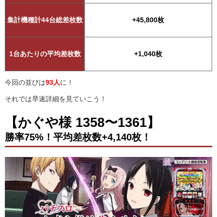
集計機種計44台総差枚数
+45,800枚
1台あたりの平均差枚数
+1,040枚
今回の並びは
93人
に！
それでは早速詳細を見ていこう！
【かぐや様 1358〜1361】
勝率75%！平均差枚数+4,140枚！