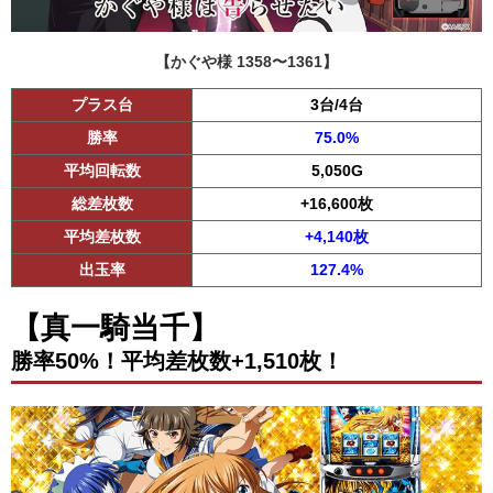
【かぐや様 1358〜1361】
プラス台
3台/4台
勝率
75.0%
平均回転数
5,050G
総差枚数
+16,600枚
平均差枚数
+4,140枚
出玉率
127.4%
【真一騎当千】
勝率50%！平均差枚数+1,510枚！