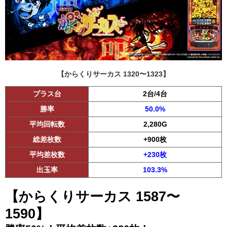
【からくりサーカス 1320〜1323】
プラス台
2台/4台
勝率
50.0%
平均回転数
2,280G
総差枚数
+900枚
平均差枚数
+230枚
出玉率
103.3%
【からくりサーカス 1587〜
1590】