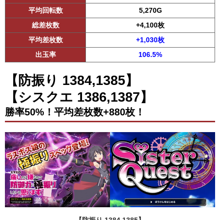
平均回転数
5,270G
総差枚数
+4,100枚
平均差枚数
+1,030枚
出玉率
106.5%
【防振り 1384,1385】
【シスクエ 1386,1387】
勝率50%！平均差枚数+880枚！
【防振り 1384,1385】