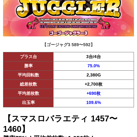
【ゴージャグ3 589〜592】
プラス台
3台/4台
勝率
75.0%
平均回転数
2,380G
総差枚数
+2,700枚
平均差枚数
+690枚
出玉率
109.6%
【スマスロバラエティ 1457〜
1460】