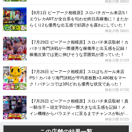
に！
神奈川県 08/02
【8月1日 ピーアーク相模原】スロパチガール来店S！
エウレカARTが全台系を匂わせ終日高稼働に！またか
らくり2も優秀な出玉感で好調さを露わにしていた！
神奈川県 08/01
【7月29日 ピーアーク相模原】スロパチ来店取材！カ
バネリ海門決戦が一際優秀な稼働率と出玉感を記録！
稼働次第では更に伸びそうな雰囲気が漂っていた！
神奈川県 07/29
【7月26日 ピーアーク相模原】スロぱちガール来店
PS！カバネリ海門決戦が平均差枚数+3,480枚をマー
ク！パチンコでは3列どれも優秀な状況であった！
神奈川県 07/26
【7月25日 ピーアーク相模原】スロパチ来店取材！真
一騎当千～頭文字D2が一際大きな出玉感を記録！メ
イン機種からバラエティに至るまでチャンスが転がっ
ていた！
神奈川県 07/25
この店舗の結果一覧