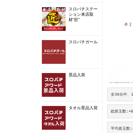
スロパチステー
ション来店取
材“匠”
スロパチガール
景品入荷
全30台中、1
タオル景品入荷
総差玉数:+6
平均差玉数:+