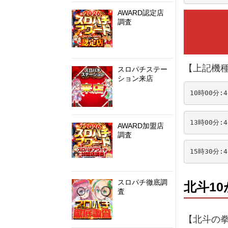
AWARD認定店
調査
【上記機
スロパチステー
ション来店
10時00分:
13時00分:
AWARD加盟店
調査
15時30分:
スロパチ徹底調
北斗1
査
【北斗の拳