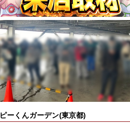
 ピーくんガーデン(東京都)