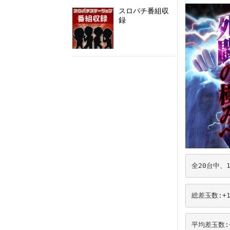
スロパチ番組収
録
@SloPachi_Staさんのツイート
全20台中、1
総差玉数:+1
平均差玉数:+