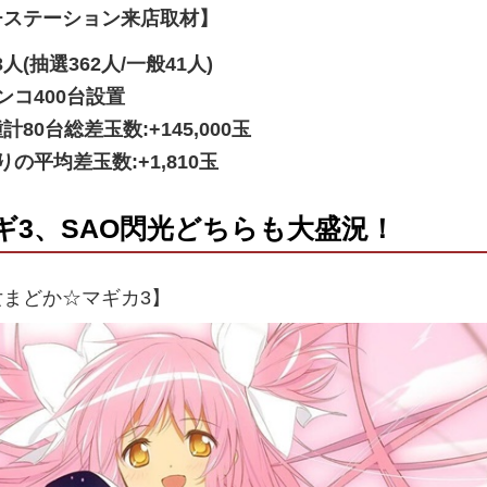
チステーション来店取材】
3人(抽選362人/一般41人)
ンコ400台設置
80台総差玉数:+145,000玉
の平均差玉数:+1,810玉
ギ3、SAO閃光どちらも大盛況！
まどか☆マギカ3】