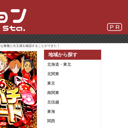
P R
優秀な稼働と出玉感を確認することができた！
地域から探す
北海道・東北
北関東
東京
南関東
北信越
東海
関西