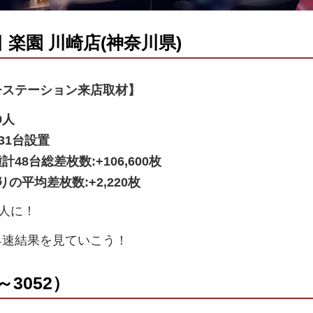
日 楽園 川崎店(神奈川県)
チステーション来店取材】
9人
31台設置
計48
台総差枚数:+106,600枚
の平均差枚数:+2,220枚
9人に！
早速結果を見ていこう！
～3052）