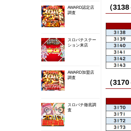
（3138
AWARD認定店
調査
スロパチステー
ション来店
AWARD加盟店
調査
（3170
スロパチ徹底調
査