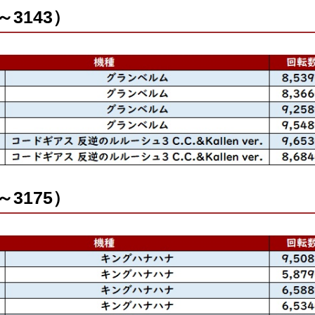
～3143）
～3175）