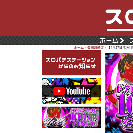
ホーム
>
楽園川崎店
> 【4月27日 