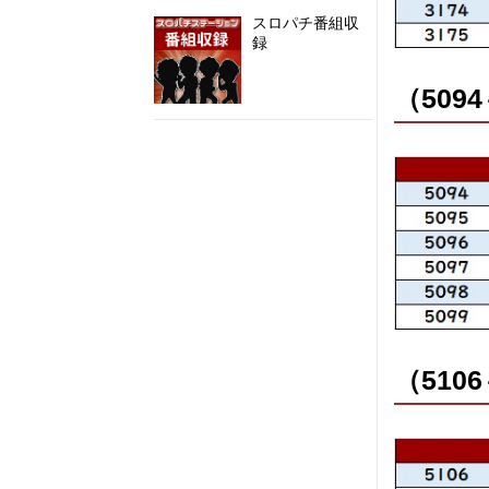
スロパチ番組収
録
（5094
@SloPachi_Staさんのツイート
（5106