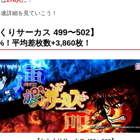
びは
276人
に！
早速詳細を見ていこう！
くりサーカス 499〜502】
%！平均差枚数+3,860枚！