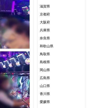
滋賀県
京都府
大阪府
兵庫県
奈良県
和歌山県
鳥取県
島根県
岡山県
広島県
山口県
香川県
愛媛県