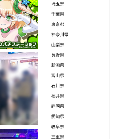
埼玉県
千葉県
東京都
神奈川県
山梨県
長野県
新潟県
富山県
石川県
福井県
静岡県
愛知県
岐阜県
三重県