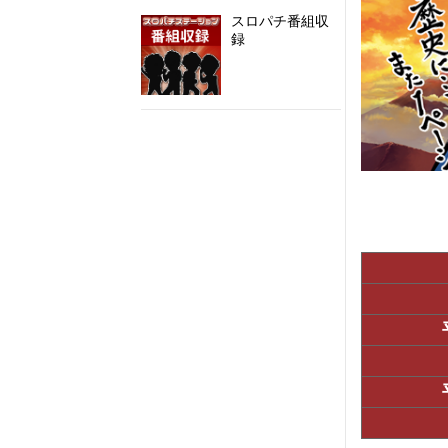
スロパチ番組収
録
@SloPachi_Staさんのツイート