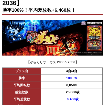
2036】
勝率100%！平均差枚数+6,460枚！
【からくりサーカス 2033〜2036】
プラス台
4台/4台
勝率
100.0%
平均回転数
8,650G
総差枚数
+25,800枚
平均差枚数
+6,460枚