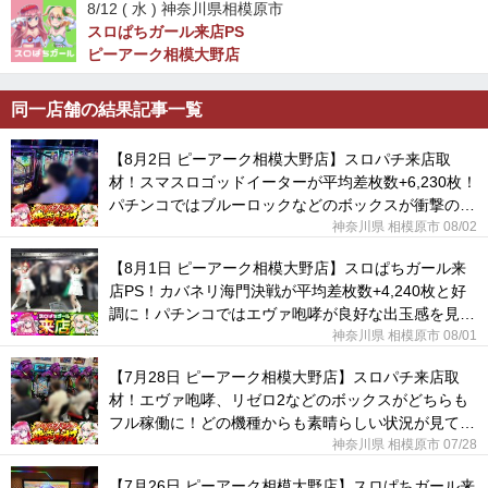
8/12 (
水
) 神奈川県相模原市
スロぱちガール来店PS
ピーアーク相模大野店
同一店舗の結果記事一覧
【8月2日 ピーアーク相模大野店】スロパチ来店取
材！スマスロゴッドイーターが平均差枚数+6,230枚！
パチンコではブルーロックなどのボックスが衝撃の出
玉感に！
神奈川県 相模原市 08/02
【8月1日 ピーアーク相模大野店】スロぱちガール来
店PS！カバネリ海門決戦が平均差枚数+4,240枚と好
調に！パチンコではエヴァ咆哮が良好な出玉感を見せ
た！
神奈川県 相模原市 08/01
【7月28日 ピーアーク相模大野店】スロパチ来店取
材！エヴァ咆哮、リゼロ2などのボックスがどちらも
フル稼働に！どの機種からも素晴らしい状況が見て取
れた！
神奈川県 相模原市 07/28
【7月26日 ピーアーク相模大野店】スロぱちガール来