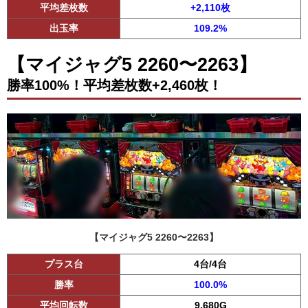
平均差枚数
+2,110枚
出玉率
109.2%
【マイジャグ5 2260〜2263】
勝率100%！平均差枚数+2,460枚！
【マイジャグ5 2260〜2263】
プラス台
4台/4台
勝率
100.0%
平均回転数
9,680G