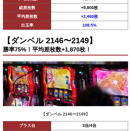
総差枚数
+9,800枚
平均差枚数
+2,460枚
出玉率
108.5%
【ダンベル 2146〜2149】
勝率75%！平均差枚数+1,870枚！
【ダンベル 2146〜2149】
プラス台
3台/4台