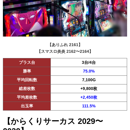
【ありふれ 2161】
【スマスロ炎炎 2162〜2164】
プラス台
3台/4台
勝率
75.0%
平均回転数
7,100G
総差枚数
+9,800枚
平均差枚数
+2,450枚
出玉率
111.5%
【からくりサーカス 2029〜