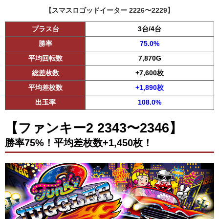
【スマスロゴッドイーター 2226〜2229】
プラス台
3台/4台
勝率
75.0%
平均回転数
7,870G
総差枚数
+7,600枚
平均差枚数
+1,890枚
出玉率
108.0%
【ファンキー2 2343〜2346】
勝率75%！平均差枚数+1,450枚！