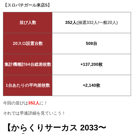
【スロパチガール来店S】
並び人数
352人
(抽選332人/一般20人)
20スロ設置台数
508台
集計機種計64台総差枚数
+137,200枚
1台あたりの平均差枚数
+2,140枚
今回の並びは
352人
に！
それでは早速詳細を見ていこう！
【からくりサーカス 2033〜