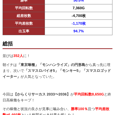
勝率
50.0%
平均回転数
7,360G
総差枚数
-4,700枚
平均差枚数
-1,170枚
出玉率
94.7%
総括
並びは
352人
に！
朝イチは
「東京喰種」「モンハンライズ」の円形島
から真っ先に埋
まり、次いで
「スマスロバイオ5」「モンキー5」「スマスロゴッド
イーター」
が人気となっていた。
今回は
【からくりサーカス 2033〜2036】
が
平均回転数8,650G
と終
日高稼働をキープ！
その稼働と状況の良さが見事に噛み合い、
勝率100％
且つ
平均差枚
数+6,460枚
という称賛すべき結果を残した！