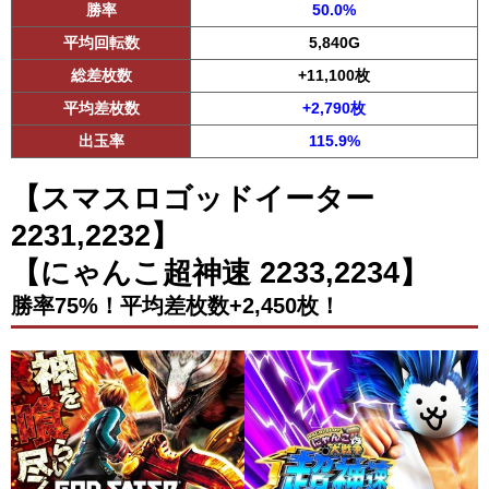
勝率
50.0%
平均回転数
5,840G
総差枚数
+11,100枚
平均差枚数
+2,790枚
出玉率
115.9%
【スマスロゴッドイーター
2231,2232】
【にゃんこ超神速 2233,2234】
勝率75%！平均差枚数+2,450枚！