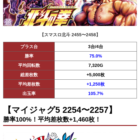
【スマスロ北斗 2455〜2458】
プラス台
3台/4台
勝率
75.0%
平均回転数
7,320G
総差枚数
+5,000枚
平均差枚数
+1,250枚
出玉率
105.7%
【マイジャグ5 2254〜2257】
勝率100%！平均差枚数+1,460枚！