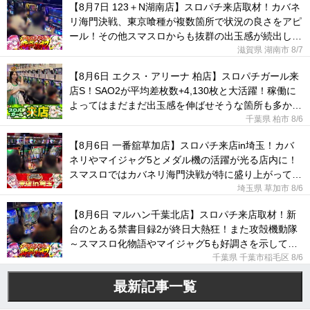
【8月7日 123＋N湖南店】スロパチ来店取材！カバネ
リ海門決戦、東京喰種が複数箇所で状況の良さをアピ
ール！その他スマスロからも抜群の出玉感が続出して
いた！
滋賀県 湖南市
8/7
【8月6日 エクス・アリーナ 柏店】スロパチガール来
店S！SAO2が平均差枚数+4,130枚と大活躍！稼働に
よってはまだまだ出玉感を伸ばせそうな箇所も多かっ
た！
千葉県 柏市
8/6
【8月6日 一番舘草加店】スロパチ来店in埼玉！カバ
ネリやマイジャグ5とメダル機の活躍が光る店内に！
スマスロではカバネリ海門決戦が特に盛り上がってい
た！
埼玉県 草加市
8/6
【8月6日 マルハン千葉北店】スロパチ来店取材！新
台のとある禁書目録2が終日大熱狂！また攻殻機動隊
～スマスロ化物語やマイジャグ5も好調さを示してい
た！
千葉県 千葉市稲毛区
8/6
最新記事一覧