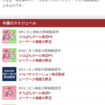
よるものです。
今後のスケジュール
8/9 (
日
) 神奈川県相模原市
スロぱちガール来店PS
ピーアーク相模大野店
8/10 (
月
) 神奈川県相模原市
スロぱちガール来店PS
ピーアーク相模大野店
8/11 (
火
) 神奈川県相模原市
スロパチステーション来店取材
ピーアーク相模大野店
8/11 (
火
) 神奈川県相模原市
すろぱちガール来店P
ピーアーク相模大野店