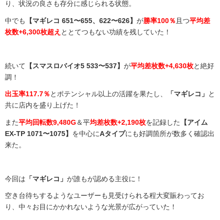
り、状況の良さも存分に感じられる状態。
中でも
【マギレコ 651〜655、622〜626】
が
勝率100％
且つ
平均差
枚数+6,300枚超え
ととてつもない功績を残していた！
続いて
【スマスロバイオ5 533〜537】
が
平均差枚数+4,630枚
と絶好
調！
出玉率117.7％
とポテンシャル以上の活躍を果たし、
「マギレコ」
と
共に店内を盛り上げた！
また
平均回転数9,480G
＆平
均差枚数+2,190枚
を記録した
【アイム
EX-TP 1071〜1075】
を中心に
Aタイプ
にも好調箇所が数多く確認出
来た。
今回は
「マギレコ」
が誰もが認める主役に！
空き台待ちするようなユーザーも見受けられる程大変賑わってお
り、中々お目にかかれないような光景が広がっていた！