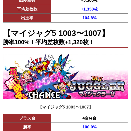
総差枚数
+5,300枚
平均差枚数
+1,330枚
出玉率
104.8%
【マイジャグ5 1003〜1007】
勝率100%！平均差枚数+1,320枚！
【マイジャグ5 1003〜1007】
プラス台
4台/4台
勝率
100.0%