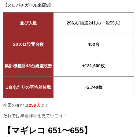
【スロパチガール来店S】
並び人数
296人
(抽選241人/一般55人)
20スロ設置台数
452台
集計機種計48台総差枚数
+131,600枚
1台あたりの平均差枚数
+2,740枚
今回の並びは
296人
に！
それでは早速詳細を見ていこう！
【マギレコ 651〜655】