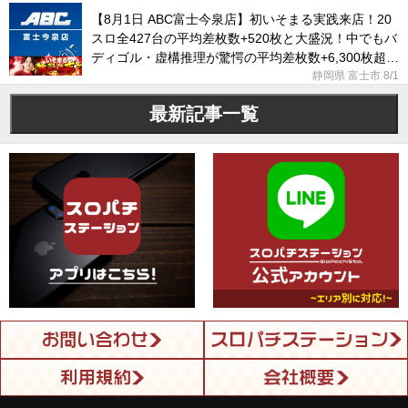
【8月1日 ABC富士今泉店】初いそまる実践来店！20
スロ全427台の平均差枚数+520枚と大盛況！中でもバ
ディゴル・虚構推理が驚愕の平均差枚数+6,300枚超え
に！
静岡県 富士市
8/1
最新記事一覧