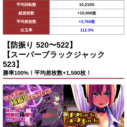
平均回転数
10,210G
総差枚数
+15,000枚
平均差枚数
+3,760枚
出玉率
112.3%
【防振り 520〜522】
【スーパーブラックジャック
523】
勝率100%！平均差枚数+1,590枚！