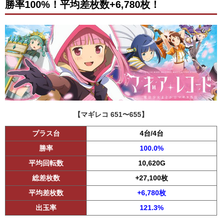
勝率100%！平均差枚数+6,780枚！
【マギレコ 651〜655】
プラス台
4台/4台
勝率
100.0%
平均回転数
10,620G
総差枚数
+27,100枚
平均差枚数
+6,780枚
出玉率
121.3%