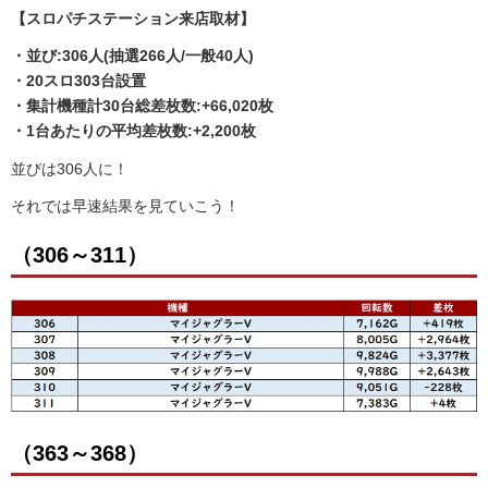
【スロパチステーション来店取材】
・並び:306人(抽選266人/一般40人)
・20スロ303台設置
・集計機種計30
台総差枚数:+66,020枚
・1台あたりの平均差枚数:+2,200枚
並びは306人に！
それでは早速結果を見ていこう！
（306～311）
（363～368）