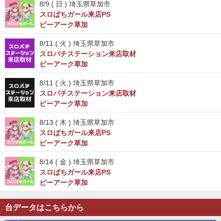
8/9 (
日
) 埼玉県草加市
スロぱちガール来店PS
ピーアーク草加
8/11 (
火
) 埼玉県草加市
スロパチステーション来店取材
ピーアーク草加
8/11 (
火
) 埼玉県草加市
スロパチステーション来店取材
ピーアーク草加
8/13 (
木
) 埼玉県草加市
スロぱちガール来店PS
ピーアーク草加
8/14 (
金
) 埼玉県草加市
スロぱちガール来店PS
ピーアーク草加
台データはこちらから