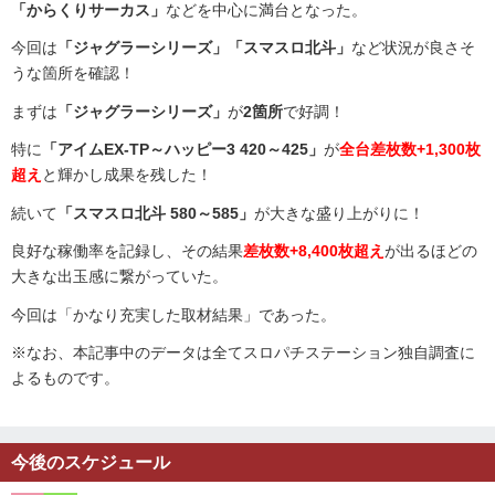
「からくりサーカス」
などを中心に満台となった。
今回は
「ジャグラーシリーズ」「スマスロ北斗」
など状況が良さそ
うな箇所を確認！
まずは
「ジャグラーシリーズ」
が
2箇所
で好調！
特に
「アイムEX-TP～ハッピー3 420～425」
が
全台差枚数+1,300枚
超え
と輝かし成果を残した！
続いて
「スマスロ北斗 580～585」
が大きな盛り上がりに！
良好な稼働率を記録し、その結果
差枚数+8,400枚超え
が出るほどの
大きな出玉感に繋がっていた。
今回は「かなり充実した取材結果」であった。
※なお、本記事中のデータは全てスロパチステーション独自調査に
よるものです。
今後のスケジュール