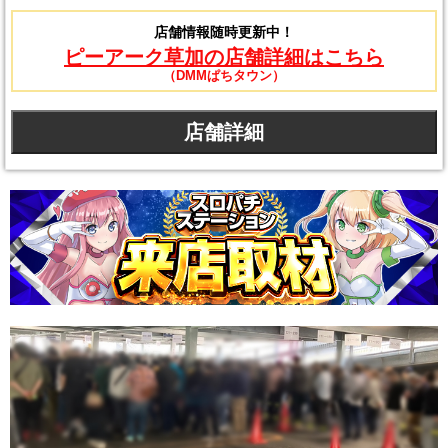
店舗情報随時更新中！
ピーアーク草加の店舗詳細はこちら
（DMMぱちタウン）
店舗詳細