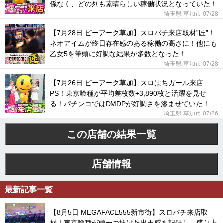
係なく、どの列も素晴らしい稼働状況となっていた！
埼玉県 草加市 07/28
【7月28日 ピーアーク草加】スロパチ来店取材”匠”！
ネオアイムが終日存在感のある稼働の高さに！他にも
乙女5を筆頭に好調な結果が多数となった！
埼玉県 草加市 07/28
【7月26日 ピーアーク草加】スロぱちガール来店
PS！東京喰種が平均差枚数+3,890枚と活躍を見せ
る！パチンコではDMDPが好調さを滲ませていた！
埼玉県 草加市 07/26
この店舗の結果一覧
店舗情報
最新記事一覧
【8月5日 MEGAFACE555新市街】スロパチ来店取
材！東京喰種が頭一つ抜けた出玉感を記録し、盛り上