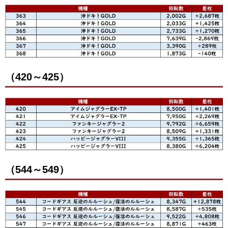
（420～425）
（544～549）