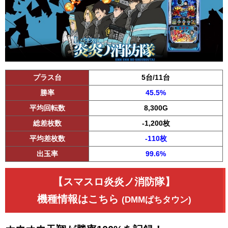
プラス台
5台/11台
勝率
45.5%
平均回転数
8,300G
総差枚数
-1,200枚
平均差枚数
-110枚
出玉率
99.6%
【スマスロ炎炎ノ消防隊】
機種情報はこちら
(DMMぱちタウン)