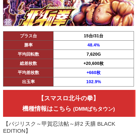
プラス台
15台/31台
勝率
48.4%
平均回転数
7,620G
総差枚数
+20,600枚
平均差枚数
+660枚
出玉率
102.9%
【スマスロ北斗の拳】
機種情報はこちら
(DMMぱちタウン)
【バジリスク～甲賀忍法帖～絆2 天膳 BLACK
EDITION】