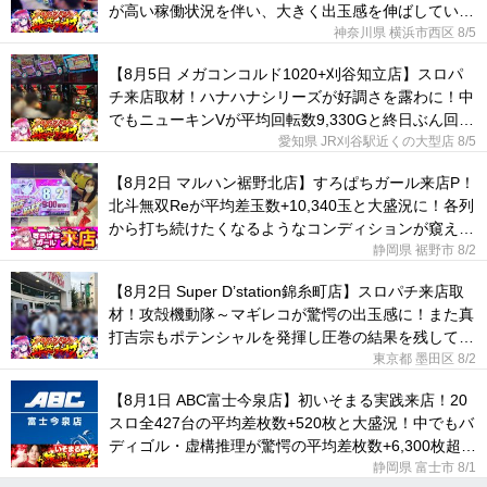
が高い稼働状況を伴い、大きく出玉感を伸ばしてい
た！
神奈川県 横浜市西区
8/5
【8月5日 メガコンコルド1020+刈谷知立店】スロパ
チ来店取材！ハナハナシリーズが好調さを露わに！中
でもニューキンVが平均回転数9,330Gと終日ぶん回さ
れていた！
愛知県 JR刈谷駅近くの大型店
8/5
【8月2日 マルハン裾野北店】すろぱちガール来店P！
北斗無双Reが平均差玉数+10,340玉と大盛況に！各列
から打ち続けたくなるようなコンディションが窺え
た！
静岡県 裾野市
8/2
【8月2日 Super D’station錦糸町店】スロパチ来店取
材！攻殻機動隊～マギレコが驚愕の出玉感に！また真
打吉宗もポテンシャルを発揮し圧巻の結果を残してい
た！
東京都 墨田区
8/2
【8月1日 ABC富士今泉店】初いそまる実践来店！20
スロ全427台の平均差枚数+520枚と大盛況！中でもバ
ディゴル・虚構推理が驚愕の平均差枚数+6,300枚超え
に！
静岡県 富士市
8/1