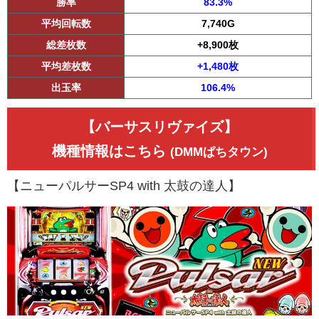
勝率
83.3%
平均回転数
7,740G
総差枚数
+8,900枚
平均差枚数
+1,480枚
出玉率
106.4%
【バーサスリヴァイズ】
機種情報はこちら
(DMMぱちタウン)
【ニューパルサーSP4 with 太鼓の達人】