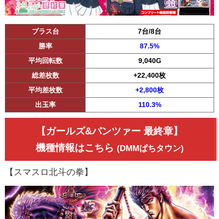
プラス台
7台/8台
勝率
87.5%
平均回転数
9,040G
総差枚数
+22,400枚
平均差枚数
+2,800枚
出玉率
110.3%
【ガールズ&パンツァー 最終章】
機種情報はこちら
(DMMぱちタウン)
【スマスロ北斗の拳】