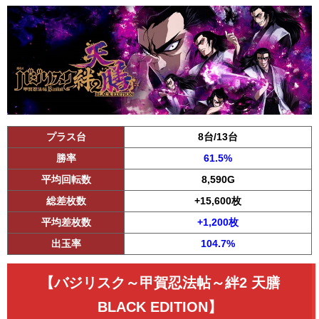
プラス台
8台/13台
勝率
61.5%
平均回転数
8,590G
総差枚数
+15,600枚
平均差枚数
+1,200枚
出玉率
104.7%
【バジリスク～甲賀忍法帖～絆2 天膳
BLACK EDITION】