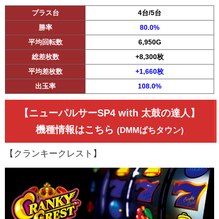
プラス台
4台/5台
勝率
80.0%
平均回転数
6,950G
総差枚数
+8,300枚
平均差枚数
+1,660枚
出玉率
108.0%
【ニューパルサーSP4 with 太鼓の達人】
機種情報はこちら
(DMMぱちタウン)
【クランキークレスト】