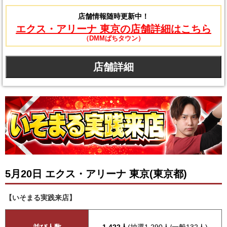
店舗情報随時更新中！
エクス・アリーナ 東京の店舗詳細はこちら
（DMMぱちタウン）
店舗詳細
5月20日 エクス・アリーナ 東京(東京都)
【いそまる実践来店】