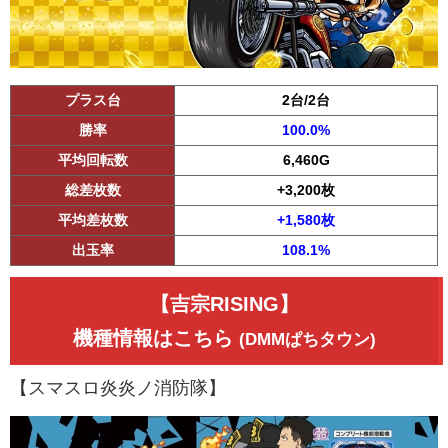
プラス台
2台/2台
勝率
100.0%
平均回転数
6,460G
総差枚数
+3,200枚
平均差枚数
+1,580枚
出玉率
108.1%
【吉宗RISING】
機種情報はこちら
(DMMぱちタウン)
【スマスロ炎炎ノ消防隊】