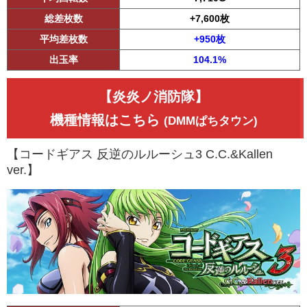
総差枚数
+7,600枚
平均差枚数
+950枚
出玉率
104.1%
【炎炎ノ消防隊】
機種情報はこちら
(DMMぱちタウン)
【コードギアス 反逆のルルーシュ3 C.C.&Kallen
ver.】