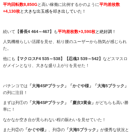
平均回転数8,850G
と高い稼働に比例するかのように
平均差枚数
+4,130枚
と大きな出玉感を叩き出していた！
続いて
【番長4 464～467】
も
平均差枚数
+3,590枚
と絶好調！
人気機種らしい活躍を見せ、粘り腰のユーザーから熱気が感じられ
た。
他にも
【マクロスF4 535～538】【忍魂3 539～542】
などスマスロ
がメインとなり、大きな盛り上がりを見せた！
パチンコでは
「大海4SPブラック」「かぐや様」「大海5ブラック」
の列に注目！
まずは列①の
「大海4SPブラック」「
慶次3黄金
」
がどちらも高い勝
率に！
なかなか空き台が見られない程の賑わいを見せていた！
また列②の
「かぐや様」
、列③の
「大海5ブラック」
が優秀な状況と