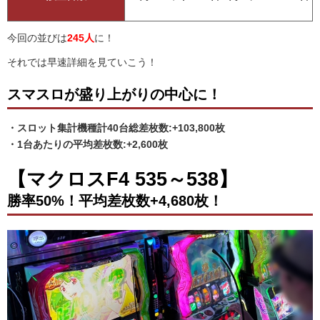
今回の並びは
245
人
に！
それでは早速詳細を見ていこう！
スマスロが盛り上がりの中心に！
・スロット集計機種計40台総差枚数:+103,800枚
・1台あたりの平均差枚数:+2,600枚
【マクロスF4 535～538】
勝率50%！平均差枚数+4,680枚！