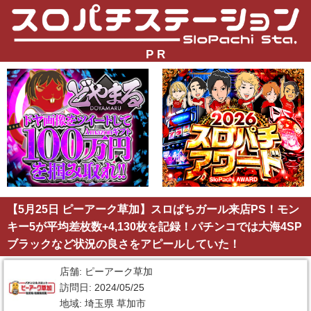
P R
【5月25日 ピーアーク草加】スロぱちガール来店PS！モン
キー5が平均差枚数+4,130枚を記録！パチンコでは大海4SP
ブラックなど状況の良さをアピールしていた！
店舗: ピーアーク草加
訪問日: 2024/05/25
地域: 埼玉県 草加市