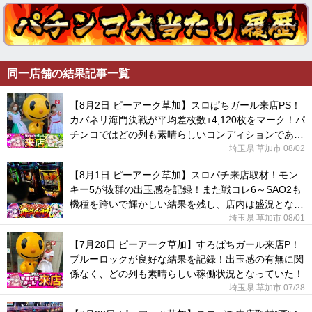
同一店舗の結果記事一覧
【8月2日 ピーアーク草加】スロぱちガール来店PS！
カバネリ海門決戦が平均差枚数+4,120枚をマーク！パ
チンコではどの列も素晴らしいコンディションであっ
た！
埼玉県 草加市 08/02
【8月1日 ピーアーク草加】スロパチ来店取材！モン
キー5が抜群の出玉感を記録！また戦コレ6～SAO2も
機種を跨いで輝かしい結果を残し、店内は盛況となっ
た！
埼玉県 草加市 08/01
【7月28日 ピーアーク草加】すろぱちガール来店P！
ブルーロックが良好な結果を記録！出玉感の有無に関
係なく、どの列も素晴らしい稼働状況となっていた！
埼玉県 草加市 07/28