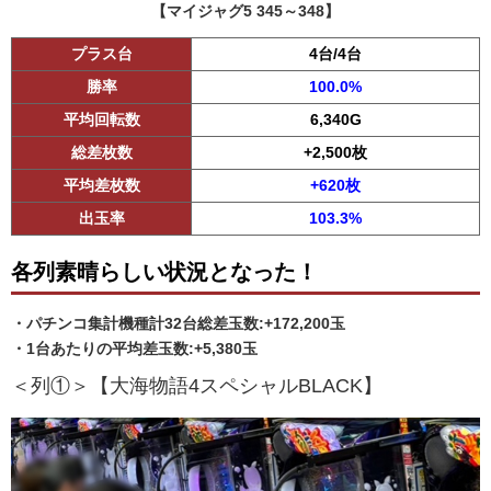
【マイジャグ5 345～348】
プラス台
4台/4台
勝率
100.0%
平均回転数
6,340G
総差枚数
+2,500枚
平均差枚数
+620枚
出玉率
103.3%
各列素晴らしい状況となった！
・パチンコ集計機種計32台総差玉数:+172,200玉
・1台あたりの平均差玉数:+5,380玉
＜列①＞【大海物語4スペシャルBLACK】