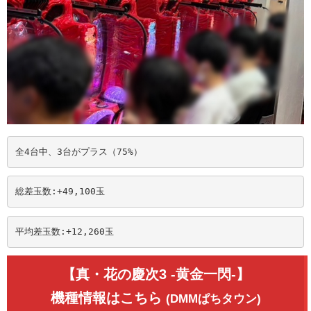
全4台中、3台がプラス（75%）
総差玉数:+49,100
玉
平均差玉数:+12,260
玉
【真・花の慶次3 ‐黄金一閃‐】
機種情報はこちら
(DMMぱちタウン)