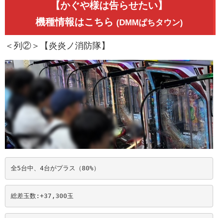
【かぐや様は告らせたい】
機種情報はこちら
(DMMぱちタウン)
＜列②＞【炎炎ノ消防隊】
全5台中、4台がプラス（80%）
総差玉数:+37,300
玉