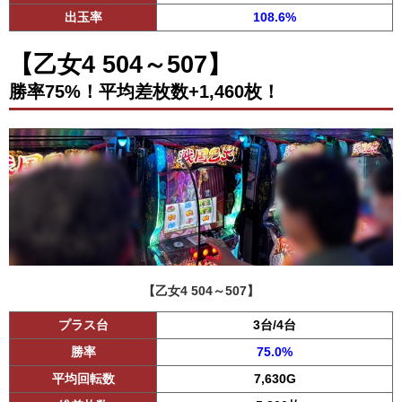
出玉率
108.6%
【乙女4 504～507】
勝率75%！平均差枚数+1,460枚！
【乙女4 504～507】
プラス台
3台/4台
勝率
75.0%
平均回転数
7,630G