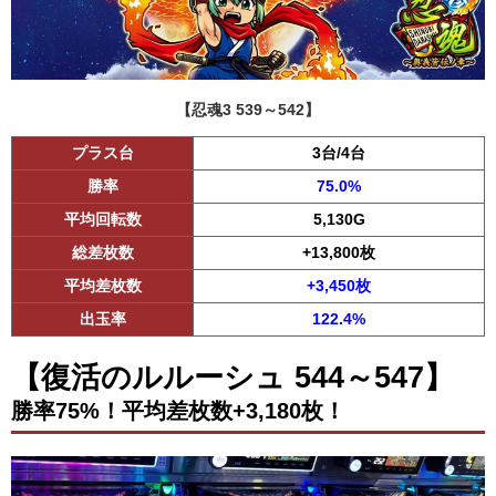
【忍魂3 539～542】
プラス台
3台/4台
勝率
75.0%
平均回転数
5,130G
総差枚数
+13,800枚
平均差枚数
+3,450枚
出玉率
122.4%
【復活のルルーシュ 544～547】
勝率75%！平均差枚数+3,180枚！