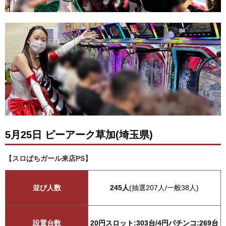
5月25日 ピーアーク草加(埼玉県)
【スロぱちガール来店PS】
並び人数
245人
(抽選207人/一般38人)
設置台数
20円スロット:303台/4円パチンコ:269台