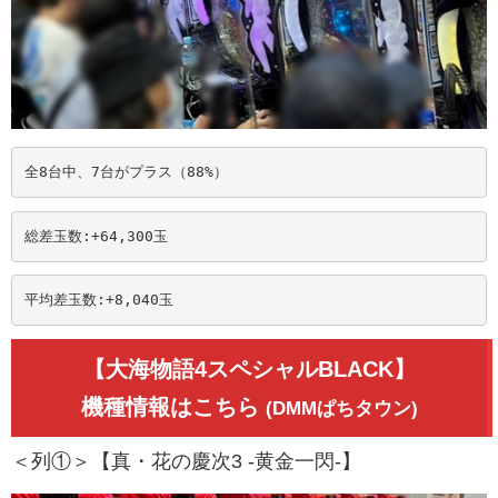
全8台中、7台がプラス（88%）
総差玉数:+64,300
玉
平均差玉数:+8,040
玉
【大海物語4スペシャルBLACK】
機種情報はこちら
(DMMぱちタウン)
＜列①＞【真・花の慶次3 ‐黄金一閃‐】