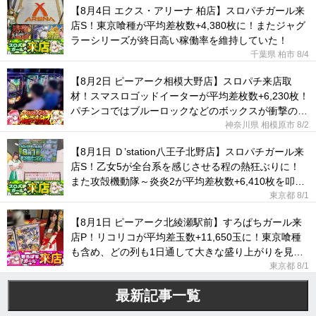
【8月4日 エクス・アリーナ 柏店】スロパチガール来
店S！東京喰種が平均差枚数+4,380枚に！またジャグ
ラーシリーズが終日高い稼働率を維持していた！
千葉県 柏市
8/4
【8月2日 ピーアーク相模大野店】スロパチ来店取
材！スマスロゴッドイーターが平均差枚数+6,230枚！
パチンコではブルーロックなどのボックスが衝撃の出
玉感に！
神奈川県 相模原市
8/2
【8月1日 Ｄ’station八王子北野店】スロパチガール来
店S！乙女5が全台系を感じさせる程の熱狂ぶりに！
また攻殻機動隊～炎炎2が平均差枚数+6,410枚を叩き
出した！
東京都
8/1
【8月1日 ピーアーク北綾瀬駅前】すろぱちガール来
店P！リコリコが平均差玉数+11,650玉に！東京喰種
も含め、どの列も1日通して大きな盛り上がりを見せ
ていた！
東京都
8/1
最新記事一覧