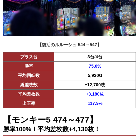
【復活のルルーシュ 544～547】
プラス台
3台/4台
勝率
75.0%
平均回転数
5,930G
総差枚数
+12,700枚
平均差枚数
+3,180枚
出玉率
117.9%
【モンキー5 474～477】
勝率100%！平均差枚数+4,130枚！