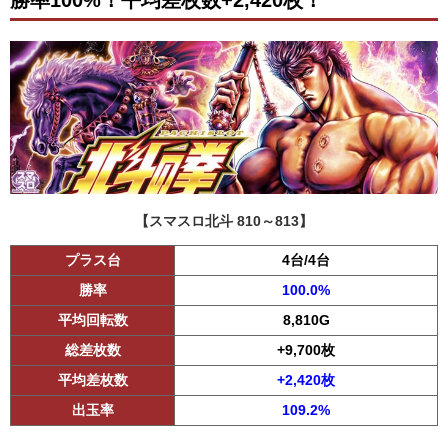
【スマスロ北斗 810～813】
プラス台
4台/4台
勝率
100.0%
平均回転数
8,810G
総差枚数
+9,700枚
平均差枚数
+2,420枚
出玉率
109.2%