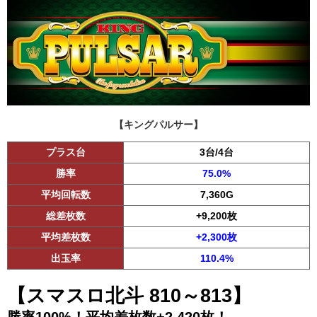
【キングパルサー】
プラス台
3台/4台
勝率
75.0%
平均回転数
7,360G
総差枚数
+9,200枚
平均差枚数
+2,300枚
出玉率
110.4%
【スマスロ北斗 810～813】
勝率100%！平均差枚数+2,420枚！