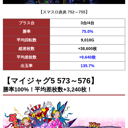
【スマスロ炎炎 752～755】
プラス台
3台/4台
勝率
75.0%
平均回転数
9,010G
総差枚数
+38,600枚
平均差枚数
+9,640枚
出玉率
135.7%
【マイジャグ5 573～576】
勝率100%！平均差枚数+3,240枚！