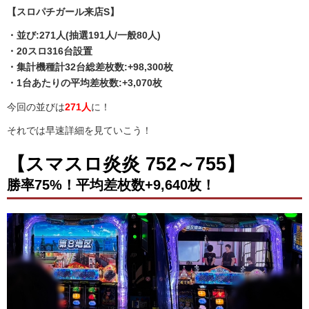
【スロパチガール来店S】
・並び:271人(抽選191人/一般80人)
・20スロ316台設置
・集計機種計32
台総差枚数:
+98,300枚
・1台あたりの平均差枚数:+3,070枚
今回の並びは
271
人
に！
それでは早速詳細を見ていこう！
【スマスロ炎炎 752～755】
勝率75%！平均差枚数+9,640枚！