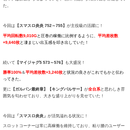
た。
今回は
【スマスロ炎炎 752～755】
が主役級の活躍に！
平均回転数9,010G
と圧巻の稼働に比例するように、
平均差枚数
+9,640枚
と凄まじい出玉感を叩き出していた！
続いて
【マイジャグ5 573～576】
も大盛況！
勝率100%
＆
平均差枚数
+3,240枚
と状況の良さがこれでもかと伝わ
ってきた。
更に
【ガルパン最終章】【キングパルサー】
が
全台系
と思わしき雰
囲気を匂わせており、大きな盛り上がりを見せていた！
今回は
「スマスロ炎炎」
が活気溢れる状況に！
スロットコーナーは常に高稼働を維持しており、粘り腰のユーザー