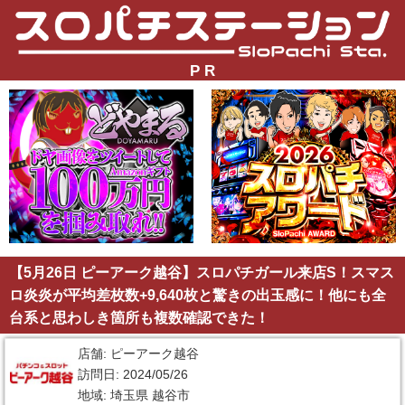
P R
【5月26日 ピーアーク越谷】スロパチガール来店S！スマス
ロ炎炎が平均差枚数+9,640枚と驚きの出玉感に！他にも全
台系と思わしき箇所も複数確認できた！
店舗: ピーアーク越谷
訪問日: 2024/05/26
地域: 埼玉県 越谷市