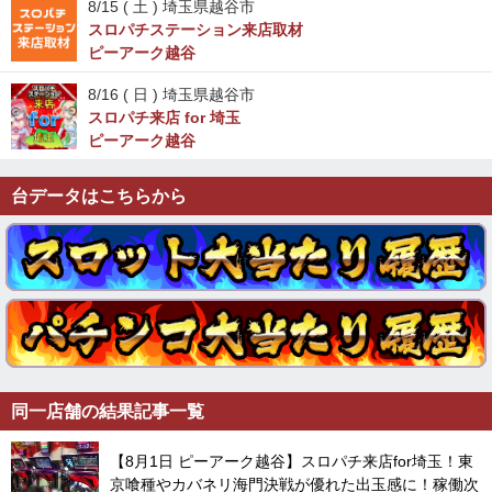
8/15 (
土
) 埼玉県越谷市
スロパチステーション来店取材
ピーアーク越谷
8/16 (
日
) 埼玉県越谷市
スロパチ来店 for 埼玉
ピーアーク越谷
台データはこちらから
同一店舗の結果記事一覧
【8月1日 ピーアーク越谷】スロパチ来店for埼玉！東
京喰種やカバネリ海門決戦が優れた出玉感に！稼働次