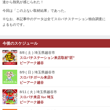
達から熱気が感じられた！
今回は「この上ない取材結果」であった。
※なお、本記事中のデータは全てスロパチステーション独自調査に
よるものです。
今後のスケジュール
8/8 (
土
) 埼玉県越谷市
スロパチステーション来店取材"匠"
ピーアーク越谷
8/9 (
日
) 埼玉県越谷市
スロパチガール来店S
ピーアーク越谷
8/11 (
火
) 埼玉県越谷市
スロパチ来店 for 埼玉
ピーアーク越谷