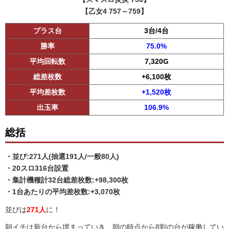
【乙女4 757～759】
プラス台
3台/4台
勝率
75.0%
平均回転数
7,320G
総差枚数
+6,100枚
平均差枚数
+1,520枚
出玉率
106.9%
総括
・並び:271人(抽選191人/一般80人)
・20スロ316台設置
・集計機種計32
台総差枚数:
+98,300枚
・1台あたりの平均差枚数:+3,070枚
並びは
271
人
に！
朝イチは新台から埋まっていき、朝の時点から8割の台が稼働してい