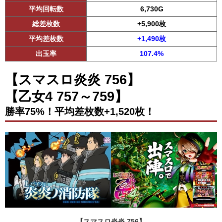
平均回転数
6,730G
総差枚数
+5,900枚
平均差枚数
+1,490枚
出玉率
107.4%
【スマスロ炎炎 756】
【乙女4 757～759】
勝率75%！平均差枚数+1,520枚！
【スマスロ炎炎 756】