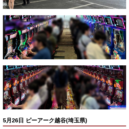
5月26日 ピーアーク越谷(埼玉県)