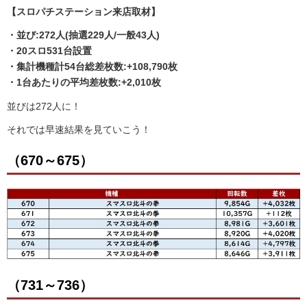
【スロパチステーション来店取材】
・並び:272人(抽選229人/一般43人)
・20スロ531台設置
・集計機種計54
台総差枚数:+108,790枚
・1台あたりの平均差枚数:+2,010枚
並びは272人に！
それでは早速結果を見ていこう！
（670～675）
（731～736）