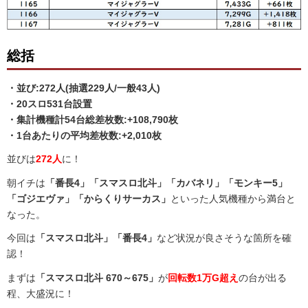
総括
・並び:272人(抽選229人/一般43人)
・20スロ531台設置
・集計機種計54
台総差枚数:+108,790枚
・1台あたりの平均差枚数:+2,010枚
並びは
272人
に！
朝イチは
「番長4」「スマスロ北斗」「カバネリ」「モンキー5」
「ゴジエヴァ」「からくりサーカス」
といった人気機種から満台と
なった。
今回は
「スマスロ北斗」「番長4」
など状況が良さそうな箇所を確
認！
まずは
「スマスロ北斗 670～675」
が
回転数1万G超え
の台が出る
程、大盛況に！