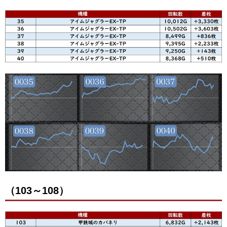
（103～108）