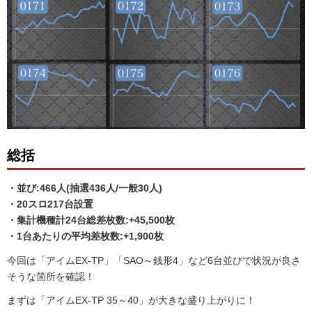
総括
・並び:466人(抽選436人/一般30人)
・20スロ217台設置
・集計機種計24
台総差枚数:+45,500枚
・1台あたりの平均差枚数:+1,900枚
今回は「アイムEX-TP」「SAO～銭形4」など6台並びで状況が良さ
そうな箇所を確認！
まずは「アイムEX-TP 35～40」が大きな盛り上がりに！