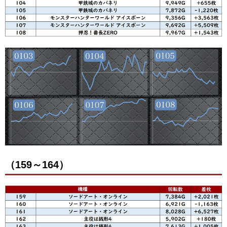
（159～164）