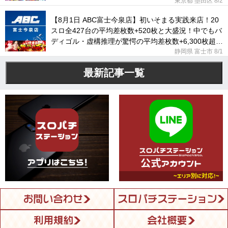
た！
東京都 墨田区
8/2
【8月1日 ABC富士今泉店】初いそまる実践来店！20
スロ全427台の平均差枚数+520枚と大盛況！中でもバ
ディゴル・虚構推理が驚愕の平均差枚数+6,300枚超え
に！
静岡県 富士市
8/1
最新記事一覧